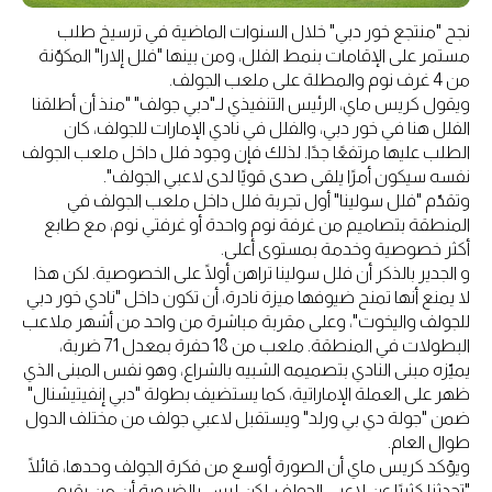
نجح "منتجع خور دبي" خلال السنوات الماضية في ترسيخ طلب
مستمر على الإقامات بنمط الفلل، ومن بينها "فلل إلارا" المكوّنة
من 4 غرف نوم والمطلة على ملعب الجولف.
ويقول كريس ماي، الرئيس التنفيذي لـ"دبي جولف" "منذ أن أطلقنا
الفلل هنا في خور دبي، والفلل في نادي الإمارات للجولف، كان
الطلب عليها مرتفعًا جدًا. لذلك فإن وجود فلل داخل ملعب الجولف
نفسه سيكون أمرًا يلقى صدى قويًا لدى لاعبي الجولف".
وتقدّم "فلل سولينا" أول تجربة فلل داخل ملعب الجولف في
المنطقة بتصاميم من غرفة نوم واحدة أو غرفتي نوم، مع طابع
أكثر خصوصية وخدمة بمستوى أعلى.
و الجدير بالذكر أن فلل سولينا تراهن أولًا على الخصوصية. لكن هذا
لا يمنع أنها تمنح ضيوفها ميزة نادرة، أن تكون داخل "نادي خور دبي
للجولف واليخوت"، وعلى مقربة مباشرة من واحد من أشهر ملاعب
البطولات في المنطقة. ملعب من 18 حفرة بمعدل 71 ضربة،
يميّزه مبنى النادي بتصميمه الشبيه بالشراع، وهو نفس المبنى الذي
ظهر على العملة الإماراتية، كما يستضيف بطولة "دبي إنفيتيشنال"
ضمن "جولة دي بي ورلد" ويستقبل لاعبي جولف من مختلف الدول
طوال العام.
ويؤكد كريس ماي أن الصورة أوسع من فكرة الجولف وحدها، قائلًا
"تحدثنا كثيرًا عن لاعبي الجولف، لكن ليس بالضرورة أن من يقيم