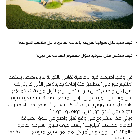
كيف تعيد فلل سولينا تعريف الإقامة الفاخرة داخل ملاعب الغولف؟
كيف تعكس فلل سولينا تحوّل مفهوم الفخامة في دبي؟
في وقتٍ أصبحت فيه الرفاهية تقاس بالتجربة لا بالمظهر، يستعد
"منتجع خور دبي" لإطلاق فئة إقامة جديدة هي الأبرز في تاريخه
حتى الآن. وتفتتح "فلل سولينا" في الربع الأول من 2026 كمجمّع
فلل مستقل للمرة الأولى داخل المنتجع، تضم 18 فيلا بغرفة نوم
واحدة أو غرفتي نوم بإشراف "بارك حياة دبي"، وتقع بمحاذاة ممرات
الجولف في "نادي خور دبي للجولف واليخوت".
ويأتي هذا المشروع على وقع تغيّر واضح في سوق الضيافة
الفاخرة. فبحسب "ديلويت"، بلغت قيمة سوق السياحة الفاخرة
عالميًا 1.2 تريليون دولار أمريكي، مع نمو سنوي متوقع بنسبة 7.6%
حتى 2030.