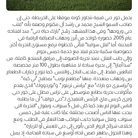
يحمل خور دبي قيمة تتجاوز كونه موقعًا على الخريطة، حتى إن
صاحب السمو الشيخ محمد بن راشد آل مكتوم وصفه بأنه "قلب
دبي وروحها". وفي هذا المشهد، رسّخ "بارك حياة دبي"، منذ افتتاحه
عام 2005، حضوره كواحد من أبرز وجهات الضيافة الراقية في
المدينة. أما "فلل سولينا" فتأتي كخطوة ترفع مستوى التجربة أكثر،
خصوصية سكنية بحجم فيلا مع خدمة خمس نجوم.
وإلى جانب الفلل، تمتد تجربة الضيوف إلى مرافق المنتجع كاملة، من
"سبا أمارا"، إلى بحيرة سباحة لا متناهية بطول 100 متر مخصصة
للبالغين فقط، إلى ملاعب البادل والتنس. كما تتوزع خيارات الطعام
بين وجهات متعددة، منها "مطعم نويب" بمطبخ "ني كيه"،
و"براسيري دو بارك" مع "برانش تريتور"، و"بوردووك" الذي يقدم
مأكولات بحرية بطابع متوسطي على تراس مطل على خور دبي.
ويرى كريس ماي، الرئيس التنفيذي لـ"دبي جولف" أن ما يطلبه
الناس اليوم لم يعد كما كان قبل 5 سنوات، ويقول "التجربة التي
يبحث عنها الناس أصبحت مختلفة عمّا كانت عليه قبل خمس
سنوات. وفلل سولينا جاءت لتواكب هذا التغيّر في الطلب، ومع
اختلاف شرائح الزوار الذين يأتون إلى دبي للعيش أو للزيارة".
وهذا التحول يظهر ضمن اتجاه أوسع في سياحة الفخامة، إذ يميل