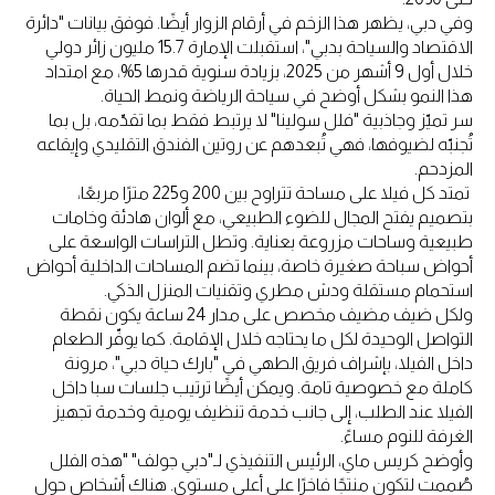
وفي دبي، يظهر هذا الزخم في أرقام الزوار أيضًا. فوفق بيانات "دائرة
الاقتصاد والسياحة بدبي"، استقبلت الإمارة 15.7 مليون زائر دولي
خلال أول 9 أشهر من 2025، بزيادة سنوية قدرها 5%، مع امتداد
هذا النمو بشكل أوضح في سياحة الرياضة ونمط الحياة.
سر تميّز وجاذبية "فلل سولينا" لا يرتبط فقط بما تقدّمه، بل بما
تُجنبّه لضيوفها، فهي تُبعدهم عن روتين الفندق التقليدي وإيقاعه
المزدحم.
تمتد كل فيلا على مساحة تتراوح بين 200 و225 مترًا مربعًا،
بتصميم يفتح المجال للضوء الطبيعي، مع ألوان هادئة وخامات
طبيعية وساحات مزروعة بعناية. وتطل التراسات الواسعة على
أحواض سباحة صغيرة خاصة، بينما تضم المساحات الداخلية أحواض
استحمام مستقلة ودش مطري وتقنيات المنزل الذكي.
ولكل ضيف مضيف مخصص على مدار 24 ساعة يكون نقطة
التواصل الوحيدة لكل ما يحتاجه خلال الإقامة. كما يوفّر الطعام
داخل الفيلا، بإشراف فريق الطهي في "بارك حياة دبي"، مرونة
كاملة مع خصوصية تامة. ويمكن أيضًا ترتيب جلسات سبا داخل
الفيلا عند الطلب، إلى جانب خدمة تنظيف يومية وخدمة تجهيز
الغرفة للنوم مساءً.
وأوضح كريس ماي، الرئيس التنفيذي لـ"دبي جولف" "هذه الفلل
صُممت لتكون منتجًا فاخرًا على أعلى مستوى. هناك أشخاص حول