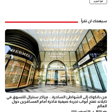
اقرأ المزيد
سيهمك ان تقرأ
من بانكوك إلى الشواطئ الساحرة... مراكز سنترال للتسوق في
تايلاند تفتح أبواب تجربة صيفية فاخرة أمام المسافرين حول
العالم
●
بقلم
M283
08 أغسطس 2026