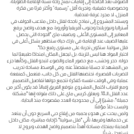
الضيوف بعد الجائحة إلى إقامات تمنح راحة تشبه الإقامة الطويلة،
وخصوصية حقيقية، وتجربة أقل “رسمية” وأكثر قربًا من فكرة
المنزل، لا مجرد غرفة فندقية.
ويستند المشروع إلى نماذج ناجحة لفلل داخل ملاعب الجولف في
أستراليا ونيوزيلندا وجنوب أفريقيا وأوروبا، مع هدف واضح برفع
المعايير إلى المستوى الأعلى. ويضيف ماي "الجودة التي يحصل
عليها الضيف عند الإقامة في بارك حياة ستظهر بشكل أعلى في
فلل سولينا. ستكون تجربة على مستوى رفيع جدًا".
اختيار المواد هنا ليس للزينة، بل ليجعل المكان امتدادًا طبيعيًا لما
حوله. حجر وخشب، مع حضور الماء والضوء، لتبدو الفلل وكأنها جزء
من المشهد لا جسمًا منفصلًا عنه. وفي الوسط مساحة تدريب
للضربات القصيرة، تحتضنها الفلل من كل جانب، فتعمل كمنفعة
عملية وفي الوقت نفسه كفكرة تتجمع حولها تفاصيل التصميم.
ومع اقتراب اكتمال المشروع، يتوقع الفريق إقبالًا قد يكون أكبر من
عدد الفلل الـ18. ويعلق كريس ماي على ذلك بقوله إنها "مشكلة
جميلة"، مشيرًا إلى أن محدودية العدد مقصودة منذ البداية،
وليست حلًا مؤقتًا.
ولمن يبحث عن هدوء يحميه من إيقاع دبي السريع دون أن يبتعد
عن خدماتها وقربها، تأتي "فلل سولينا" كإجابة مباشرة، مكان داخل
المدينة يمنحك مساحة أهدأ، بتصميم واضح الهدف وبروح لا
تستعجل شيئًا.