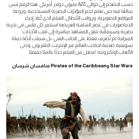
حسب التضخم إلى حوالي 628 مليون دولار أمريكي. هذا الرقم ليس
مبالغًا فيه حين نعلم حجم المؤثرات البصرية المستخدمة، وروعة
المواقع التصويرية، ورواتب الأبطال. الفيلم الذي أعاد إحياء
الديناصورات في عصر الشاشة العريضة استثمر كل فلس في تجربة
بصرية وسينمائية تنقل المشاهد مباشرة إلى قلب الأحداث.
الميزانية لم تُصرف فقط على الجانب الفني، بل شملت أيضًا حملة
تسويقية ضخمة اجتاحت العالم عبر الإنترنت، التلفزيون، وحتى
الألعاب الإلكترونية، لتجعل من الفيلم حدثًا عالميًا حقيقيًا.
Star Wars وPirates of the Caribbean منافسان شرسان