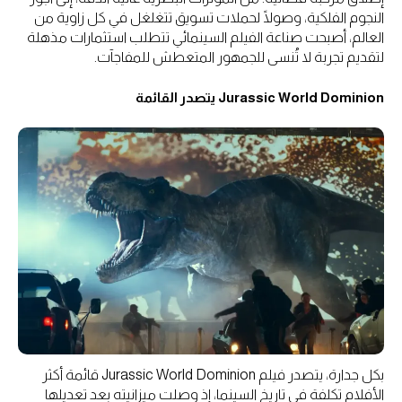
النجوم الفلكية، وصولًا لحملات تسويق تتغلغل في كل زاوية من
العالم، أصبحت صناعة الفيلم السينمائي تتطلب استثمارات مذهلة
لتقديم تجربة لا تُنسى للجمهور المتعطش للمفاجآت.
Jurassic World Dominion يتصدر القائمة
بكل جدارة، يتصدر فيلم Jurassic World Dominion قائمة أكثر
الأفلام تكلفة في تاريخ السينما، إذ وصلت ميزانيته بعد تعديلها