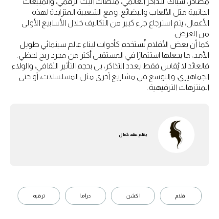
مصادر: شباك التذاكر العالمي، منصات البث الرقمي، والمبيعات
الجانبية مثل الألعاب والبضائع. ومع الشعبية المتزايدة لهذه
الأعمال، يتم استرجاع جزء كبير من التكاليف خلال الأسابيع الأولى
من العرض.
كما أن بعض الأفلام تُستخدم كأدوات لبناء عالم سينمائي طويل
الأمد، ما يجعلها استثمارًا في المستقبل أكثر من مجرد ربح لحظي.
فالعائد لا يُقاس فقط بعدد التذاكر، بل بحجم التأثير الثقافي، والولاء
الجماهيري، والتوسع في مشاريع أخرى مثل المسلسلات، أو حتى
المنتزهات الترفيهية.
بقلم
عهد كمال
افلام
اكشن
دراما
ترفيه