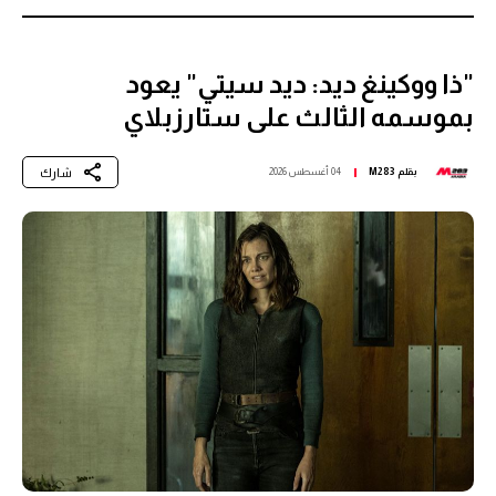
"ذا ووكينغ ديد: ديد سيتي" يعود
بموسمه الثالث على ستارزبلاي
شارك
بقلم
M283
04 أغسطس 2026