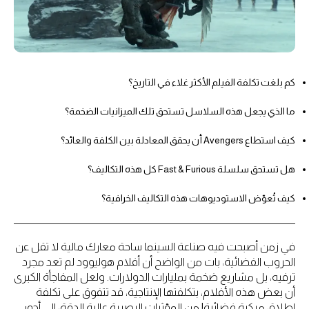
كم بلغت تكلفة الفيلم الأكثر غلاء في التاريخ؟
ما الذي يجعل هذه السلاسل تستحق تلك الميزانيات الضخمة؟
كيف استطاع Avengers أن يحقق المعادلة بين الكلفة والعائد؟
هل تستحق سلسلة Fast & Furious كل هذه التكاليف؟
كيف تُعوّض الاستوديوهات هذه التكاليف الخرافية؟
في زمن أصبحت فيه صناعة السينما ساحة معارك مالية لا تقل عن
الحروب الفضائية، بات من الواضح أن أفلام هوليوود لم تعد مجرد
ترفيه، بل مشاريع ضخمة بمليارات الدولارات. ولعل المفاجأة الكبرى
أن بعض هذه الأفلام، بتكلفتها الإنتاجية، قد تتفوق على تكلفة
إطلاق مركبة فضائية! من المؤثرات البصرية عالية الدقة، إلى أجور