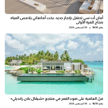
أمان آت سي تحتفل بإنجاز جديد: يخت أمانغاتي يلامس المياه
بنجاح للمرة الأولى
●
بقلم
M283
05 أغسطس 2026
فنّ العافية على ضوء القمر في منتجع «شيڤال بلان رانديلي»
●
بقلم
M283
05 أغسطس 2026