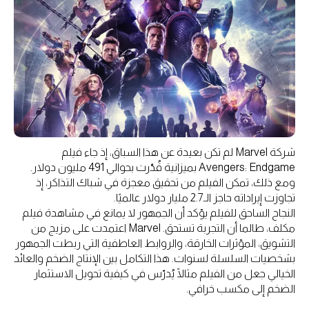
شركة Marvel لم تكن بعيدة عن هذا السباق، إذ جاء فيلم
Avengers: Endgame بميزانية قُدّرت بحوالي 491 مليون دولار.
ومع ذلك، تمكن الفيلم من تحقيق معجزة في شباك التذاكر، إذ
تجاوزت إيراداته حاجز الـ2.7 مليار دولار عالميًا.
النجاح الساحق للفيلم يؤكد أن الجمهور لا يمانع في مشاهدة فيلم
مكلف، طالما أن التجربة تستحق. Marvel اعتمدت على مزيج من
التشويق، المؤثرات الخارقة، والروابط العاطفية التي ربطت الجمهور
بشخصيات السلسلة لسنوات. هذا التكامل بين الإنتاج الضخم والعائد
الخيالي جعل من الفيلم مثالًا يُدرّس في كيفية تحويل الاستثمار
الضخم إلى مكسب خرافي.