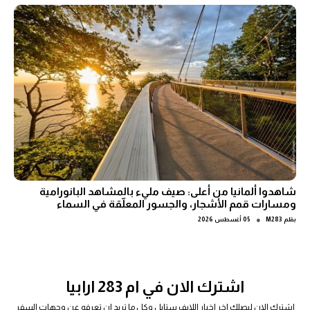
شاهدوا ألمانيا من أعلى: صيف مليء بالمشاهد البانورامية
ومسارات قمم الأشجار، والجسور المعلّقة في السماء
●
بقلم
M283
05 أغسطس 2026
اشترك الان في ام 283 ارابيا
اشترك الان ليصلك اخر اخبار اللايف ستايل وكل ما تريد ان تعرفه عن وجهات السفر