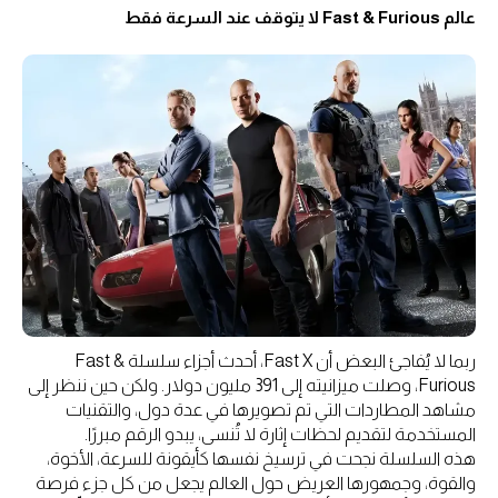
عالم Fast & Furious لا يتوقف عند السرعة فقط
ربما لا يُفاجئ البعض أن Fast X، أحدث أجزاء سلسلة Fast &
Furious، وصلت ميزانيته إلى 391 مليون دولار. ولكن حين ننظر إلى
مشاهد المطاردات التي تم تصويرها في عدة دول، والتقنيات
المستخدمة لتقديم لحظات إثارة لا تُنسى، يبدو الرقم مبررًا.
هذه السلسلة نجحت في ترسيخ نفسها كأيقونة للسرعة، الأخوة،
والقوة، وجمهورها العريض حول العالم يجعل من كل جزء فرصة