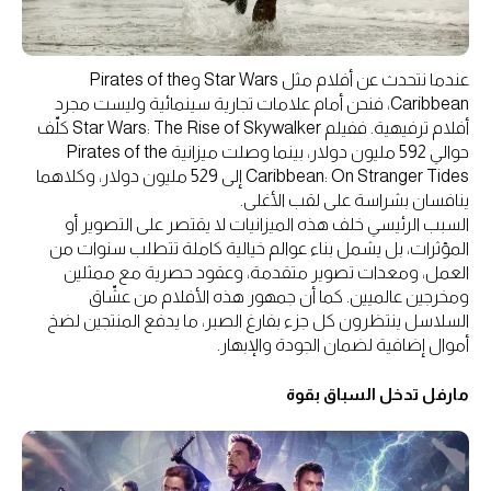
عندما نتحدث عن أفلام مثل Star Wars وPirates of the
Caribbean، فنحن أمام علامات تجارية سينمائية وليست مجرد
أفلام ترفيهية. ففيلم Star Wars: The Rise of Skywalker كلّف
حوالي 592 مليون دولار، بينما وصلت ميزانية Pirates of the
Caribbean: On Stranger Tides إلى 529 مليون دولار، وكلاهما
ينافسان بشراسة على لقب الأغلى.
السبب الرئيسي خلف هذه الميزانيات لا يقتصر على التصوير أو
المؤثرات، بل يشمل بناء عوالم خيالية كاملة تتطلب سنوات من
العمل، ومعدات تصوير متقدمة، وعقود حصرية مع ممثلين
ومخرجين عالميين. كما أن جمهور هذه الأفلام من عشّاق
السلاسل ينتظرون كل جزء بفارغ الصبر، ما يدفع المنتجين لضخ
أموال إضافية لضمان الجودة والإبهار.
مارفل تدخل السباق بقوة