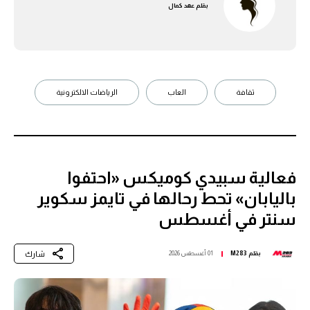
بقلم
عهد كمال
ثقافة
العاب
الرياضات الالكترونية
فعالية سبيدي كوميكس «احتفوا
باليابان» تحط رحالها في تايمز سكوير
سنتر في أغسطس
شارك
بقلم
M283
01 أغسطس 2026