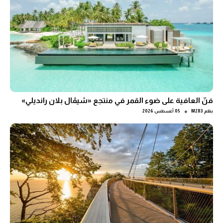
فنّ العافية على ضوء القمر في منتجع «شيڤال بلان رانديلي»
●
بقلم
M283
05 أغسطس 2026