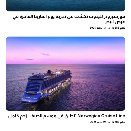
فورسيزونز لليخوت تكشف عن تجربة يوم المارينا الفاخرة في
عرض البحر
●
بقلم
M283
13 يونيو 2025
Norwegian Cruise Line تنطلق في موسم الصيف بزخمٍ كامل
●
بقلم
M283
29 مايو 2025