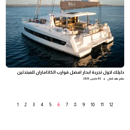
دليلك لاول تجربة ابحار افضل قوارب الكاتاماران للمبتدئين
●
بقلم
عهد كمال
03 مارس 2025
1
2
3
4
5
6
7
8
9
10
11
12