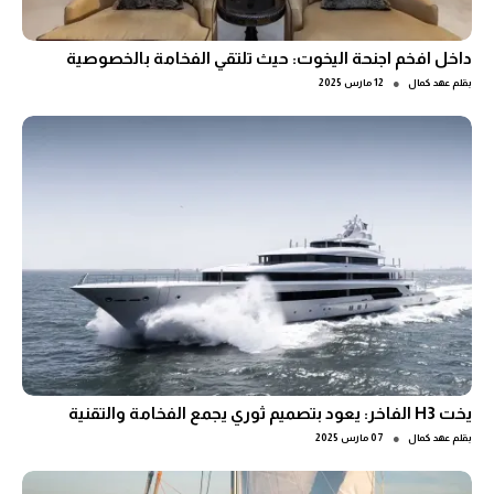
داخل افخم اجنحة اليخوت: حيث تلتقي الفخامة بالخصوصية
●
بقلم
عهد كمال
12 مارس 2025
يخت H3 الفاخر: يعود بتصميم ثوري يجمع الفخامة والتقنية
●
بقلم
عهد كمال
07 مارس 2025