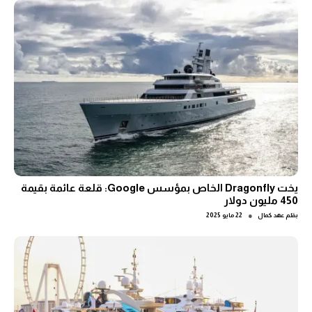
يخت Dragonfly الخاص بمؤسس Google: قلعة عائمة بقيمة
450 مليون دولار
●
بقلم
عهد كمال
22 مايو 2025