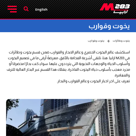
English
يخوت وقوارب
يخوت وطائرات
يخوت وقوارب
استكشف عالم اليخوت الحصري وعالم الابحار والقوارب ضمن قسم يخوت وطائرات
في M283 ارابيا. هنا، تلتقي أشرعة الفخامة بالأفق، معرضةً أرقى ما في تصميم اليخوت
وأسلوب الحياة والوجهات النخبوية التي يترددون عليها. سواء كنت بحارًا مخضرمًا أو
مجرد معجب بأسلوب حياة اليخوت الفاخرة، ينقلك هذا القسم عبر البحار العالية للترف
والمغامرة.
تعرف على اخر اخبار اليخوت وعالم القوارب والبحار.