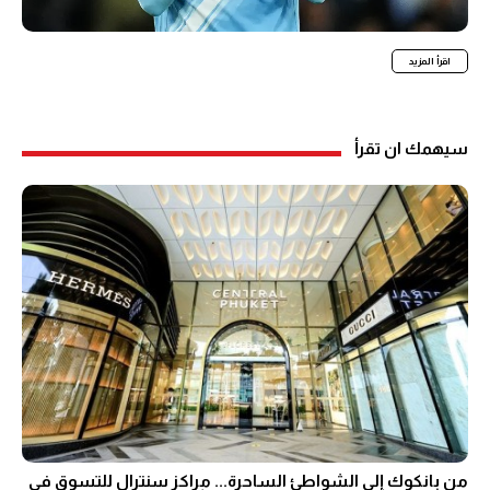
اقرأ المزيد
سيهمك ان تقرأ
من بانكوك إلى الشواطئ الساحرة... مراكز سنترال للتسوق في