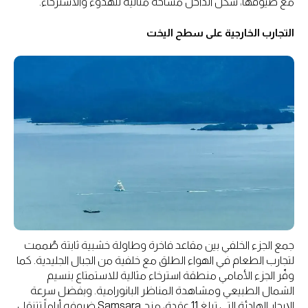
مع ضيوفها، شكّل الداخل مساحة مثالية للهدوء والاسترخاء.
التجارب الخارجية على سطح اليخت
جمع الجزء الخلفي بين مقاعد فاخرة وطاولة خشبية ثابتة صُممت
لتجارب الطعام في الهواء الطلق مع خلفية من الجبال الجليدية. كما
وفّر الجزء الأمامي منطقة استرخاء مثالية للاستمتاع بنسيم
الشمال الطبيعي ومشاهدة المناظر البانورامية. وبفضل سرعة
الإبحار الهادئة التي تبلغ 11 عقدة، منح Samsara ضيوفه أياماً تتنقل