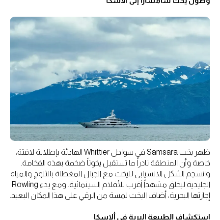
وصول يخت سامسارا إلى ألاسكا
ظهر يخت Samsara في سواحل Whittier الهادئة بإطلالة لافتة،
خاصة وأن المنطقة نادراً ما تستقبل يخوتاً ضخمة بهذه الفخامة.
وانسجم الشكل الانسيابي لليخت مع الجبال المغطاة بالثلوج والمياه
الجليدية ليخلق مشهداً أقرب للأفلام السينمائية. ومع بدء Rowling
إجازتها البحرية، أضاف اليخت لمسة من الرقي على هذا المكان البعيد.
استكشاف الطبيعة البرية في ألاسكا