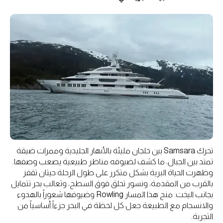
تحرك Samsara بين خلجان مليئة بالأنهار الجليدية وممرات ضيقة
تمتد بين الجبال، ما كشف لضيوفه مناظر طبيعية يصعب وصفها.
وظهرت الحياة البرية بشكل متكرر على طول الرحلة حيتان تقفز
بالقرب من المقدمة، ونسور تحلق فوق السطح، وثعالب بحر تتمايل
بجانب اليخت. منح هذا المسار Rowling وضيوفها شعوراً بالهدوء
والانسجام مع الطبيعة جعل كل لحظة في البحر جزءاً أساسياً من
التجربة.