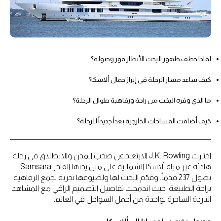
لماذا خطف ظهور اليخت الأنظار فور وصوله؟
كيف ساعد مسار الرحلة في إبراز جمال ألاسكا؟
ما الذي وفره اليخت من راحة ورفاهية طوال الرحلة؟
كيف أضافت المساحات الخارجية بعداً جديداً للرحلة؟
اختارت J.K. Rowling الابتعاد عن صخب المدن والانطلاق في رحلة
هادئة عبر مياه ألاسكا الشمالية على متن يختها الفاخر Samsara
بطول 237 قدماً. وقدّم اليخت لها ولضيوفها تجربة تجمع الرفاهية
براحة الطبيعة، حيث اندمجت تفاصيل التصميم الراقي مع المشاهد
الباردة الساحرة لواحدة من أجمل السواحل في العالم.