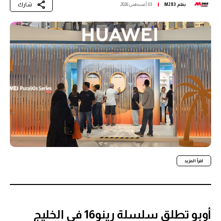
شارك
بقلم
M283
03 أغسطس 2026
اقرأ المزيد
أوبو تطلق سلسلة رينو16 في الخليج