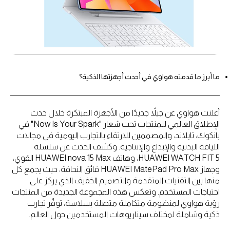
ما أبرز ما قدمته هواوي في أحدث أجهزتها الذكية؟
أعلنت هواوي عن جيلاً جديدًا من الأجهزة المبتكرة خلال حدث
الإطلاق العالمي للمنتجات تحت شعار "Now Is Your Spark" في
بانكوك، تايلاند، والمصممين للارتقاء بالتجارب اليومية في مجالات
اللياقة البدنية والإبداع والإنتاجية. وكشف الحدث عن سلسلة
HUAWEI WATCH FIT 5، وهاتف HUAWEI nova 15 Max القوي،
وجهاز HUAWEI MatePad Pro Max فائق النحافة، حيث يجمع كل
منها بين التقنيات المتقدمة والتصميم الخفيف الذي يركز على
احتياجات المستخدم. وتعكس هذه المجموعة الجديدة من المنتجات
رؤية هواوي لمنظومة متكاملة متصلة بسلاسة، توفّر تجارب
ذكية وشاملة لمختلف سيناريوهات المستخدمين حول العالم.