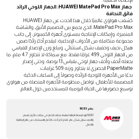
جهاز HUAWEI MatePad Pro Max: الجهاز اللوحي الرائد
فائق النحافة
كشفت هواوي عالميًا خلال هذا الحدث عن جهاز HUAWEI
MatePad Pro Max، الذي يجمع بين التصميم الأنيق، والشاشة
المتميزة، وإمكانات الإنتاجية بمستوى أجهزة الكمبيوتر، إلى جانب
مجموعة متكاملة من الأدوات الإبداعية، ليقدم أداءً رائدًا ضمن
هيكل نحيف وخفيف بشكل استثنائي. ويبلغ وزن الإصدار القياسي
من الجهاز اللوحي 499 غرامًا فقط، مع سماكة لا تتجاوز 4.7 ملم، ما
يجعله أنحف وأخف جهاز لوحي بقياس 13 بوصة. وحتى إصدار
PaperMatte الحصري لا يتجاوز وزنه 509 غرامات.
بدءًا من الأجهزة اللوحية الرائدة وصولًا إلى الساعات الذكية
المصممة للأطفال، تواصل منظومة الأجهزة المتصلة من هواوي
توسيع حضورها في الحياة اليومية للمستخدمين حول العالم.
بقلم
M283
M283 ارابيا، المنصة المثالية لمتابعة مختلف الاخبار في مجالات الأزياء، السفر،
واللايف ستايل بشكل عام. تقدم لكم أحدث الأخبار والمستجدات من عالم الرفاهية
والجمال.