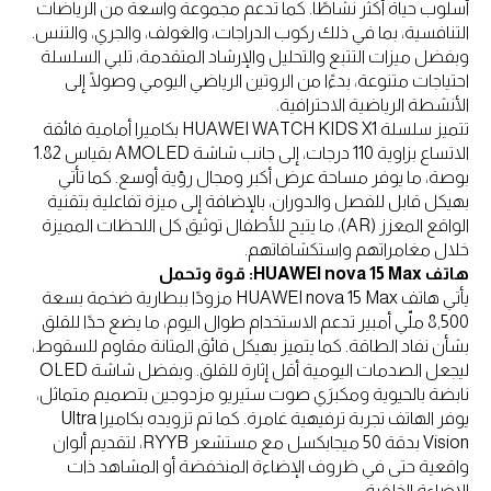
أسلوب حياة أكثر نشاطًا. كما تدعم مجموعة واسعة من الرياضات
التنافسية، بما في ذلك ركوب الدراجات، والغولف، والجري، والتنس.
وبفضل ميزات التتبع والتحليل والإرشاد المتقدمة، تلبي السلسلة
احتياجات متنوعة، بدءًا من الروتين الرياضي اليومي وصولًا إلى
الأنشطة الرياضية الاحترافية.
تتميز سلسلة HUAWEI WATCH KIDS X1 بكاميرا أمامية فائقة
الاتساع بزاوية 110 درجات، إلى جانب شاشة AMOLED بقياس 1.82
بوصة، ما يوفر مساحة عرض أكبر ومجال رؤية أوسع. كما تأتي
بهيكل قابل للفصل والدوران، بالإضافة إلى ميزة تفاعلية بتقنية
الواقع المعزز (AR)، ما يتيح للأطفال توثيق كل اللحظات المميزة
خلال مغامراتهم واستكشافاتهم.
هاتف HUAWEI nova 15 Max: قوة وتحمل
يأتي هاتف HUAWEI nova 15 Max مزودًا ببطارية ضخمة بسعة
8,500 ملّي أمبير تدعم الاستخدام طوال اليوم، ما يضع حدًا للقلق
بشأن نفاد الطاقة. كما يتميز بهيكل فائق المتانة مقاوم للسقوط،
ليجعل الصدمات اليومية أقل إثارة للقلق. وبفضل شاشة OLED
نابضة بالحيوية ومكبرَي صوت ستيريو مزدوجين بتصميم متماثل،
يوفر الهاتف تجربة ترفيهية غامرة. كما تم تزويده بكاميرا Ultra
Vision بدقة 50 ميجابكسل مع مستشعر RYYB، لتقديم ألوان
واقعية حتى في ظروف الإضاءة المنخفضة أو المشاهد ذات
الإضاءة الخلفية.