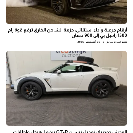
أرقام مرعبة وأداء استثنائي: حزمة الشاحن الخارق ترفع قوة رام
1500 رامبل بي إلى 900 حصان
●
بقلم
اسراء سالم
05 أغسطس 2026
الوحش جودزيلا: تعديل نيسان GT-R برفع الهيكل وإطارات