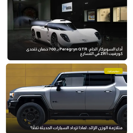
أداء السوبركار الخام: Peregryn GTR بـ 700 حصان تتحدى
كورفيت ZR1 في التسارع
صيانة وميكانيك
متلازمة الوزن الزائد: لماذا تزداد السيارات الحديثة ثقلاً؟