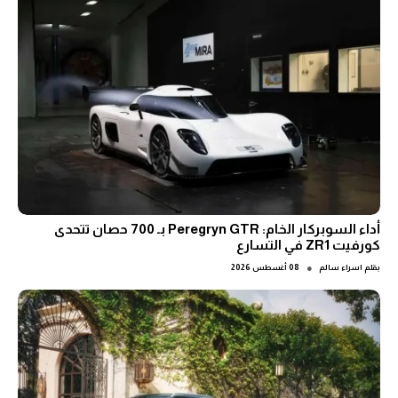
أداء السوبركار الخام: Peregryn GTR بـ 700 حصان تتحدى
كورفيت ZR1 في التسارع
●
بقلم
اسراء سالم
08 أغسطس 2026