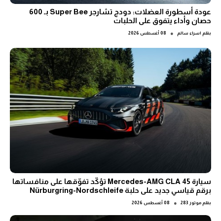
عودة أسطورة العضلات: دودج تشارجر Super Bee بـ 600
حصان وأداء يتفوق على الحلبات
●
بقلم
اسراء سالم
08 أغسطس 2026
سيارة Mercedes-AMG CLA 45 تؤكّد تفوّقها على منافساتها
برقم قياسي جديد على حلبة Nürburgring-Nordschleife
●
بقلم
موتور 283
08 أغسطس 2026