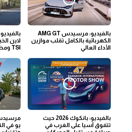
بالفيديو: مرسيدس AMG GT
بالفيديو
الكهربائية بالكامل تقلب موازين
لاين الخ
الأداء العالي
TSI ومظهر رياضي
بالفيديو: بانكوك 2026 حيث
تتفوق آسيا على الغرب في
يو في الت
صياغة مستقبل المحركات
وتقنيات 