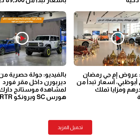
: عروض إم جي رمضان
بالفيديو: جولة حصرية من
 في أبوظبي، أسعار تبدأ من
ديربورن داخل مقر فورد
49,9 درهم ومزايا تملك
لمشاهدة موستانج دارك
ة
هورس SC وبرونكو RTR
تحميل المزيد