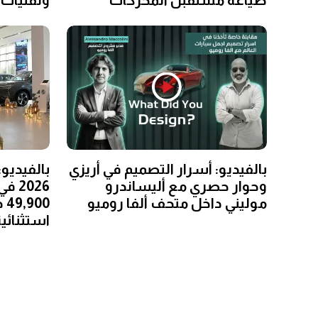
بالفيديو: أسرار التصميم في أريزي
بالفيديو
وحوار حصري مع أليساندرو
2026
موليني داخل متحف ألفا روميو
00
استثنائي