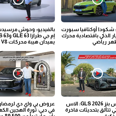
: شكودا أوكتافيا سبورت
بالفيديو: وحوش مرسيد
يار الذكي باقتصادية محرك
إم جي طرازا 63
يعيدان هيبة محركات V8
مرسيدس بنز GLS 2026: الاس
ي تتألق بتحديثات فاخرة
في دبي: ثورة الهجين الكه
ذكية
بأسعار تبدأ من 89,500 درهم