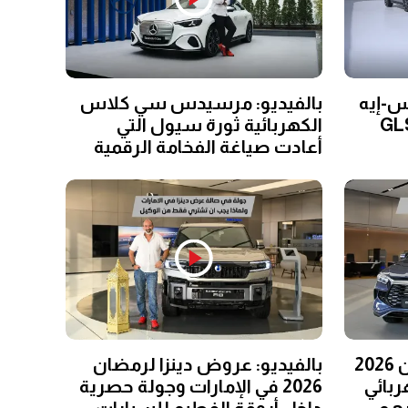
س-إيه
بالفيديو: مرسيدس سي كلاس
GLE  وGLS 63
الكهربائية ثورة سيول التي
أعادت صياغة الفخامة الرقمية
عروض بي واي دي لرمضان 2026
بالفيديو: عروض دينزا لرمضان
ربائي
2026 في الإمارات وجولة حصرية
داخل أروقة الفطيم للسيارات