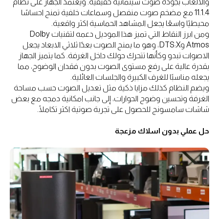
والالعاب بجودة صوت سينمائية حقيقية. ويعتمد الجهاز على نظام
11.1.4 مع مضخم صوت منفصل وسماعات خلفية تمنح احساسًا
محيطيًا واسعًا يجعل المشاهد الحماسية اكثر واقعية.
ومن ابرز النقاط التي تميز هذا الموديل دعمه لتقنيات Dolby
Atmos وDTS:X، وهو ما يمنح الصوت بعدًا ثلاثي الابعاد يجعل
الاصوات تبدو وكأنها تتحرك حولك داخل الغرفة. كما يتميز الجهاز
بقدرة عالية على رفع مستوى الصوت بدون فقدان الوضوح، مما
يجعله مناسبًا للغرف الكبيرة والجلسات العائلية.
ويضم النظام كذلك مزايا ذكية مثل تعديل الصوت حسب مساحة
الغرفة وتحسين وضوح الحوارات، إلى جانب امكانية دمجه مع بعض
شاشات سامسونج للحصول على تجربة صوتية اكثر تكاملًا.
حل عملي بدون اسلاك مزعجة