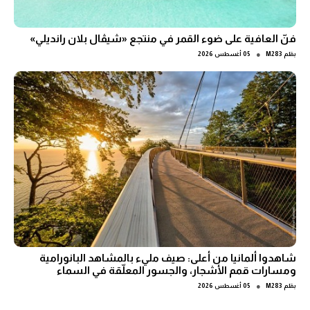
فنّ العافية على ضوء القمر في منتجع «شيڤال بلان رانديلي»
●
بقلم
M283
05 أغسطس 2026
شاهدوا ألمانيا من أعلى: صيف مليء بالمشاهد البانورامية
ومسارات قمم الأشجار، والجسور المعلّقة في السماء
●
بقلم
M283
05 أغسطس 2026