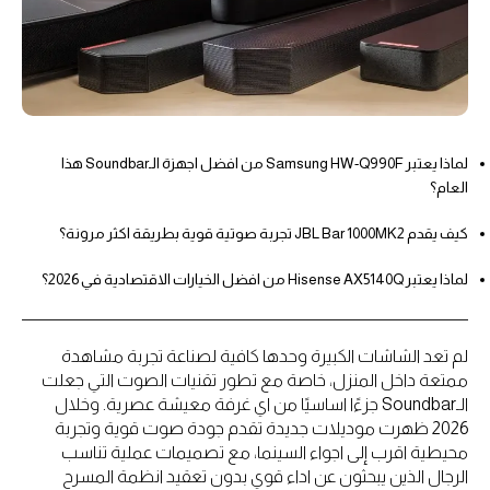
لماذا يعتبر Samsung HW-Q990F من افضل اجهزة الـSoundbar هذا
العام؟
كيف يقدم JBL Bar 1000MK2 تجربة صوتية قوية بطريقة اكثر مرونة؟
لماذا يعتبر Hisense AX5140Q من افضل الخيارات الاقتصادية في 2026؟
لم تعد الشاشات الكبيرة وحدها كافية لصناعة تجربة مشاهدة
ممتعة داخل المنزل، خاصة مع تطور تقنيات الصوت التي جعلت
الـSoundbar جزءًا اساسيًا من اي غرفة معيشة عصرية. وخلال
2026 ظهرت موديلات جديدة تقدم جودة صوت قوية وتجربة
محيطية اقرب إلى اجواء السينما، مع تصميمات عملية تناسب
الرجال الذين يبحثون عن اداء قوي بدون تعقيد انظمة المسرح