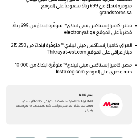
متوفرة ابتداءً من 699 ريالاً سعودياً على الموقع
grandstores.sa
قطر: كاميرا إنستاكس ميني ليبلاي™ متوفّرة ابتداءً من 699 ريالاً
قطرياً على الموقع electronyat.qa
العراق: كاميرا إنستاكس ميني ليبلاي™ متوفّرة ابتداءً من 215,250
دينار عراقي على الموقع Thikrayat-est.com
مصر: كاميرا إنستاكس ميني ليبلاي™ متوفّرة ابتداءً من 10,000
جنيه مصري على الموقع Instaxeg.com
بقلم
M283
M283 ارابيا، المنصة المثالية لمتابعة مختلف الاخبار في مجالات الأزياء، السفر،
واللايف ستايل بشكل عام. تقدم لكم أحدث الأخبار والمستجدات من عالم الرفاهية
والجمال.