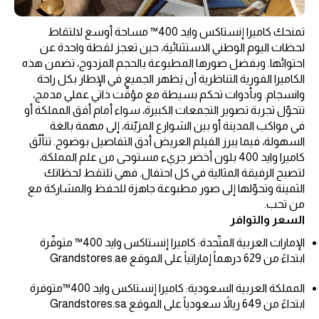
تمنحك كاميرا إنستاكس وايد 400™ مساحة أوسع لالتقاط
لحظات اليوم الوطني الاستثنائية، حين تعجز لقطة واحدة عن
احتوائها. وبفضل صورها المطبوعة بالحجم المزدوج، تضمن هذه
الكاميرا الفورية التناظرية أن يَظهر الجميع في الإطار بكل راحة
وانسجام. وبأدوات تحكم بسيطة مع مؤقّت ذاتي عملي مدمج،
تتحوّل تجربة تصوير التجمعات الكبيرة، سواء أمام أفق المملكة أو
في مواكب المدينة أو بين الشوارع المزيّنة، إلى مهمة بالغة
السهولة، فيما يبرز الفيلم العريض أدق التفاصيل بوضوح. تتألّق
كاميرا وايد 400 بلون أخضر جريء مستوحى من علم المملكة،
لتصبح الرفيقة المثالية في كل احتفال. فهي تلتقط لحظاتك
الثمينة وتحوّلها إلى صور مطبوعة جاهزة للحفظ والمشاركة مع
من تحب.
السعر والتوافر
الإمارات العربية المتّحدة: كاميرا إنستاكس وايد 400™ متوفّرة
ابتداءً من 629 درهماً إماراتياً على الموقع Grandstores.ae
المملكة العربية السعودية: كاميرا إنستاكس وايد 400™متوفرة
ابتداءً من 649 ريالاً سعودياً على الموقع Grandstores.sa