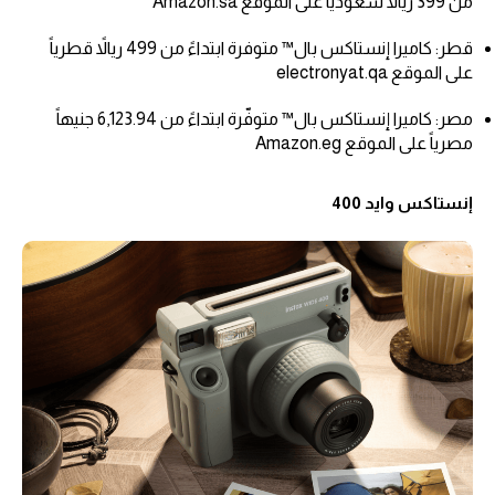
من 399 ريالاً سعودياً على الموقع Amazon.sa
قطر: كاميرا إنستاكس بال™ متوفرة ابتداءً من 499 ريالاً قطرياً
على الموقع electronyat.qa
مصر: كاميرا إنستاكس بال™ متوفّرة ابتداءً من 6,123.94 جنيهاً
مصرياً على الموقع Amazon.eg
إنستاكس وايد 400