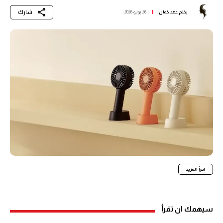
شارك
بقلم
عهد كمال
26 يوليو 2026
اقرأ المزيد
سيهمك ان تقرأ