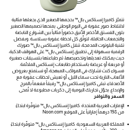
تتميّز كاميرا إنستاكس بال™ بحجمها الصغير الذي يجعلها مثالية
لالتقاط صور عفوية في اليوم الوطني. يمنحها تصميمها الصغير
بلون الفستق الأخضر الأنيق حضوراً مثالياً بين الشوارع النابضة
والتجمعات الحافلة، لتوثّق كل لحظة عفوية بسلاسة. وبفضل
تقنية البلوتوث المدمجة، تنقل كاميرا إنستاكس بال™ صورك
الرقمية بسهولة إلى تطبيق إنستاكس بال™ على الهواتف الذكية،
حيث يمكنك تعديلها وتخصيصها، ثم طباعتها بتنسيقات صغيرة
أو مربعة أو عريضة باستخدام طابعات إنستاكس الملائمة.
فسواء كنتَ تشارك في المواكب المبهجة، أو تستمتع بعروض
الألعاب النارية تحت سماء الليل، أو تعيش لحظات عفوية مع
الأصدقاء، تبقى كاميرا إنستاكس بال™ رفيقاً مفعماً بالمرح
والإبداع، يحوّل تجاربك اليومية إلى ذكريات مطبوعة لا تُمحى.
السعر والتوافر
الإمارات العربية المتحدة: كاميرا إنستاكس بال™ متوفّرة ابتداءً
من 198 درهماً إماراتياً على الموقع Noon.com
المملكة العربية السعودية: كاميرا إنستاكس بال™ متوفّرة ابتداءً