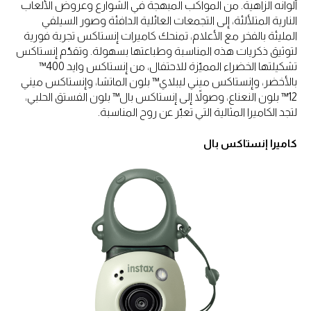
ألوانه الزاهية. من المواكب المبهجة في الشوارع وعروض الألعاب
النارية المتلألئة، إلى التجمعات العائلية الدافئة وصور السيلفي
المليئة بالفخر مع الأعلام، تمنحك كاميرات إنستاكس تجربة فورية
لتوثيق ذكريات هذه المناسبة وطباعتها بسهولة. وتقدّم إنستاكس
تشكيلتها الخضراء المميّزة للاحتفال، من إنستاكس وايد 400™
بالأخضر، وإنستاكس ميني ليبلاي™ بلون الماتشا، وإنستاكس ميني
12™ بلون النعناع، وصولاً إلى إنستاكس بال™ بلون الفستق الحلبي،
لتجد الكاميرا المثالية التي تعبّر عن روح المناسبة.
كاميرا إنستاكس بال