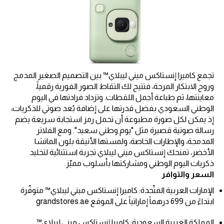
تجمع كاميرا إنستاكس ميني ليبلاي™ بين التصميم الصغير المدمج
وروح الابتكار المرحة، فتتيح لك التقاط الصور الفورية رقمياً،
معاينتها، ثم طباعة أجمل اللقطات. وتزداد فرادتها في اليوم
الوطني السعودي بفضل قدرتها على إضافة بُعد صوتي للذكريات،
إذ يمكن لكل صورة مطبوعة أن تحمل رمز استجابة سريعة يضم
رسالة صوتية قصيرة مثل "يوم وطني سعيد". ومع الفلاتر
المدمجة، والإطارات الخاصة، ولمستها الأنيقة بلون الماتشا
الأخضر، تمنحك إنستاكس ميني ليبلاي تجربة استثنائية لتخليد
ذكريات اليوم الوطني ومشاركتها بأسلوب مميّز.
السعر والتوافر
الإمارات العربية المتّحدة: كاميرا إنستاكس ميني ليبلاي™ متوفّرة
ابتداءً من 699 درهماً إماراتياً على الموقع grandstores.ae
المملكة العربية السعودية: كاميرا إنستاكس ميني ليبلاي™