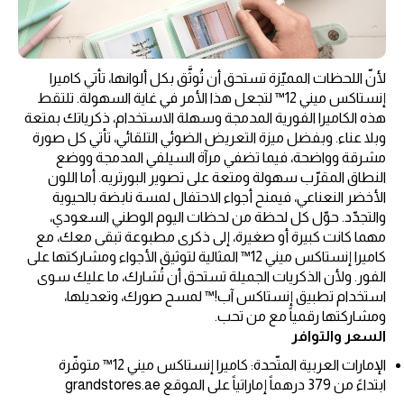
لأنّ اللحظات المميّزة تستحق أن تُوثَّق بكل ألوانها، تأتي كاميرا
إنستاكس ميني 12™ لتجعل هذا الأمر في غاية السهولة. تلتقط
هذه الكاميرا الفورية المدمجة وسهلة الاستخدام، ذكرياتك بمتعة
وبلا عناء. وبفضل ميزة التعريض الضوئي التلقائي، تأتي كل صورة
مشرقة وواضحة، فيما تضفي مرآة السيلفي المدمجة ووضع
النطاق المقرّب سهولة ومتعة على تصوير البورتريه. أما اللون
الأخضر النعناعي، فيمنح أجواء الاحتفال لمسة نابضة بالحيوية
والتجدّد. حوّل كل لحظة من لحظات اليوم الوطني السعودي،
مهما كانت كبيرة أو صغيرة، إلى ذكرى مطبوعة تبقى معك، مع
كاميرا إنستاكس ميني 12™ المثالية لتوثيق الأجواء ومشاركتها على
الفور. ولأن الذكريات الجميلة تستحق أن تُشارك، ما عليك سوى
استخدام تطبيق إنستاكس آب!™ لمسح صورك، وتعديلها،
ومشاركتها رقمياً مع من تحب.
السعر والتوافر
الإمارات العربية المتّحدة: كاميرا إنستاكس ميني 12™ متوفّرة
ابتداءً من 379 درهماً إماراتياً على الموقع grandstores.ae