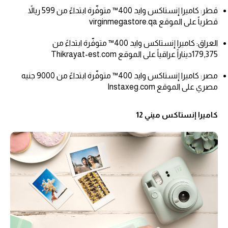
قطر: كاميرا إنستاكس وايد 400™ متوفّرة ابتداءً من 599 ريالاً
قطرياً على الموقع virginmegastore.qa
العراق: كاميرا إنستاكس وايد 400™ متوفّرة ابتداءً من
179,375ديناراً عراقياً على الموقع Thikrayat-est.com
مصر: كاميرا إنستاكس وايد 400™ متوفّرة ابتداءً من 9000 جنيه
مصري على الموقع Instaxeg.com
كاميرا إنستاكس ميني 12