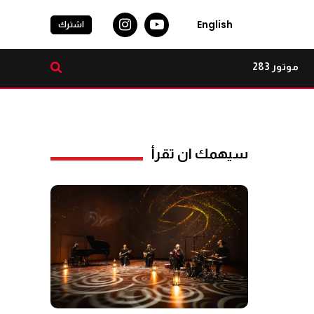
English
اشترك
موتور 283
سيهمك ان تقرأ