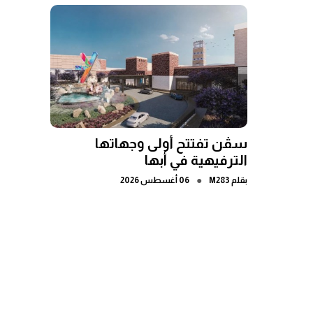
سڤن تفتتح أولى وجهاتها
الترفيهية في أبها
●
بقلم
M283
06 أغسطس 2026