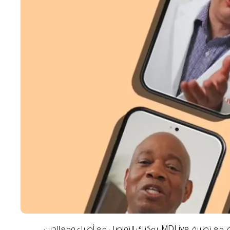
العناية بالصحة لم تعد تقتصر على العيادات أو الصالات الرياضية. مع تطبيق MDLive، يمكنك التواصل مع أطباء ومعالجين