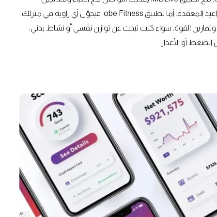
نفسيين معتمدين وأنت في بيتك، دون الحاجة للانتظار أو المواعيد المعقدة. أما تطبيق obe Fitness، فيحوّل أي زاوية في منزلك
تمارين القوة. سواء كنت تبحث عن توازن نفسي أو نشاط بدني،
 الضغط أو الأعذار.