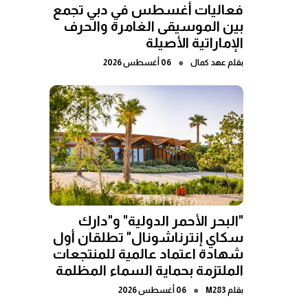
فعاليات أغسطس في دبي تجمع
بين الموسيقى الغامرة والحرف
الإماراتية الأصيلة
●
بقلم
عهد كمال
06 أغسطس 2026
"البحر الأحمر الدولية" و"دارك
سكاي إنترناشونال" تطلقان أول
شهادة اعتماد عالمية للمنتجعات
الملتزمة بحماية السماء المظلمة
●
بقلم
M283
06 أغسطس 2026