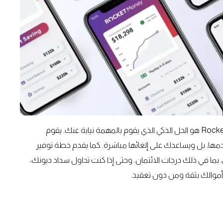
إذا كنت تتجنب التعامل مع الجداول والمحاسبة، فإن Rocket Money هو الحل الذكي الذي يقوم بالمهمة نيابة عنك. يقوم
تخدمها، بل ويساعدك على إلغائها مباشرة. كما يقدم خطة توفير
ا في ذلك درجات الائتمان. وحتى إذا كنت تحاول سداد ديونك،
والك بثقة ومن دون تعقيد.