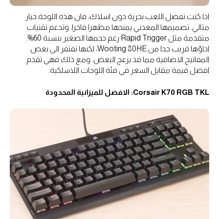
اذا كنت تفضل اللعب بحرية دون اسلاك، فان هذه اللوحة خيار
مثالي. تصميمها المعدني يمنحها مظهرا فاخرا، وتدعم تقنيات
متقدمة مثل Rapid Trigger رغم حجمها الصغير بنسبة 60%.
اداؤها قريب جدا من Wooting 80HE، لكنها تفتقر الى بعض
المفاتيح الاضافية مما قد يزعج البعض. ومع ذلك فهي تقدم
افضل قيمة مقابل السعر في فئة اللوحات اللاسلكية.
Corsair K70 RGB TKL: الافضل للميزانية المحدودة