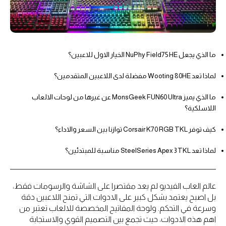
ما الذي يجعل NuPhy Field75 HE الخيار الاول للاعبين؟
لماذا تعد Wooting 80HE مفضلة لدى اللاعبين المتقدمين؟
ما الذي يميز MonsGeek FUN60 Ultra عن غيرها من لوحات الالعاب
اللاسلكية؟
كيف توفر Corsair K70 RGB TKL توازنا بين السعر والاداء؟
لماذا تعد SteelSeries Apex 3 TKL مناسبة للمبتدئين؟
عالم العاب الفيديو لم يعد مقتصرا على الشاشة والرسومات فقط،
بل اصبح يعتمد بشكل كبير على الادوات التي تمنح اللاعبين دقة
وسرعة في التحكم. ولوحة المفاتيح المخصصة للالعاب تعتبر من
اهم هذه الادوات، حيث تجمع بين التصميم القوي والاستجابة