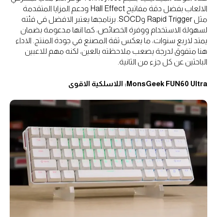
الالعاب بفضل دقة مفاتيح Hall Effect ودعم المزايا المتقدمة
مثل Rapid Trigger وSOCD. برنامجها يعتبر الافضل في فئته
لسهولة الاستخدام ووفرة الخصائص، كما انها مدعومة بضمان
يمتد لاربع سنوات، ما يعكس ثقة المصنع في جودة المنتج. الاداء
هنا متفوق لدرجة يصعب ملاحظته بالعين، لكنه مهم للاعبين
الباحثين عن كل جزء من الثانية.
MonsGeek FUN60 Ultra: اللاسلكية الاقوى