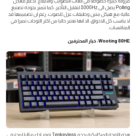
مرونة كبيرة خصوصا في العاب التصويب والايقاع. تدعم معدل
Polling يصل الى 8000Hz لتقليل التأخير، كما تتميز بجودة تصنيع
عالية مع هيكل متين وطبقات عزل للصوت. رغم ان تصميمها قد
لا يناسب كل الاذواق، الا انها تعتبر حاليا من اكثر اللوحات تميزا في
المنافسات.
Wooting 80HE: خيار المحترفين
هذه اللوحة الميكانيكية بحجم Tenkeyless توفر اداء مثاليا لمحترفي