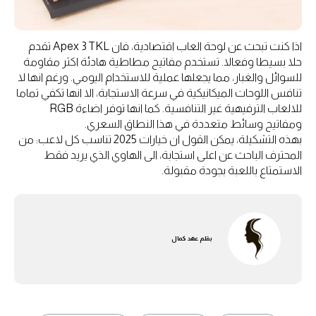
اذا كنت تبحث عن لوحة العاب اقتصادية، فان Apex 3 TKL تقدم
حلا بسيطا وفعالا. تستخدم مفاتيح مطاطية هادئة اكثر مقاومة
للسوائل والغبار، مما يجعلها عملية للاستخدام اليومي. ورغم انها لا
تنافس اللوحات الميكانيكية في سرعة الاستجابة، الا انها تكفي تماما
للالعاب الترفيهية غير التنافسية. كما انها توفر اضاءة RGB
ومفاتيح وسائط متعددة في هذا النطاق السعري.
بهذه التشكيلة، يمكن القول ان خيارات 2025 تناسب كل لاعب: من
المحترف الباحث عن اعلى استجابة، الى الهاوي الذي يريد فقط
الاستمتاع باللعبة بجودة مقبولة.
بقلم
عهد كمال