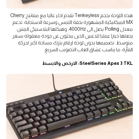
هذه اللوحة بحجم Tenkeyless تقدم اداء عاليا مع مفاتيح Cherry
MX الميكانيكية المشهورة بخفة اللمس وسرعة الاستجابة. تدعم
معدل Polling يصل الى 4000Hz، وهيكلها البلاستيكي المتين
يجعلها خيارا عمليا للاعبين الذين يبحثون عن جودة معقولة بسعر
متوسط. تصميمها بدون لوحة ارقام يترك مساحة اكبر لحركة
الفأرة، ما يناسب عشاق العاب التصويب السريع.
SteelSeries Apex 3 TKL: الارخص والابسط