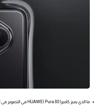
ما الذي يميز كاميرا HUAWEI Pura 80 في التصوير في الإضاءة المنخفضة؟