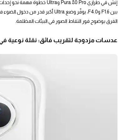
إنش في طرازي Pura 80 Pro وltra
بين F1.6 وF4.0، يوفّر وضع Ultra أكب
الفرق بوضوح فور التقاط الصور في البيئات المظلمة.
عدسات مزدوجة لتقريب فائق: نقلة نوعية في تصوي