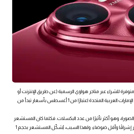
HUAWEI Pura  هواوي بيورا 80 ستكون متوفرة للشراء عبر متاجر هواوي الرسمية (عن طريق الإنترنت أو
في المتاجر الفعلية)، بالإضافة إلى منافذ البيع بالتجزئة في دولة الإمارات العربية المتحدة اعتبارًا من 1 أغسطس بأسعار تبدأ من
صورة، وهو أكثر تأثيرًا من عدد البكسلات. فكلما كان المستشعر
أكبر، زادت كمية الضوء التي يمكن التقاطها، مما ينتج صورًا أكثر إشراقًا وأقل ضوضاء. ولهذا السبب، يُشكّل المستشعر بحجم 1