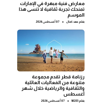
معارض فنية مبهرة في الإمارات
تمنحك تجربة ثقافية لا تنسى هذا
الموسم
●
بقلم
عهد كمال
07 أغسطس 2026
رزنامة قطر تقدم مجموعة
متنوعة من الفعاليات العائلية
والثقافية والرياضية خلال شهر
أغسطس
●
بقلم
M283
07 أغسطس 2026