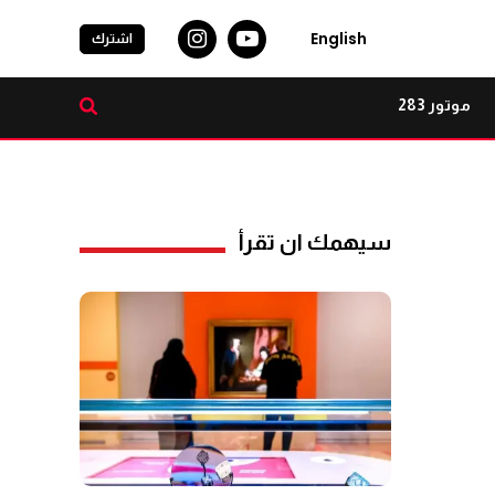
English
اشترك
موتور 283
سيهمك ان تقرأ