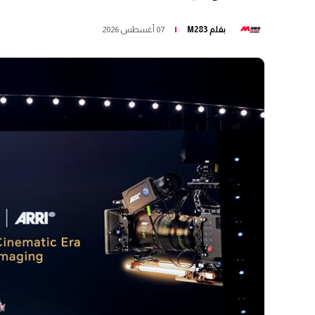
بقلم
M283
07 أغسطس 2026