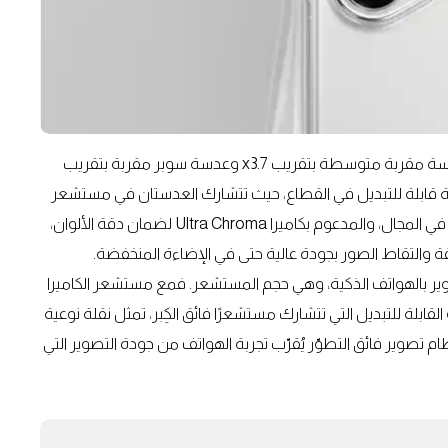
ولتوفير مساحة لمستشعر كبير يخدم عدستين مقربتين — عدسة مقربة متوسطة بتقريب x3.7 وعدسة سوبر مقربة بتقريب
ليفوتو مزدوج بعدسة قابلة للتبديل في القطاع، حيث تتشارك العدستان في مستشعر
كبير بمستوى الكاميرا الرئيسية. وبفضل أكبر مستشعر تليفوتو في المجال، والمدعوم بكاميرا Ultra Chroma لضمان دقة الألوان،
قة والتقاط الصور بجودة عالية حتى في الإضاءة المنخفضة.
برز التحديات في التصوير بالهواتف الذكية، وهي حجم المستشعر. فمع مستشعر الكاميرا
زي Ultra وPro، وعدسة التليفوتو القابلة للتبديل التي تتشارك مستشعرًا فائق الكِبر، تمثل نقلة نوعية
 تصوير فائق التطوّر يُقرّب تجربة الهواتف من جودة التصوير التي