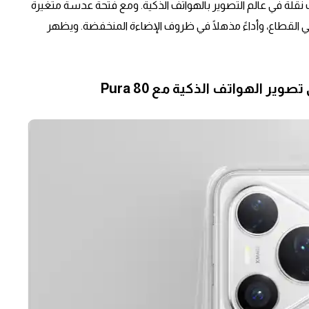
U خطوة مهمة نحو إحداث نقلة في عالم التصوير بالهواتف الذكية. ومع فتحة عدسة متغيرة
ر قدر من دخول الضوء في القطاع، وأداءً مذهلًا في ظروف الإضاءة المنخفضة. ويظهر
ر الهواتف الذكية مع Pura 80