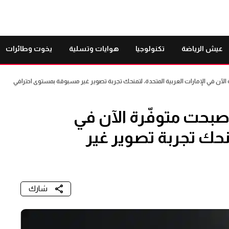
عيش الرياضة
تكنولوجيا
هوايات وتسلية
يخوت وطائرات
سلة HUAWEI Pura 80 أصبحت متوفّرة الآن في
منحك تجربة تصوير غير
شارك