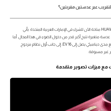
بعد طول انتظار، أصبحت سلسلة التصوير القوية HUAWEI Pura 80 متاحة الآن للشراء في الإمارات العربية المتحدة. يأتي
 بمستشعر RYYB بحجم 1 إنش وفتحة عدسة متغيرة تتيح أكبر قدر من دخول الضوء في هذا المجال. أما
إصدار Ultra، فيقدّم كاميرا Ultra Lighting HDR بحجم 1 إنش مع مدى ديناميكي يصل إلى 16 EV، إلى جانب أول نظام مزدوج
ير غير مسبوقة.