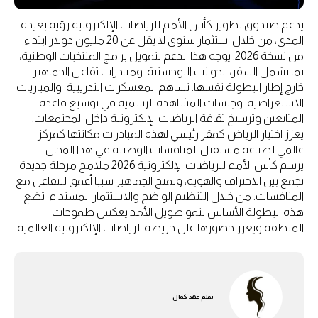
يدعم صندوق تطوير كأس الأمم للرياضات الإلكترونية رؤية بعيدة
المدى، من خلال استثمار سنوي لا يقل عن 20 مليون دولار ابتداء
من نسخة 2026. يوجه هذا الدعم لتمويل برامج المنتخبات الوطنية،
بما يشمل السفر، الجوانب اللوجستية، ومبادرات تفاعل الجماهير
خارج إطار البطولة نفسها. تساهم المعسكرات التدريبية، والمباريات
الاستعراضية، وجلسات المشاهدة الرسمية في توسيع قاعدة
المتابعين وترسيخ ثقافة الرياضات الإلكترونية داخل المجتمعات.
يعزز اختيار الرياض كمقر رئيسي لهذه المبادرات مكانتها كمركز
عالمي لصياغة مستقبل المنافسات الوطنية في هذا المجال.
يرسم كأس الأمم للرياضات الإلكترونية 2026 ملامح مرحلة جديدة
تجمع بين الاحتراف والهوية، وتمنح الجماهير سببا أعمق للتفاعل مع
المنافسات. من خلال التنظيم الواضح والاستثمار المستدام، تضع
هذه البطولة الأساس لنمو طويل الأمد يعكس طموحات
المنطقة ويعزز حضورها على خريطة الرياضات الإلكترونية العالمية.
بقلم
عهد كمال