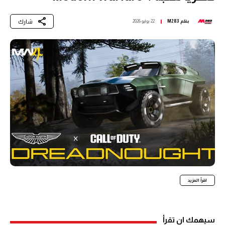
شارك
بقلم
M283
22 يوليو 2026
اقرأ المزيد
سيهمك ان تقرأ