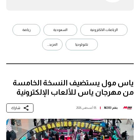
الرياضات الالكترونية
السعودية
رياضة
تكنولوجيا
المزيد...
ياس مول يستضيف النسخة الخامسة
من مهرجان ياس للألعاب الإلكترونية
شارك
بقلم
M283
05 أغسطس 2026