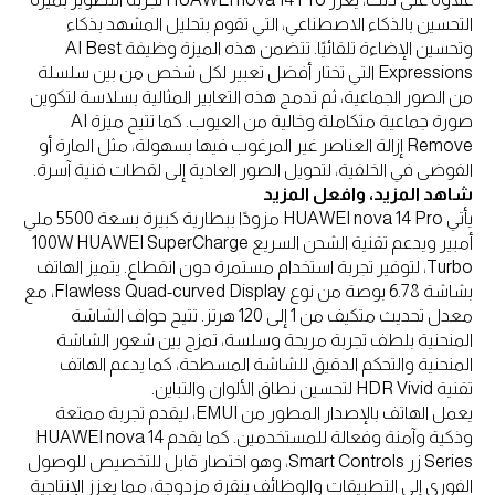
التحسين بالذكاء الاصطناعي، التي تقوم بتحليل المشهد بذكاء
وتحسين الإضاءة تلقائيًا. تتضمن هذه الميزة وظيفة AI Best
Expressions التي تختار أفضل تعبير لكل شخص من بين سلسلة
من الصور الجماعية، ثم تدمج هذه التعابير المثالية بسلاسة لتكوين
صورة جماعية متكاملة وخالية من العيوب. كما تتيح ميزة AI
Remove إزالة العناصر غير المرغوب فيها بسهولة، مثل المارة أو
الفوضى في الخلفية، لتحويل الصور العادية إلى لقطات فنية آسرة.
شاهد المزيد، وافعل المزيد
يأتي HUAWEI nova 14 Pro مزودًا ببطارية كبيرة بسعة 5500 ملي
أمبير ويدعم تقنية الشحن السريع 100W HUAWEI SuperCharge
Turbo، لتوفير تجربة استخدام مستمرة دون انقطاع. يتميز الهاتف
بشاشة 6.78 بوصة من نوع Flawless Quad-curved Display، مع
معدل تحديث متكيف من 1 إلى 120 هرتز. تتيح حواف الشاشة
المنحنية بلطف تجربة مريحة وسلسة، تمزج بين شعور الشاشة
المنحنية والتحكم الدقيق للشاشة المسطحة، كما يدعم الهاتف
تقنية HDR Vivid لتحسين نطاق الألوان والتباين.
يعمل الهاتف بالإصدار المطور من EMUI، ليقدم تجربة ممتعة
وذكية وآمنة وفعالة للمستخدمين. كما يقدم HUAWEI nova 14
Series زر Smart Controls، وهو اختصار قابل للتخصيص للوصول
الفوري إلى التطبيقات والوظائف بنقرة مزدوجة، مما يعزز الإنتاجية