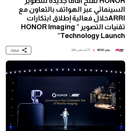
HONOR تفتح آفاقاً جديدة للتصوير
السينمائي عبر الهواتف بالتعاون مع
ARRIخلال فعالية إطلاق ابتكارات
تقنيات التصوير " HONOR Imaging
Technology Launch"
شارك
بقلم
M283
07 أغسطس 2026