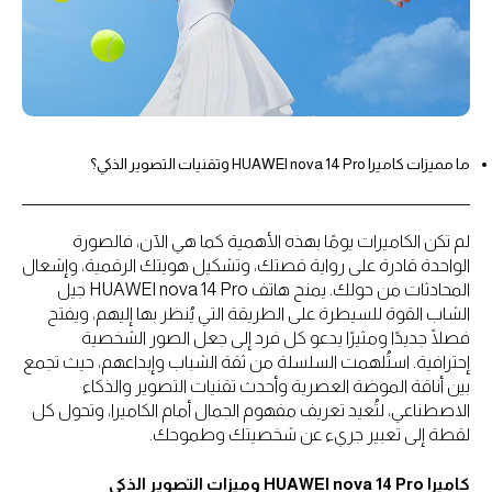
ما مميزات كاميرا HUAWEI nova 14 Pro وتقنيات التصوير الذكي؟
لم تكن الكاميرات يومًا بهذه الأهمية كما هي الآن، فالصورة
الواحدة قادرة على رواية قصتك، وتشكيل هويتك الرقمية، وإشعال
المحادثات من حولك. يمنح هاتف HUAWEI nova 14 Pro جيل
الشاب القوة للسيطرة على الطريقة التي يُنظر بها إليهم، ويفتح
فصلًا جديدًا ومثيرًا يدعو كل فرد إلى جعل الصور الشخصية
إحترافية. استُلهمت السلسلة من ثقة الشباب وإبداعهم، حيث تجمع
بين أناقة الموضة العصرية وأحدث تقنيات التصوير والذكاء
الاصطناعي، لتُعيد تعريف مفهوم الجمال أمام الكاميرا، وتحول كل
لقطة إلى تعبير جريء عن شخصيتك وطموحك.
كاميرا HUAWEI nova 14 Pro وميزات التصوير الذكي