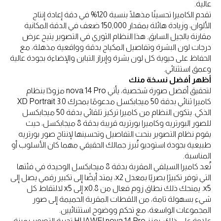
عالية.
تقدم الكاميرا تحسينًا مذهلًا بنسبة 120% في دقة إعادة إنتاج
الألوان، وزيادة هائلة بمقدار 150,000 ضعف في الدقة المكانية
مقارنة بالجيل السابق. هذا النظام الثوري في التصوير يتيح عرض
درجات لون البشرة وتفاصيل المكياج بدقة وواقعية مذهلة، مع
الحفاظ على حيوية كل لون بشرة وإبراز التباين والإضاءة بجودة عالية
وعمق استثنائي.
أظهر أفضل نسخة منك
لتحقيق أفضل صورة شخصية، يأتي nova 14 Pro مزودًا بنظام
كاميرا ثنائي بدقة 50 ميجابكسل مدعومًا بمحرك XD Portrait 3.0
الذكي. يتكون النظام من كاميرا تركيز تلقائي بدقة 50 ميجابكسل
للصور البورتريه وكاميرا بورتريه قريبة بدقة 8 ميجابكسل، حيث
يقوم نظام التصوير بنحت التفاصيل وتحسينها لإنتاج صور بورتريه
طبيعية بجودة استوديو تُبرز جمالك الحقيقي مهما كان الأسلوب أو
المناسبة.
تُعد كاميرا السيلفي المقربة بدقة 8 ميجابكسل الوحيدة في فئتها
التي توفر تكبيرًا بصريًا بمعدل x2، يمتد أيضًا إلى تكبير رقمي يصل إلى
x5. يمنحك ذلك نطاق زوم فعال من x0.8 إلى x5 لالتقاط كل
شيء بسهولة تامة، من اللقطات المقربة الحميمة إلى صور
المجموعات الواسعة، مع تحكم ووضوح استثنائيين.
علاوة على ذلك، يعزز HUAWEI nova 14 Pro تجربة التصوير بميزة