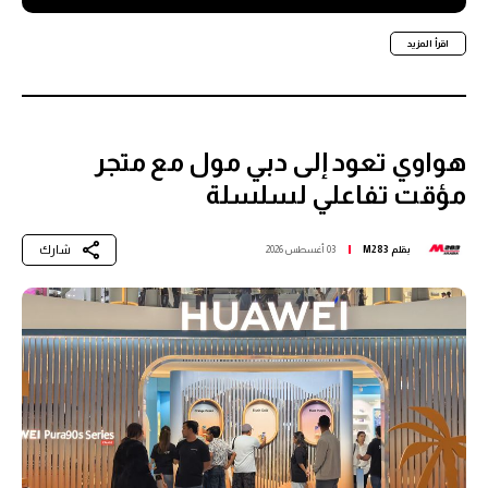
اقرأ المزيد
هواوي تعود إلى دبي مول مع متجر
مؤقت تفاعلي لسلسلة
شارك
بقلم
M283
03 أغسطس 2026