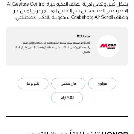
بشكل كبير. وتكمل تجربة الهاتف الذكية ميزة AI Gesture Control
الحصرية في الصناعة، التي تتيح التفاعل المستمر دون لمس عبر
وظائف Air Scroll وGrabshot المدعومة بالذكاء الاصطناعي.
بقلم
M283
M283 ارابيا، المنصة المثالية لمتابعة مختلف الاخبار في مجالات الأزياء، السفر،
واللايف ستايل بشكل عام. تقدم لكم أحدث الأخبار والمستجدات من عالم الرفاهية
والجمال.
هواوي
بيان صحفي
تكنولوجيا
M283 ارابيا