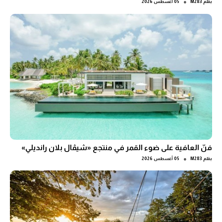
●
بقلم
M283
05 أغسطس 2026
فنّ العافية على ضوء القمر في منتجع «شيڤال بلان رانديلي»
●
بقلم
M283
05 أغسطس 2026