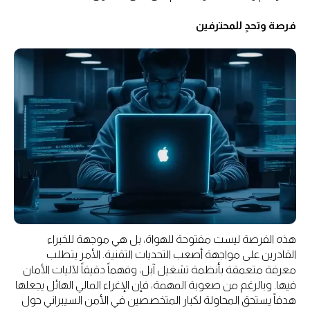
فرصة وتحدٍ للمحترفين
هذه الفرصة ليست مفتوحة للهواة، بل هي موجهة للخبراء
القادرين على مواجهة أصعب التحديات التقنية. الأمر يتطلب
معرفة متعمقة بأنظمة تشغيل آبل، وفهماً دقيقاً لآليات الأمان
فيها. وبالرغم من صعوبة المهمة، فإن الإغراء المالي الهائل يجعلها
هدفاً يستحق المحاولة لكبار المتخصصين في الأمن السيبراني حول