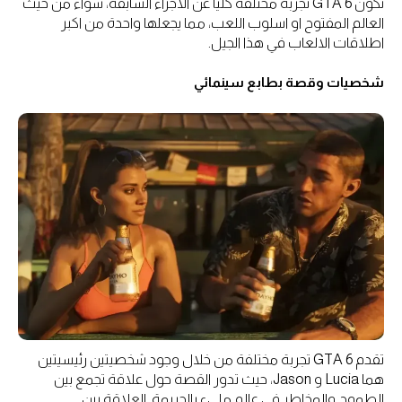
تكون GTA 6 تجربة مختلفة كليا عن الاجزاء السابقة، سواء من حيث
العالم المفتوح او اسلوب اللعب، مما يجعلها واحدة من اكبر
اطلاقات الالعاب في هذا الجيل.
شخصيات وقصة بطابع سينمائي
تقدم GTA 6 تجربة مختلفة من خلال وجود شخصيتين رئيسيتين
هما Lucia و Jason، حيث تدور القصة حول علاقة تجمع بين
الطموح والمخاطر في عالم مليء بالجريمة. العلاقة بين