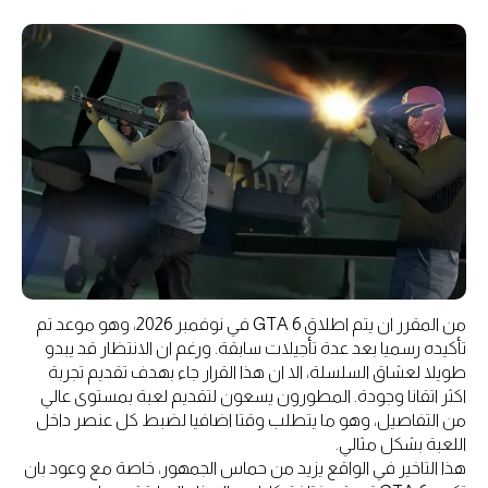
من المقرر ان يتم اطلاق GTA 6 في نوفمبر 2026، وهو موعد تم
تأكيده رسميا بعد عدة تأجيلات سابقة. ورغم ان الانتظار قد يبدو
طويلا لعشاق السلسلة، الا ان هذا القرار جاء بهدف تقديم تجربة
اكثر اتقانا وجودة. المطورون يسعون لتقديم لعبة بمستوى عالي
من التفاصيل، وهو ما يتطلب وقتا اضافيا لضبط كل عنصر داخل
اللعبة بشكل مثالي.
هذا التاخير في الواقع يزيد من حماس الجمهور، خاصة مع وعود بان