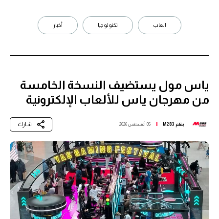
العاب
تكنولوجيا
أخبار
ياس مول يستضيف النسخة الخامسة
من مهرجان ياس للألعاب الإلكترونية
شارك
بقلم
M283
05 أغسطس 2026