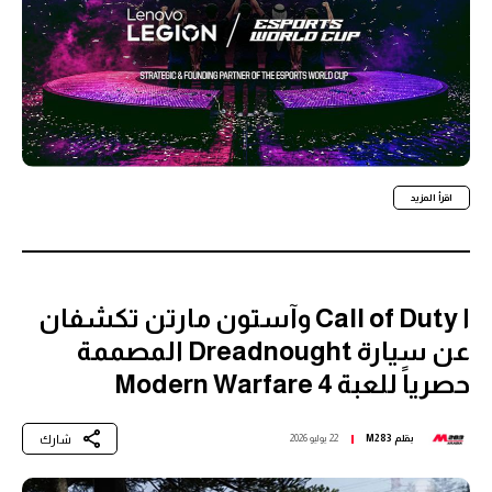
اقرأ المزيد
ا Call of Duty وآستون مارتن تكشفان
عن سيارة Dreadnought المصممة
حصرياً للعبة Modern Warfare 4
شارك
بقلم
M283
22 يوليو 2026