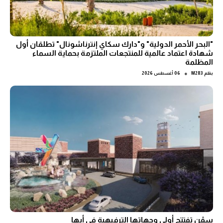
"البحر الأحمر الدولية" و"دارك سكاي إنترناشونال" تطلقان أول
شهادة اعتماد عالمية للمنتجعات الملتزمة بحماية السماء
المظلمة
●
بقلم
M283
06 أغسطس 2026
سڤن تفتتح أولى وجهاتها الترفيهية في أبها