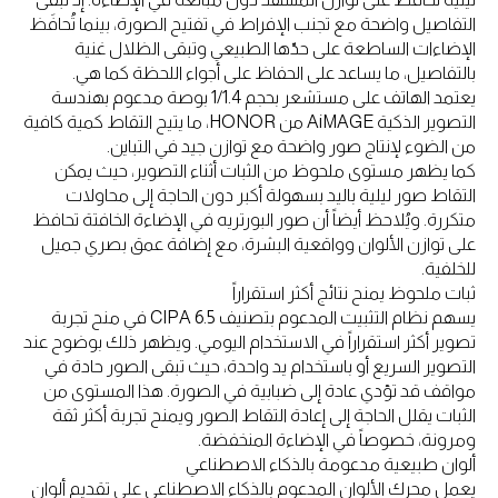
التفاصيل واضحة مع تجنب الإفراط في تفتيح الصورة، بينما تُحافَظ
الإضاءات الساطعة على حدّها الطبيعي وتبقى الظلال غنية
بالتفاصيل، ما يساعد على الحفاظ على أجواء اللحظة كما هي.
يعتمد الهاتف على مستشعر بحجم 1/1.4 بوصة مدعوم بهندسة
التصوير الذكية AiMAGE من HONOR، ما يتيح التقاط كمية كافية
من الضوء لإنتاج صور واضحة مع توازن جيد في التباين.
كما يظهر مستوى ملحوظ من الثبات أثناء التصوير، حيث يمكن
التقاط صور ليلية باليد بسهولة أكبر دون الحاجة إلى محاولات
متكررة. ويُلاحظ أيضاً أن صور البورتريه في الإضاءة الخافتة تحافظ
على توازن الألوان وواقعية البشرة، مع إضافة عمق بصري جميل
للخلفية.
ثبات ملحوظ يمنح نتائج أكثر استقراراً
يسهم نظام التثبيت المدعوم بتصنيف CIPA 6.5 في منح تجربة
تصوير أكثر استقراراً في الاستخدام اليومي. ويظهر ذلك بوضوح عند
التصوير السريع أو باستخدام يد واحدة، حيث تبقى الصور حادة في
مواقف قد تؤدي عادة إلى ضبابية في الصورة. هذا المستوى من
الثبات يقلل الحاجة إلى إعادة التقاط الصور ويمنح تجربة أكثر ثقة
ومرونة، خصوصاً في الإضاءة المنخفضة.
ألوان طبيعية مدعومة بالذكاء الاصطناعي
يعمل محرك الألوان المدعوم بالذكاء الاصطناعي على تقديم ألوان