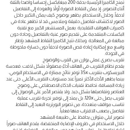
تمنح الكاميرا الرئيسية بدقة 200 ميغابكسل إحساساً واضحاً بالثقة
أثناء التصوير، إذ يمكن التقاط الصورة أولاً والعودة إلى التفاصيل
لاحقاً. وخلال الاستخدام، يظهر بوضوح كيف يمكن التكبير داخل
الصور لاكتشاف تفاصيل دقيقة وملامس قد لا تظهر عادة في
كاميرات الهواتف التقليدية. يعمل المستشعر الكبير مع تقنية
البكسلات المتقدمة على تقديم صور غنية بالتفاصيل وحادة دون
مبالغة في المعالجة. وبذلك تتيح الكاميرا التقاط المشهد بإطار
واسع مع إمكانية إعادة قص الصورة لاحقاً دون خسارة ملحوظة
في الجودة.
تقريب بصري عملي يوازن بين القرب والوضوح
يقدم نظام التقريب في الهاتف أداءً مصقولاً بشكل لافت. فعدسة
البيريسكوب بتقريب 3.5x توفر نتائج ممتازة في الاستخدام اليومي،
بينما يظهر الأداء الأكثر تميزاً عند مستويات التقريب الأعلى. حتى عند
زيادة المسافة، تحافظ تقنيات الذكاء الاصطناعي على وضوح
العناصر وتفاصيلها بشكل جيد. ولا يقتصر الأمر على الوصول إلى
تقريب يصل حتى 120x، بل يمتد إلى توفير تجربة تقريب عملية
تناسب مواقف متعددة، من تصوير البورتريه البعيد إلى التقاط
تفاصيل يصعب الاقتراب منها فعلياً.
تصوير ليلي متوازن يحافظ على طبيعة المشهد
خلال الاستخدام في ظروف الإضاءة المنخفضة، يقدم الهاتف صوراً
ليلية تحافظ على توازن المشهد دون مبالغة في الإضاءة. إذ تبقى