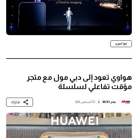
اقرأ المزيد
هواوي تعود إلى دبي مول مع متجر
مؤقت تفاعلي لسلسلة
شارك
بقلم
M283
03 أغسطس 2026