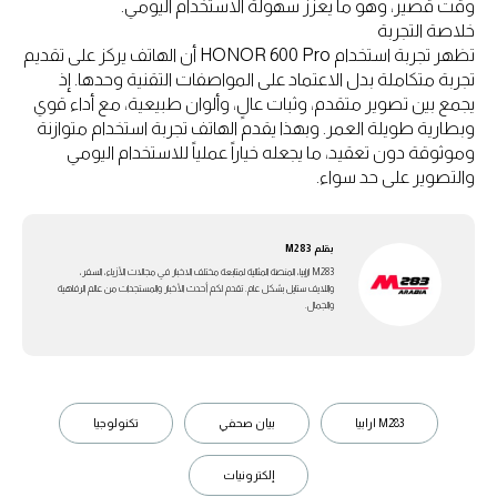
وقت قصير، وهو ما يعزز سهولة الاستخدام اليومي.
خلاصة التجربة
تظهر تجربة استخدام HONOR 600 Pro أن الهاتف يركز على تقديم
تجربة متكاملة بدل الاعتماد على المواصفات التقنية وحدها. إذ
يجمع بين تصوير متقدم، وثبات عالٍ، وألوان طبيعية، مع أداء قوي
وبطارية طويلة العمر. وبهذا يقدم الهاتف تجربة استخدام متوازنة
وموثوقة دون تعقيد، ما يجعله خياراً عملياً للاستخدام اليومي
والتصوير على حد سواء.
بقلم
M283
M283 ارابيا، المنصة المثالية لمتابعة مختلف الاخبار في مجالات الأزياء، السفر،
واللايف ستايل بشكل عام. تقدم لكم أحدث الأخبار والمستجدات من عالم الرفاهية
والجمال.
M283 ارابيا
بيان صحفي
تكنولوجيا
إلكترونيات