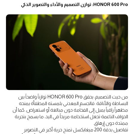
HONOR 600 Pro: توازن التصميم والأداء والتصوير الذكي
من حيث التصميم، يحقق HONOR 600 Pro توازناً واضحاً بين
البساطة والأناقة. فالجسم المعدني بلمسته المطفأة يمنحه
مظهراً راقياً يميل إلى الفخامة دون مبالغة أو استعراض. كما أن
الحواف الناعمة تجعل استخدامه مريحاً في اليد، ما يسمح بتجربة
ممتدة دون إرهاق.
تفاصيل بدقة 200 ميغابكسل تمنح حرية أكبر في التصوير