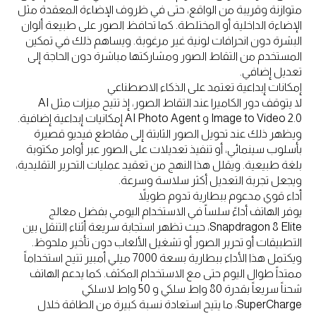
متوازنة وقريبة من الواقع، حتى في ظروف الإضاءة المعقدة مثل
الإضاءة الداخلية أو المختلطة. كما تحافظ الصور على طبيعة ألوان
البشرة دون انحرافات لونية غير مرغوبة. ويساهم ذلك في تمكين
المستخدم من التقاط الصور ومشاركتها مباشرة دون الحاجة إلى
تعديل إضافي.
إمكانات إبداعية تعتمد على الذكاء الاصطناعي
لا يتوقف دور الكاميرا عند التقاط الصور، إذ تتيح ميزات مثل AI
Image to Video 2.0 و AI Photo Agent إمكانيات إبداعية إضافية.
ويظهر ذلك عند تحويل الصور الثابتة إلى مقاطع فيديو قصيرة
بأسلوب سينمائي، أو تنفيذ تعديلات على الصور عبر أوامر مكتوبة
بلغة طبيعية. ويقلل هذا النهج من تعقيد عمليات التحرير التقليدية،
ويجعل تجربة التعديل أكثر سلاسة وسرعة.
أداء قوي مدعوم ببطارية تدوم طويلاً
يوفر الهاتف أداءً سلساً في الاستخدام اليومي بفضل معالج
Snapdragon 8 Elite، حيث تظهر استجابة سريعة أثناء التنقل بين
التطبيقات أو تحرير الصور أو تشغيل الألعاب دون تأخير ملحوظ.
ويكتمل هذا الأداء ببطارية بسعة 7000 ميلي أمبير تتيح استخداماً
ممتداً طوال اليوم حتى مع الاستخدام المكثف. كما يدعم الهاتف
شحناً سريعاً بقدرة 80 واط سلكي و 50 واط لاسلكي
SuperCharge، ما يتيح استعادة نسبة كبيرة من الطاقة خلال