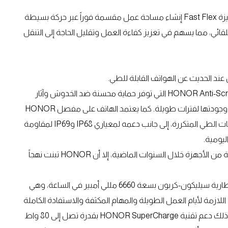
ولا تقتصر مزايا الإنتاجية على الشاشة الكبيرة فحسب، إذ تتيح ميزة Fast Flex إنشاء مساحة عمل مقسمة فوراً عبر حركة بسيطة
ائي، مما يسهم في تعزيز كفاءة العمل وتقليل الحاجة إلى التنقل
 عند الحديث عن الهواتف القابلة للطي.
ولمعالجة ذلك، زُوّد الجهاز بشاشة HONOR Anti-Scratch NanoCrystal Shield التي توفر حماية محسنة ضد الخدوش وآثار
الاستخدام اليومي، بما يساعد على الحفاظ على مظهرها الأنيق وجودتها لفترات طويلة. كما يعتمد الهاتف على مفصل HONOR
Super Steel Hinge المصمم لتحمل الاستخدام المكثف وعمليات الطي المتكررة، إلى جانب دعمه لمعياري IP68 وIP69 لمقاومة
ليومية.
كما شكّل عمر البطارية أحد أبرز التحديات التي واجهت هذه الفئة من الأجهزة خلال السنوات الماضية، إلا أن HONOR تبنت نهجاً
فعلى الرغم من تصميمه النحيف، يضم HONOR Magic V6 بطارية سيليكون-كربون بسعة 6660 مللي أمبير في الساعة، وهي
للازمة لأيام العمل الطويلة والمهام المكثفة والاستفادة الكاملة
من الشاشة الكبيرة دون القلق بشأن استهلاك الطاقة. ويعزز ذلك دعم تقنية HONOR SuperCharge بقدرة تصل إلى 80 واط