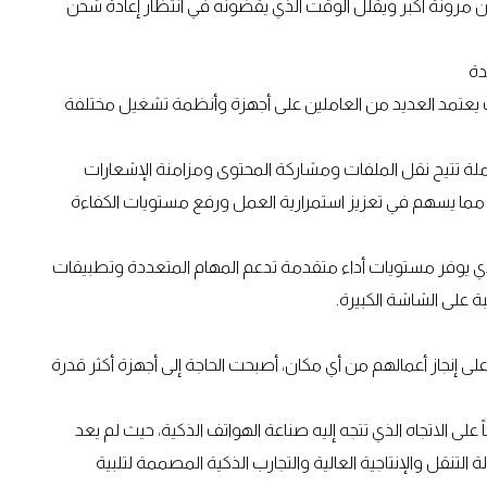
المستخدمين مرونة أكبر ويقلل الوقت الذي يقضونه في انتظار إعادة شحن
دة
ث يعتمد العديد من العاملين على أجهزة وأنظمة تشغيل مختلفة
تجربة اتصال متكاملة تتيح نقل الملفات ومشاركة المحتوى ومزامنة الإشعارات
لتعاون بسلاسة بين أجهزة iPhone وMac وApple Watch، مما يسهم في تعزيز استمرارية العمل ورفع مستويات الكفاءة
عمل الجهاز بمعالج Snapdragon® 8 Elite Platform الذي يوفر مستويات أداء متقدمة تدعم المهام المتعددة وتطبيقات
ة على الشاشة الكبيرة.
ى إنجاز أعمالهم من أي مكان، أصبحت الحاجة إلى أجهزة أكثر قدرة
دم هاتف HONOR Magic V6 مثالاً واضحاً على الاتجاه الذي تتجه إليه صناعة الهواتف الذكية، حيث لم يعد
لتنقل والإنتاجية العالية والتجارب الذكية المصممة لتلبية