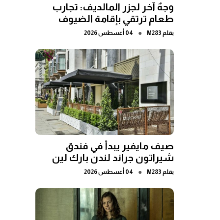
وجهٌ آخر لجزر المالديف: تجارب
طعام ترتقي بإقامة الضيوف
●
بقلم
M283
04 أغسطس 2026
صيف مايفير يبدأ في فندق
شيراتون جراند لندن بارك لين
●
بقلم
M283
04 أغسطس 2026