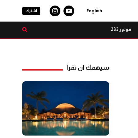
English
اشترك
موتور 283
سيهمك ان تقرأ