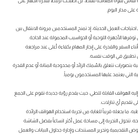
اجية تقاس بقوة المعالجة فقط، بل أصبحت ترتبط بقدرة الجهاز على
على مدار اليوم.
ي احتياجات العمل الحديثة، إذ تمنح المستخدمين مرونة الانتقال بين
وفرها الأجهزة اللوحية أو الحواسيب المحمولة عند الحاجة.
اء السفر والقدرة على إنجاز المهام بكفاءة أعلى عند مراجعة
من تطبيق في الوقت نفسه.
 بتصورات تتعلق بالسُمك الزائد أو محدودية المتانة أو عدم القدرة
 التي يعتمد عليها المستخدمون يومياً.
طور الذي وصلت إليه الهواتف القابلة للطي، حيث يقدم رؤية جديدة تقوم على الجمع
ى تقديم أي تنازلات.
219 جراماً فقط وسُمك يبلغ 8.75 ملم عند طيه، ما يجعله قريباً للغاية من تجربة استخدام الهواتف الرائدة
ه، تتحول التجربة إلى مساحة عمل أكثر اتساعاً بفضل الشاشة
 لمراجعة العروض التقديمية وتحرير المستندات وإدارة جداول البيانات والعمل