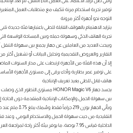
وفي ظل تزايد الاعتماد على العمل أثناء التنقل، لم تعد الإنت
توفير تجربة استخدام مرنة تتكيف مع متطلبات العمل المتغيرة 
التوجه نحو أجهزة أكثر مرونة
يتزايد الاهتمام بالهواتف القابلة للطي باعتبارها فئة جديدة تلب
تجربة الهاتف الذكي وسهولة حمله وبين المساحة الواسعة التي ت
ويبحث العديد من العاملين عن جهاز يجمع بين سهولة التنقل أثن
التقارير والعروض التقديمية وتحليل البيانات أو تشغيل أكثر 
إلا أن هذه الفئة من الأجهزة ارتبطت على مدار السنوات الماضية
على توفير عمر بطارية وأداء يرقى إلى مستوى الأجهزة الأساسية
هاتف قابل للطي يعيد تعريف الإنتاجية
يجسد جهاز HONOR Magic V6 مستوى الت
بين سهولة الحمل والإمكانات الإنتاجية المتقدمة دون الحاجة إل
ويأتي الجهاز بوزن 
التقليدية من حيث سهولة الحمل والاستخدام اليومي. وعند فتح
الداخلية قياس 7.95 بوصة، ما يوفر بيئة أكثر راحة