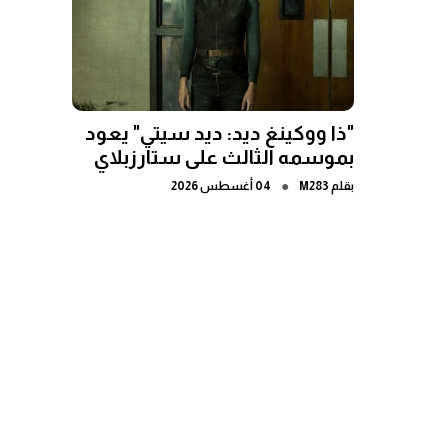
"ذا ووكينغ ديد: ديد سيتي" يعود
بموسمه الثالث على ستارزبلاي
●
بقلم
M283
04 أغسطس 2026