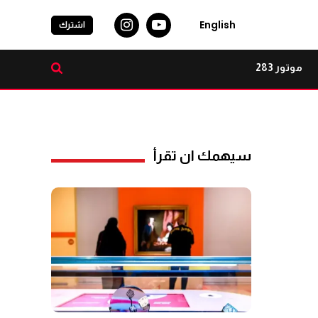
English
اشترك
موتور 283
سيهمك ان تقرأ