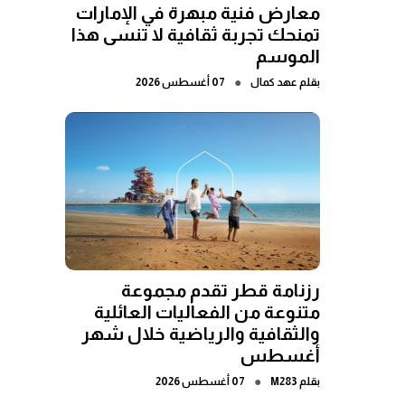
معارض فنية مبهرة في الإمارات
تمنحك تجربة ثقافية لا تنسى هذا
الموسم
●
بقلم
عهد كمال
07 أغسطس 2026
رزنامة قطر تقدم مجموعة
متنوعة من الفعاليات العائلية
والثقافية والرياضية خلال شهر
أغسطس
●
بقلم
M283
07 أغسطس 2026