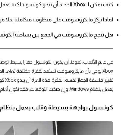
كيف يمكن لـ Xbox الجديد أن يبدو كونسولا لكنه يعمل ككمبيوتر؟
لماذا تركز مايكروسوفت على منظومة متكاملة بدلا
هل تنجح مايكروسوفت في الجمع بين بساطة الكونسو
في عالم الألعاب، تعودنا أن يكون الكونسول جهازا بسيطا توصلّه ب
Xbox يوحي بأن مايكروسوفت تستعد لقفزة مختلفة تماما. 
تغيير
يعمل بنظام Windows. وإن صحّت التوقعات، فقد نكون أمام تجربة تعيد تعريف معنى الكونسول بحلول 2027.
كونسول بواجهة بسيطة وقلب يعمل بنظام Windows