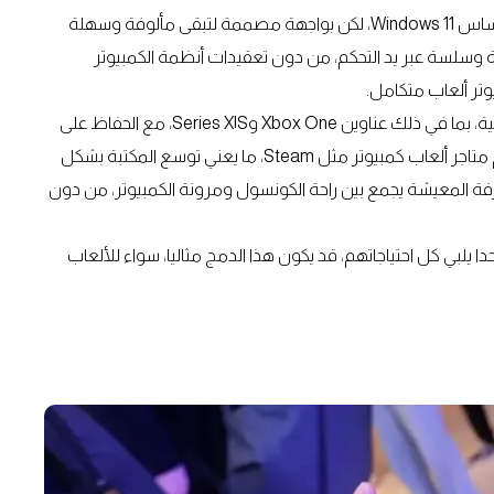
التسريبات تشير إلى أن الجيل القادم من Xbox قد يعتمد على أساس Windows 11، لكن بواجهة مصممة لتبقى مألوفة وسهلة
 وسلسة عبر يد التحكم، من دون تعقيدات أنظمة الكمبيوتر
يوتر ألعاب متكامل.
هذا التوجه قد يفتح الباب أمام تشغيل مكتبة ألعاب Xbox الحالية، بما في ذلك عناوين Xbox One وSeries X|S، مع الحفاظ على
التوافق الخلفي. الأهم من ذلك، أن هناك حديثا عن إمكانية دعم متاجر ألعاب كمبيوتر مثل Steam، ما يعني توسع المكتبة بشكل
فة المعيشة يجمع بين راحة الكونسول ومرونة الكمبيوتر، من دون
ا يلبي كل احتياجاتهم، قد يكون هذا الدمج مثاليا، سواء للألعاب