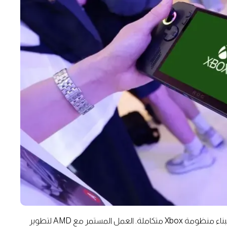
مايكروسوفت لا تبدو مهتمة بإطلاق جهاز جديد فحسب، بل ببناء منظومة Xbox متكاملة. العمل المستمر مع AMD لتطوير