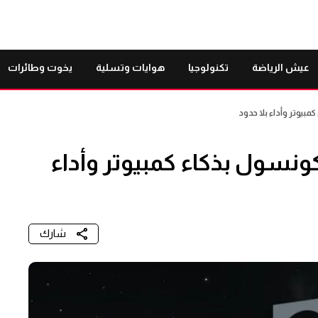
عيش الرياضة
تكنولوجيا
هوايات وتسلية
يخوت وطائرات
عبين: كونسول بذكاء كمبيوتر وأداء
شارك