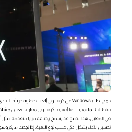
دمج نظام Windows في كونسول ألعاب خطوة جريئ
نقاط لطالما تميزت بها أجهزة الكونسول مقارنة ببعض مشاكل ا
في المقابل، هذا الدمج قد يسمح بإضافة مزايا متقدمة، مثل أ
تحسين الأداء بشكل ذكي حسب نوع اللعبة. إذا نجحت مايكروسوف