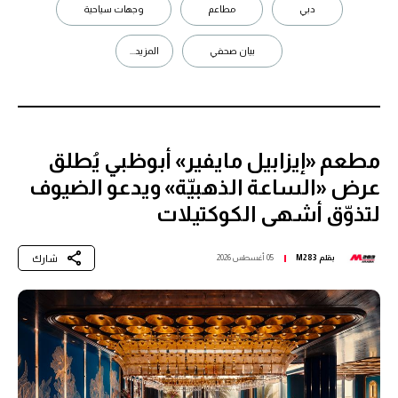
دبي
مطاعم
وجهات سياحية
بيان صحفي
المزيد...
مطعم «إيزابيل مايفير» أبوظبي يُطلق
عرض «الساعة الذهبيّة» ويدعو الضيوف
لتذوّق أشهى الكوكتيلات
شارك
بقلم
M283
05 أغسطس 2026