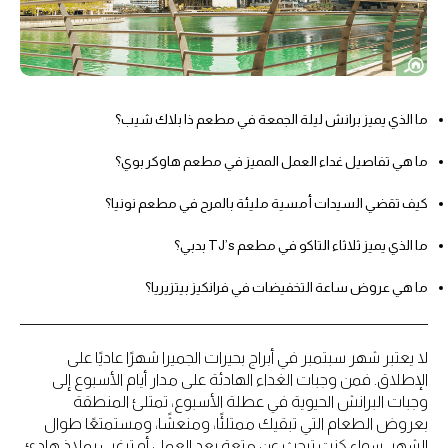
ما الذي يميز برانش ليلة الجمعة في مطعم ذا بلاك شيب؟
ما هي تفاصيل غداء العمل المميز في مطعم هاوكر بوي؟
كيف تقضي السيدات أمسية مليئة بالمرح في مطعم نونيا؟
ما الذي يميز ثلاثاء التاكو في مطعم TJ’s بدبي؟
ما هي عروض ساعة التخفيضات في فرانكيز بيتزيريا؟
لا يعتبر شهر سبتمبر في أبراج بحيرات الجميرا شهرًا عاديًا على
الإطلاق. فمن وجبات الغداء الهادئة على مدار أيام الأسبوع إلى
وجبات البرانش الحيوية في عطلة الأسبوع، تمتلئ المنطقة
بعروض الطعام التي تبقيك ممتلئًا، ومنعشًا، ومستمتعًا طوال
الشهر. سواء كنت تبحث عن متعة بعد العمل أو ترغب بملاذ هادئ