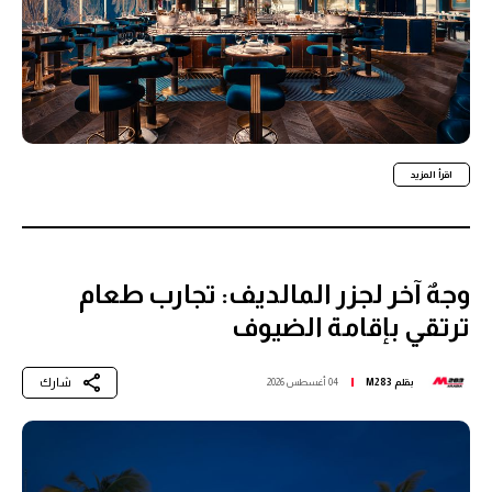
اقرأ المزيد
وجهٌ آخر لجزر المالديف: تجارب طعام
ترتقي بإقامة الضيوف
شارك
بقلم
M283
04 أغسطس 2026