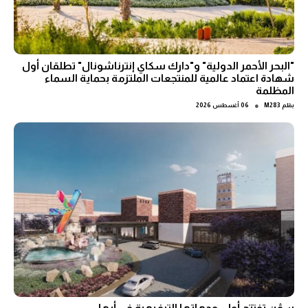
"البحر الأحمر الدولية" و"دارك سكاي إنترناشونال" تطلقان أول
شهادة اعتماد عالمية للمنتجعات الملتزمة بحماية السماء
المظلمة
●
بقلم
M283
06 أغسطس 2026
سڤن تفتتح أولى وجهاتها الترفيهية في أبها