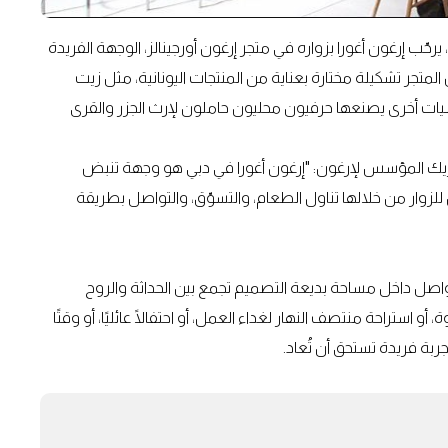
، يرحّب إرغون أغورا بزواره في متجر إرغون أورجينالز، الوجهة الفريدة
متجر تشكيلة مختارة بعناية من المنتجات اليونانية، مثل زيت
ساسيات أخرى يصنعها حرفيون محليون حاملون لإرث الجزر والقرى
شريك المؤسس لإرغون: "إرغون أغورا في دبي هو وجهة تنبض
للزوار من خلالها تناول الطعام، والتسوّق، والتواصل بطريقة
لتواصل داخل مساحة بديعة التصميم تجمع بين الحداثة والروح
و استراحة منتصف النهار لغداء العمل، أو احتفالًا عائليًا، أو وقتًا
ربة فريدة تستحق أن تُعاد.