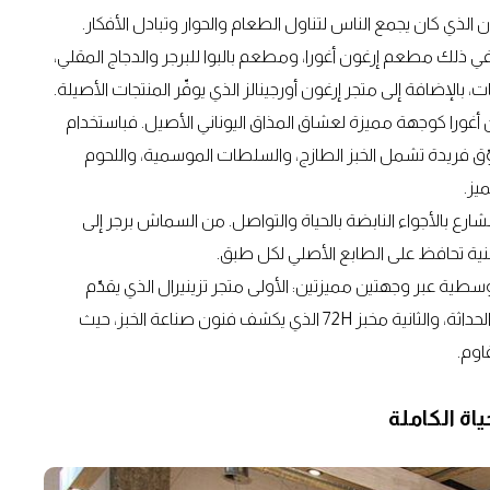
كان الذي كان يجمع الناس لتناول الطعام والحوار وتبادل الأفكار.
ا في ذلك مطعم إرغون أغورا، ومطعم بالبوا للبرجر والدجاج المقلي،
أغورا كوجهة مميزة لعشاق المذاق اليوناني الأصيل. فباستخدام
وّق فريدة تشمل الخبز الطازج، والسلطات الموسمية، واللحوم
يز.
شارع بالأجواء النابضة بالحياة والتواصل. من السماش برجر إلى
غنية تحافظ على الطابع الأصلي لكل طبق.
سطية عبر وجهتين مميزتين: الأولى متجر تزينيرال الذي يقدّم
أصناف الحلويات اليونانية التقليدية بأسلوب يمزج بين الأصالة والحداثة، والثانية مخبز 72H الذي يكشف فنون صناعة الخبز، حيث
اوم.
اة الكاملة