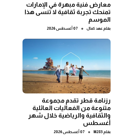
معارض فنية مبهرة في الإمارات
تمنحك تجربة ثقافية لا تنسى هذا
الموسم
●
بقلم
عهد كمال
07 أغسطس 2026
رزنامة قطر تقدم مجموعة
متنوعة من الفعاليات العائلية
والثقافية والرياضية خلال شهر
أغسطس
●
بقلم
M283
07 أغسطس 2026