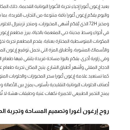
يعيد إرغون أغورا إحياء تجربة الأغورا اليونانية القديمة، ذلك الم
واليوم يقدّم إرغون أغورا باقة متنوعة من التجارب الفريدة، بم
ومخبز 72H الذي يُقدّم أشهى المخبوزات، ومتجر تزينيرال للحلويات، بالإضافة إلى متجر إرغون أورجينالز الذي يوفّر المنتجات الأصيلة.
في أجواء وسط مدينة دبي المفعمة بالحياة، يبرز مطعم إرغون 
المكونات المتوسطية المختارة بعناية، يقدم المطعم تجربة تذ
والأسماك المشوية، وأطباق المزة التي تحمل توقيع إرغون المم
وفي زاوية أخرى، يقدّم بالبوا مساحة فريدة يلتقي فيها طعام ال
الدجاج المقلي وأشهر أطباق الشارع، يتيح المكان تجربة طعام 
كما تستعيد علامة إرغون أغورا سحر المخبوزات والحلويات المتو
يمنح التخمر الطبيعي للخميرة نكهات غنية وطبقات هشة لا تُق
روح إرغون أغورا وتصميم المساحة وتجربة الحي