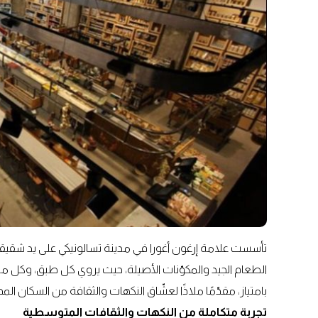
تأسست علامة إرغون أغورا في مدينة تسالونيكي على يد شقيقين 
الطعام الجيد والمكوّنات الأصيلة، حيث يروي كل طبق، وكل من
بامتياز، مقدّمًا ملاذًا لعشّاق النكهات والثقافة من السكان ا
تجربة متكاملة من النكهات والثقافات المتوسطية