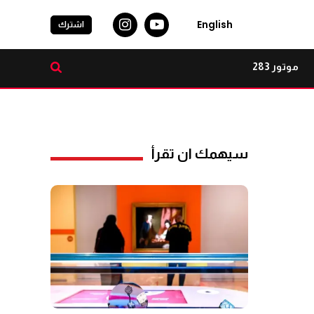
English
اشترك
موتور 283
سيهمك ان تقرأ