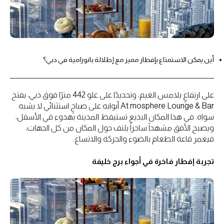
أين يمكن الاستمتاع بإفطار مميز مع إطلالة بانورامية في دبي؟
على ارتفاعٍ يلامس الغيم، وتحديدًا على علو 442 مترًا فوق دبي، يفتح
At.mosphere Lounge & Bar أبوابه على صباحٍ استثنائي لا يشبه
سواه. في هذا المكان البديع تستيقظ المدينة بهدوء في الأسفل،
ويصبح الأفق مشهداً ساحراً يلتف حول المكان من كل الجهات،
فيغمر قاعة الطعام بالضوء والحركة والاتساع.
تجربة إفطار فاخرة في أجواء برج خليفة