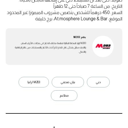
التاريخ: من الساعة 7 صباحاً حتى 12 ظهراً
السعر: 450 درهماً للشخص يتضمن مشروب الميموزا غير المحدود
الموقع: At.mosphere Lounge & Bar، برج خليفة
بقلم
M283
M283 ارابيا، المنصة المثالية لمتابعة مختلف الاخبار في مجالات الأزياء، السفر،
واللايف ستايل بشكل عام. تقدم لكم أحدث الأخبار والمستجدات من عالم الرفاهية
والجمال.
دبي
بيان صحفي
M283 ارابيا
مطاعم