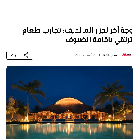
وجهٌ آخر لجزر المالديف: تجارب طعام
ترتقي بإقامة الضيوف
شارك
بقلم
M283
04 أغسطس 2026