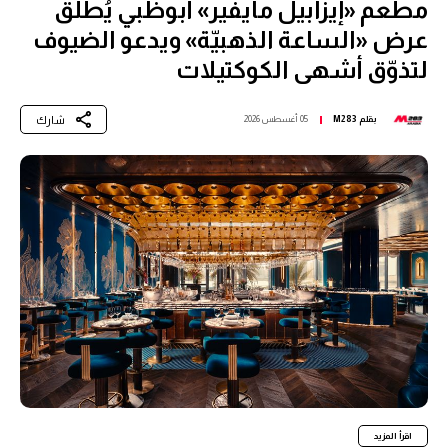
مطعم «إيزابيل مايفير» أبوظبي يُطلق
عرض «الساعة الذهبيّة» ويدعو الضيوف
لتذوّق أشهى الكوكتيلات
شارك
بقلم
M283
05 أغسطس 2026
اقرأ المزيد