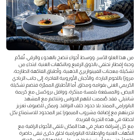
من هذا العلو الآسر، ووسط أجواء تنضح بالهدوء والرقي، تُقدَّم
وجبة إفطار تحتفي بالذوق الرفيع وبالنكهات الغنية. ابتداء من
تشكيلة معجنات الفيينوازيري الذهبية، وأطباق الفاكهة الطازجة،
مرورًا باللحوم الباردة، والأجبان الأوروبية الفاخرة، إلى جانب الزبادي
الكريمي الغني بقوامه ومذاق. أما الأطباق المميّزة فتضم تشكيلة
البيض، والمسقعة بلمسة مبتكرة، ووافل بروكسل مع كريمة
شانتيلي، فقد صُممت لتلهم الحواس وتتناغم مع المشهد
البانورامي الممتد بلا حدود خلف النوافذ. ويمكن للضيوف تعزيز
تجربتهم مع إضافة مشروب الميموزا غير المحدود للاستمتاع بكل
لحظة في هذه التجربة الفريدة.
مع كل إشراقة صباح في هذا المكان تلتقي الأجواء الراقية مع
النكهات الغنية والإطلالة البانورامية لخلق ذكرى تبقى حاضرة
طويلًا، حتى بعد أن تستيقظ دبي على إيقاعها النابض بالحياة.