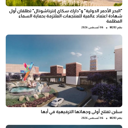
"البحر الأحمر الدولية" و"دارك سكاي إنترناشونال" تطلقان أول
شهادة اعتماد عالمية للمنتجعات الملتزمة بحماية السماء
المظلمة
●
بقلم
M283
06 أغسطس 2026
سڤن تفتتح أولى وجهاتها الترفيهية في أبها
●
بقلم
M283
06 أغسطس 2026