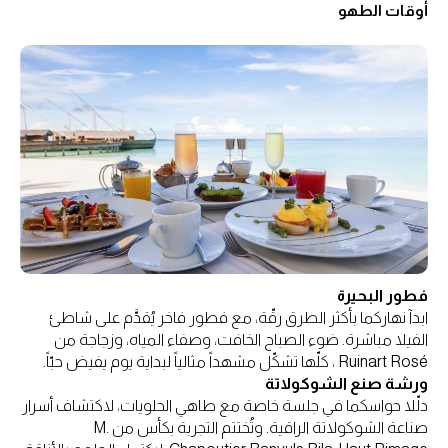
أوقات الطهو
فطور البحيرة
ابدآ نهاركما بأكثر الطرق رقّة، مع فطور فاخر يُقدَّم على شاطئ
الفيلا مباشرة. ضوء الصباح الخافت، وصفاء المياه، وزجاجة من
Ruinart Rosé ، كلّها تشكّل مشهداً مثالياً لبداية يوم يفيض حبّاً.
ورشة صنع الشوكولاتة
دلّلا حواسكما في جلسة خاصة مع طاهي الحلويات، لاكتشاف أسرار
صناعة الشوكولاتة الراقية. وتُختتم التجربة بكأس من M.