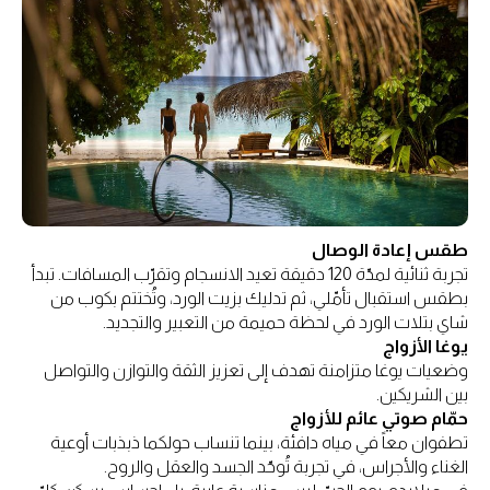
طقس إعادة الوصال
تجربة ثنائية لمدّة 120 دقيقة تعيد الانسجام وتقرّب المسافات. تبدأ
بطقس استقبال تأمّلي، ثم تدليك بزيت الورد، وتُختتم بكوب من
شاي بتلات الورد في لحظة حميمة من التعبير والتجديد.
يوغا الأزواج
وضعيات يوغا متزامنة تهدف إلى تعزيز الثقة والتوازن والتواصل
بين الشريكين.
حمّام صوتي عائم للأزواج
تطفوان معاً في مياه دافئة، بينما تنساب حولكما ذبذبات أوعية
الغناء والأجراس، في تجربة تُوحّد الجسد والعقل والروح.