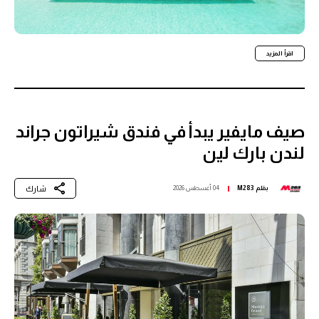
اقرأ المزيد
صيف مايفير يبدأ في فندق شيراتون جراند
لندن بارك لين
شارك
بقلم
M283
04 أغسطس 2026