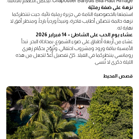
Chapoutier Banyuls Bila-Haut Rimage، ليكتمل الطعم بالأناقة.
نزهة على ضفة رمليّة
استمتعا بالخصوصية التامة في جزيرة رملية نائية، حيث تنتظركما
نزهة حالمة تتضمّن أطايب فاخرة، ونبيذاً وردياً بارداً، ومنظر أفق لا
نهاية له.
عشاء يوم الحب على الشاطئ – 14 فبراير 2026
عشاء من أربعة أطباق على ضوء الشموع، بمحاذاة البحر. تبدأ
الأمسية بباقة ورود ومشروب احتفالي، وتُتوّج بحمّام زهري
رومانسي ينتظركما في الفيلا. كلّ تفصيل أُعدّ لتجعل من هذه
الليلة ذكرى لا تُنسى.
قصص المحيط