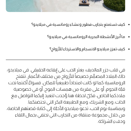
كيف تستمتع بتجارب فطور وعشاء رومانسية في ميلايدو؟
ما أبرز الأنشطة البحرية الرومانسية في ميلايدو؟
كيف تعزز ميلايدو الانسجام والاسترخاء للأزواج؟
في قلب جزر المالديف، يعثر الحب على إيقاعه الحقيقي. في ميلايدو،
ذاك الملاذ المصمَّم خصيصاً للأزواج من مختلف الأعمار، تتفتح
الرومانسية كما لو كانت امتداداً طبيعياً للمكان. فسواءٌ أكنتما تحت
قبّة النجوم، أو على مقربة من همسات الموج، أو في خصوصية
ملاذكما الخاص، فكلّ لحظة هنا وُجدت لتعيد إليكما التواصل مع
الذات، ومع الشريك، ومع الطبيعة البكر التي تحتضنكما.
وبمناسبة يوم الحب، تدعو ميلايدو الأحبّة إلى كتابة قصتهم الخاصة،
من خلال مجموعة منتقاة من التجارب التي تحتفي بجمال اللقاء
ودفء الشراكة.