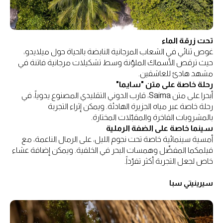
تحت زرقة الماء
غوص ثنائي في الشعاب المرجانية النابضة بالحياة حول ميلايدو،
حيث ترقص الأسماك الملوّنة وسط تشكيلات مرجانية فاتنة في
مشهد هادئ للعاشقين.
رحلة خاصة على متن "سايما"
أبحرا على متن Saima، قارب الدوني التقليدي المصنوع يدوياً، في
رحلة خاصة عبر مياه الجزيرة الهادئة. ويمكن إثراء التجربة
بالمشروبات الفاخرة والمقبّلات المختارة.
سينما خاصة على الضفة الرملية
أمسية سينمائية خاصة تحت نجوم الليل، على الرمال الناعمة، مع
فيلمكما المفضّل وهمسات البحر في الخلفية. ويمكن إضافة عشاء
خاص لجعل التجربة أكثر تفرّداً.
سيرينيتي سبا