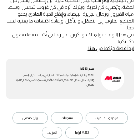
في ميلايدو، يوم الحبّ ليس مناسبة عابرة، بل إحساس يسكن كلّ
لحظة، ويُضيء كلّ تجربة، ويترك أثره في كلّ غروب شمس. وسط
مياه الفيروز، ورمال الجزيرة البيضاء، وإيقاع الحياة الهادئ، يدعو
المنتجع القلوب إلى التمهّل، والتأمّل، وإعادة اكتشاف ما يعنيه الحب
حقاً.
في هذا اليوم، دعوا ميلايدو تكون الجزيرة التي تُكتب فيها فصول
حكايتكما.
ابدآ قصة حبّكما من هنا.
بقلم
M283
M283 ارابيا، المنصة المثالية لمتابعة مختلف الاخبار في مجالات الأزياء، السفر،
واللايف ستايل بشكل عام. تقدم لكم أحدث الأخبار والمستجدات من عالم الرفاهية
والجمال.
ميلايدو المالديف
منتجعات
بيان صحفي
M283 ارابيا
المزيد...