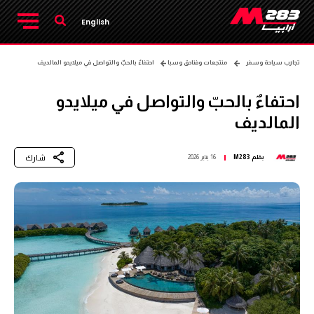
English
تجارب سياحة وسفر
منتجعات وفنادق وسبا
احتفاءٌ بالحبّ والتواصل في ميلايدو المالديف
احتفاءٌ بالحبّ والتواصل في ميلايدو
المالديف
شارك
بقلم
M283
16 يناير 2026