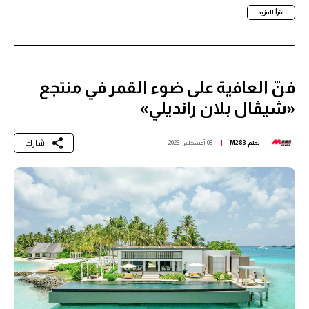
اقرأ المزيد
فنّ العافية على ضوء القمر في منتجع
«شيڤال بلان رانديلي»
شارك
بقلم
M283
05 أغسطس 2026