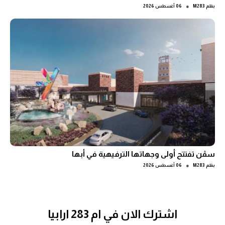
●
بقلم
M283
06 أغسطس 2026
سڤن تفتتح أولى وجهاتها الترفيهية في أبها
●
بقلم
M283
06 أغسطس 2026
اشترك الان في ام 283 ارابيا