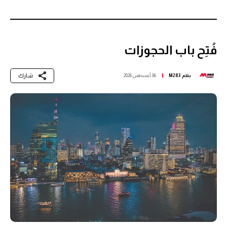
فُتِح باب الحجوزات
شارك
بقلم
M283
06 أغسطس 2026