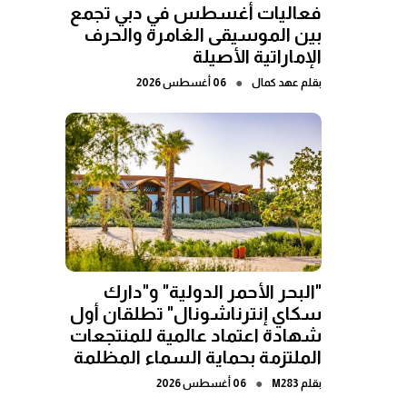
فعاليات أغسطس في دبي تجمع
بين الموسيقى الغامرة والحرف
الإماراتية الأصيلة
●
بقلم
عهد كمال
06 أغسطس 2026
"البحر الأحمر الدولية" و"دارك
سكاي إنترناشونال" تطلقان أول
شهادة اعتماد عالمية للمنتجعات
الملتزمة بحماية السماء المظلمة
●
بقلم
M283
06 أغسطس 2026