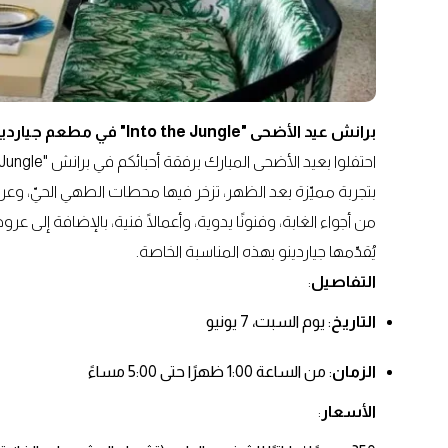
برانش عيد الأضحى "Into the Jungle" في مطعم جياردينو
بتجربة مميّزة بعد الظهر، تزخر فيها محطات الطهي الحيّ،
من أجواء الغابة، وفنونًا يدوية، وأعمالًا فنية، بالإضافة إلى 
يُقدّمها جياردينو بهذه المناسبة الخاصة.
التفاصيل
:
التاريخ
: يوم السبت، 7 يونيو
الزمان
: من الساعة 1:00 ظهرًا حتى 5:00 مساءً
الأسعار
: