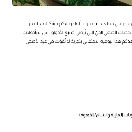
ء فاخر في مطعم جياردينو. دلّلوا حواسكم بتشكيلة غنيّة من
ا بمحطات الطهي الحيّ التي تُرضي جميع الأذواق. من المأكولات
دكم هذا البوفيه الاحتفالي بتجربة لا تُفوّت في عيد الأضحى.