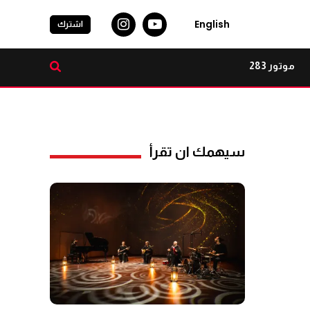
English
اشترك
موتور 283
سيهمك ان تقرأ