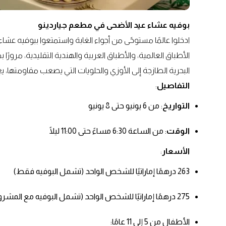
بوفيه عشاء عيد الأضحى في مطعم جياردينو
ادخلوا عالمًا مستوحًى من أجواء الغابة واستمتعوا ببوفيه عشا
الأطباق العالمية، والأطباق العربية والهندية التقليدية، مرورً
البحرية الطازجة إلى الأوزي والحلويات التي يصعب مقاومتها، يعِ
التفاصيل
:
التواريخ
: من 6 يونيو حتى 8 يونيو
الوقت
: من الساعة 6:30 مساءً حتى 11:00 ليلًا
الأسعار
:
263 درهمًا إماراتيًا للشخص الواحد (تشمل البوفيه فقط)
275 درهمًا إماراتيًا للشخص الواحد (تشمل البوفيه مع المشروبات الغازية والشاي/القهوة)
الأطفال من 5 إلى 11 عامًا: