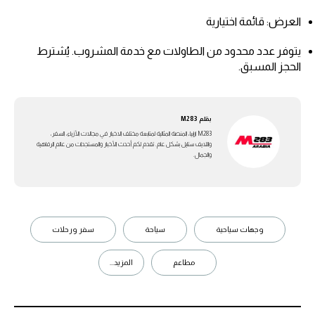
العرض: قائمة اختيارية
يتوفر عدد محدود من الطاولات مع خدمة المشروب. يُشترط
الحجز المسبق.
بقلم
M283
M283 ارابيا، المنصة المثالية لمتابعة مختلف الاخبار في مجالات الأزياء، السفر،
واللايف ستايل بشكل عام. تقدم لكم أحدث الأخبار والمستجدات من عالم الرفاهية
والجمال.
وجهات سياحية
سياحة
سفر ورحلات
مطاعم
المزيد...