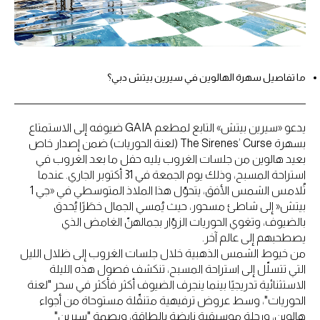
ما تفاصيل سهرة الهالوين في سيرين بيتش دبي؟
يدعو «سيرين بيتش» التابع لمطعم GAIA ضيوفه إلى الاستمتاع
بسهرة The Sirenes’ Curse (لعنة الحوريات) ضمن إصدار خاص
بعيد هالوين من جلسات الغروب يليه حفل ما بعد الغروب في
استراحة المسبح، وذلك يوم الجمعة في 31 أكتوبر الجاري. عندما
تُلامس الشمس الأفق، يتحوّل هذا الملاذ المتوسطي في «جي 1
بيتش« إلى شاطئ مسحور، حيث يُمسي الجمال خطَرًا يُحدق
بالضيوف، وتغوي الحوريات الزوّار بجمالهنّ الغامض الذي
يصطحبهم إلى عالم آخر.
من خيوط الشمس الذهبية خلال جلسات الغروب إلى ظلال الليل
التي تتسلّل إلى استراحة المسبح، تنكشف فصول هذه الليلة
الاستثنائية تدريجيًا بينما ينجرف الضيوف أكثر فأكثر في سحر "لعنة
الحوريات"، وسط عروض ترفيهية متنقّلة مستوحاة من أجواء
هالوين، ورحلة موسيقية نابضة بالطاقة، وبصمة "سيرين"