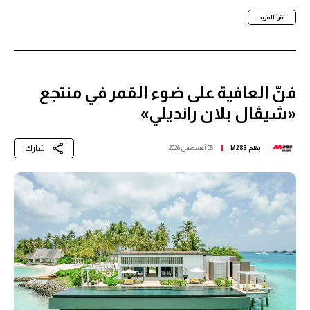
اقرأ المزيد
فنّ العافية على ضوء القمر في منتجع
«شيڤال بلان رانديلي»
شارك
بقلم
M283
05 أغسطس 2026