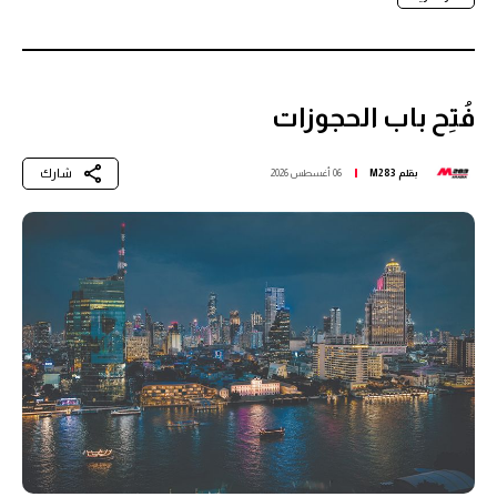
فُتِح باب الحجوزات
شارك
بقلم
M283
06 أغسطس 2026