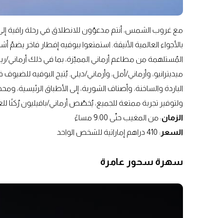
مع غروب الشمس، أنتم مدعوّون للانطلاق في رحلة راقية إلى عا
بالأجواء العالمية الأنيقة. استمتعوا ببوفيه إفطار فاخر يضمّ أ
المُستلهمة من مطاعم أرماني المميّزة، بما في ذلك أرماني/ري
ميديترانيو، وأرماني/أمل، وأرماني/ديلي. يُتيح البوفيه للضيوف
الباردة والساخنة، وأصناف الشوربة، إلى الأطباق الرئيسية، ومحط
ولتوفير تجربة ممتعة للجميع، يُخصّص أرماني/بافيليون رُكنًا لل
الزمان
: من المغيب حتّى 9:00 مساءً
السعر
: 410 دراهم إماراتية للشخص الواحد
سهرة سحور عامرة