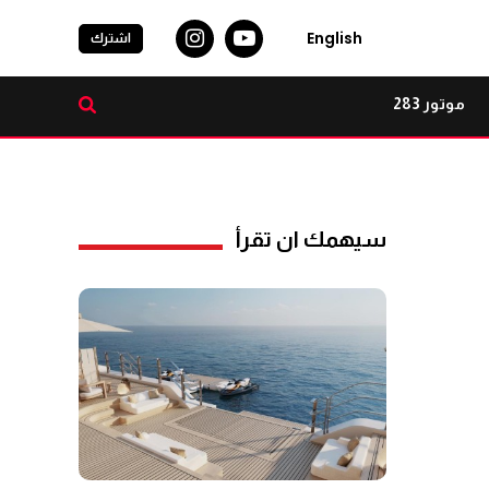
English
اشترك
موتور 283
سيهمك ان تقرأ