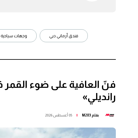
فندق أرماني دبي
وجهات سياحية
فنّ العافية على ضوء القمر 
رانديلي»
بقلم
M283
05 أغسطس 2026