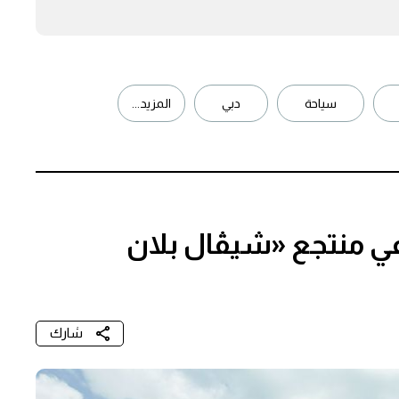
سياحة
دبي
المزيد...
في منتجع «شيڤال بلان
شارك