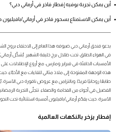
أين يمكن تجربة بوفيه إفطار فاخر في أرماني دبي؟
أين يمكن الاستمتاع بسحور فاخر في أرماني/بافيليون د
يدعو فندق أرماني دبي ضيوفه هذا العام إلى الاحتفاء بروح ال
في الهواء الطلق، تحت ظلال برج خليفة الشهير. يُشكّل أرماني/با
الأمسيات الدافئة في فبراير ومارس، مع أروع الإطلالات على ناف
هذه الوجهة المفتوحة إلى ملاذ مثالي للقاءات مع الأحبّاء، ح
طابعًا روحانيًا فريدًا. وبالتزامن مع عروض نافورة دبي الآسرة، ي
الفضيل في أجواء من الفخامة والصفاء. تتجلّى التجربة الرمضا
الآسرة، حيث يقدّم أرماني/بافيليون أمسية استثنائية تحت النج
إفطار يزخر بالنكهات العالمية