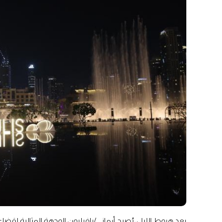
بعد هبوط الليل، يُصبح أرماني/بافيليون الوجهة المثالية لقضاء