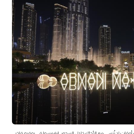
 أوقات لا تُنسى مع الأحبّاء خلال السحور. انغمسوا في بوفيه فاخر