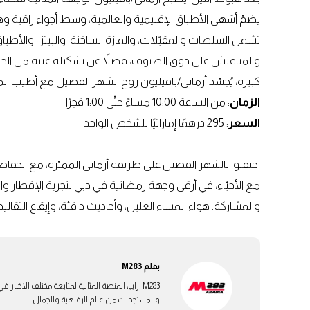
يضمّ أشهى الأطباق الإقليمية والعالمية، وسط أجواء راقية وها
تشمل السلطات والمقبّلات، والمازة الساخنة، والبيتزا، والأطبا
والمناقيش على ذوق الضيوف، فضلاً عن تشكيلة غنية من الحلو
كبيرة، يُجسّد أرماني/بافيليون روح الشهر الفضيل مع أطيب المأ
الزمان
: من الساعة 10:00 مساءً حتّى 1:00 فجرًا
السعر
: 295 درهمًا إماراتيًا للشخص الواحد
احتفلوا بالشهر الفضيل على طريقة أرماني المميّزة، مع الحفا
مع الأحبّاء، في أرقى وجهة رمضانية في دبي لتجربة الإفطار وال
والمشاركة. هواء المساء العليل، وأحاديث دافئة، وإيقاع التقالي
بقلم
M283
M283 ارابيا، المنصة المثالية لمتابعة مختلف الاخ
والمستجدات من عالم الرفاهية والجمال.