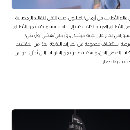
لم الأطايب في أرماني/بافيليون، حيث تلتقي التقاليد الرمضانية
شهى الأطباق العربية الكلاسيكية إلى جانب بتقة متنوّعة من الأطباق
ستورانتي الحائز على نجمة ميشلان، وأرماني/هاشي، وأرماني/
 فرصة استكشاف مجموعة من الخيارات اللذيذة، بدءًا من المقبّلات
ّات الطهي الحيّ، وتشكيلة فاخرة من الحلويات التي تُدلّل الحواس.
عائلات وللصغار.