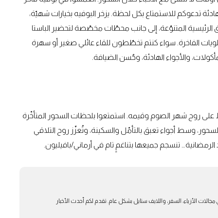
دئة تدعوكم للاستمتاع بكل لحظة. يزخر البوفيه بخيارات شهيّة،
ق الرئيسية المتنوّعة، إلى جانب محطّات مخصّصة لتحضير الباستا
يات الفاخرة. سواء كنتم تخطّطون للقاء عائلي صغير أو سهرة
كولات، والأجواء الهادئة، وحُسن الضيافة.
ظ على روح شهر الصوم وقيمه. استمتعوا بلحظات السحور المتأخّرة
سحور، وسط أجواء تعبق بالتأمّل والسكينة، وتُعزّز روح التلاقي
د الرمضانية… تنسجم جميعها بتناغمٍ تام في أرماني/بافيليون.
بار في مجالات الأزياء، السفر، واللايف ستايل بشكل عام. تقدم لكم أحدث الأخبار