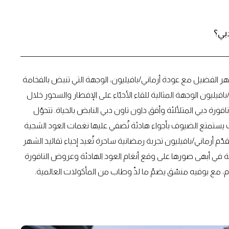
بي؟
شهر الفضيل مع عودة أرماني/بافيليون، الوجهة التي تنبض بالفخامة
فيليون الوجهة المثالية للقاء الأحبّاء على الإفطار والسحور خلال
ورة دبي المتلألئة وأفق داون تاون دبي النابض بالحياة. تتحوّل
يث يستمتع الضيوف بأجواء هادئة تُضفي عليها نغمات العود الشجية
ُقدّم أرماني/بافيليون تجربة رمضانية ساحرة تُعيد إحياء تقاليد الشهر
نية في أبهى صورها على وقع أنغام العود الهادئة وعروض النافورة
وم، مع بوفيه منسّق يضمّ ما لذّ وطاب من المأكولات العالمية.