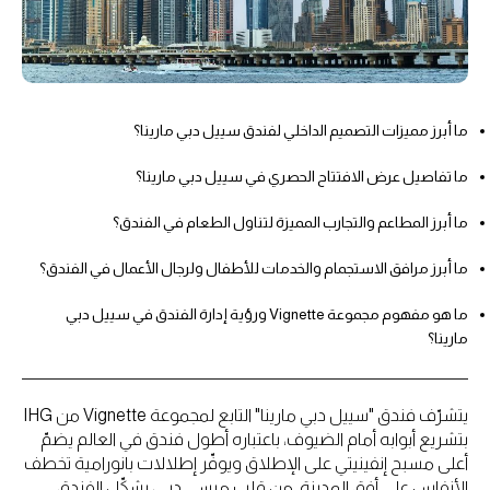
ما أبرز مميزات التصميم الداخلي لفندق سييل دبي مارينا؟
ما تفاصيل عرض الافتتاح الحصري في سييل دبي مارينا؟
ما أبرز المطاعم والتجارب المميزة لتناول الطعام في الفندق؟
ما أبرز مرافق الاستجمام والخدمات للأطفال ولرجال الأعمال في الفندق؟
ما هو مفهوم مجموعة Vignette ورؤية إدارة الفندق في سييل دبي
مارينا؟
يتشرّف فندق "سييل دبي مارينا" التابع لمجموعة Vignette من IHG
بتشريع أبوابه أمام الضيوف، باعتباره أطول فندق في العالم يضمّ
أعلى مسبح إنفينيتي على الإطلاق ويوفّر إطلالات بانورامية تخطف
الأنفاس على أفق المدينة. من قلب مرسى دبي، يشكّل الفندق