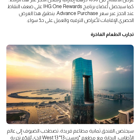
كما سيحصل أعضاء برنامج IHG One Rewards على ضعف النقاط
عند الحجز عبر سعر Advance Purchase. ينطبق هذا العرض
الحصري الإقامات لأغراض الترفيه والعمل على حدّ سواء.
تجارب الطعام الفاخرة
سيحتضن الفندق ثمانية مطاعم فريدة، تصطحب الضيوف إلى عالم
الأطايب. البداية مع مطعم "ويست 13" West 13 الذي يُقدّم تجربة