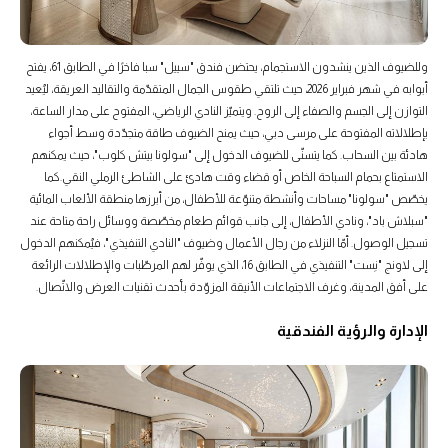
وللضيوف الذين ينشدون الاستجمام، يحتضن فندق "سييل" سبا فاخرًا في الطابق 61، يفتح
أبوابه في شهر فبراير 2026، حيث تلتقي طقوس الجمال المتقدّمة والتقاليد العريقة، ليُعيد
التوازن إلى الجسم والصفاء إلى الروح. ويتميّز النادي الرياضي، المفتوح على مدار الساعة،
بإطلالاته المفتوحة على مرسى دبي، حيث يمنح الضيوف طاقة متجدّدة وسط أجواء
هادئة بين السحاب. كما يتسنّى للضيوف الدخول إلى "سولونا بيتش كلوب"، حيث يمكنهم
الاستمتاع بحمام السباحة الخاص أو قضاء وقت هادئ على الشاطئ الرملي النقي.كما
يخصّص "سولونا" مساحات وأنشطة متنوّعة للأطفال، من أبرزها منطقة الألعاب المائية
"سبلاش باد"، ونادي الأطفال، إلى جانب قوائم طعام مخصّصة ووسائل راحة متاحة عند
تسجيل الوصول. أمّا النزلاء من رجال الأعمال وضيوف "النادي التنفيذي"، فيُمكنهم الدخول
إلى لاونج "نِست" التنفيذي في الطابق 16، الذي يوفّر لهم المرطّبات والإطلالات الرائعة
على أفق المدينة، وغرف الاجتماعات الأنيقة المزوّدة بأحدث تقنيات العرض والاتّصال.
الإدارة والرؤية الفندقية