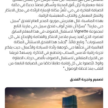
تحفة معمارية تُزيّن أفق المدينة وتُسطّر فصلًا جديدًا في حكاية
الضيافة الفاخرة في دبي، لتُعزّ مكانة الإمارة الرائدة في مجال الابتكار
والتميّز المعماري والتجارب المعيشية الراقية.
بهذه المناسبة، قال هاينريش موريو، المدير العام لفندق "سييل
دبي مارينا": "يسرّنا أن نفتح أبواب فندق سييل دبي مارينا، التابع
لمجموعة Vignette، لاستقبال الضيوف في هذا المعلم السابق
لعصره، الذي يُعيد رسم ملامح الابتكار والفخامة والإبداع على كل
المستويات". وتابع قائلًا: "يُجسّد هذا الفندق الاستثنائي المكانة
العالمية التي تحتلّها دبي كوجهة رائدة للسياحة والأعمال، حيث يقدّم
تجربة راقية تُلامس السحاب وتنطبع في الذاكرة. ويستعدّ فريقنا
من الخبراء المتفانين لاستقبال الضيوف بأقصى درجات الحفاوة
والودّ، ليُضفوا على كل إقامة طابعًا خاصًا من الضيافة النابعة من
القلب منذ لحظة الوصول."
تصميم وتجربة الفندق