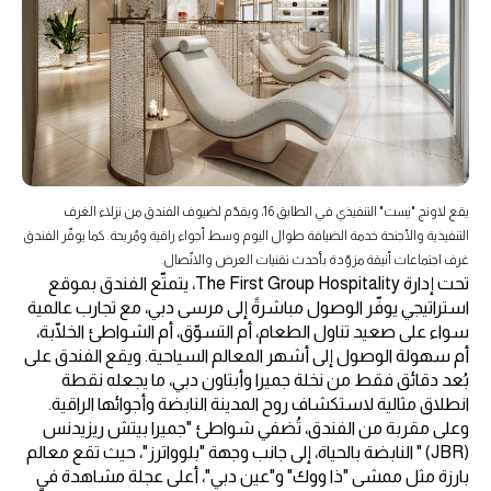
يقع لاونج "نِست" التنفيذي في الطابق 16، ويقدّم لضيوف الفندق من نزلاء الغرف
التنفيذية والأجنحة خدمة الضيافة طوال اليوم وسط أجواء راقية ومُريحة. كما يوفّر الفندق
غرف اجتماعات أنيقة مزوّدة بأحدث تقنيات العرض والاتّصال.
تحت إدارة The First Group Hospitality، يتمتّع الفندق بموقع
استراتيجي يوفّر الوصول مباشرةً إلى مرسى دبي، مع تجارب عالمية
سواء على صعيد تناول الطعام، أم التسوّق، أم الشواطئ الخلّابة،
أم سهولة الوصول إلى أشهر المعالم السياحية. ويقع الفندق على
بُعد دقائق فقط من نخلة جميرا وأبتاون دبي، ما يجعله نقطة
انطلاق مثالية لاستكشاف روح المدينة النابضة وأجوائها الراقية.
وعلى مقربة من الفندق، تُضفي شواطئ "جميرا بيتش ريزيدنس
(JBR) " النابضة بالحياة، إلى جانب وجهة "بلوواترز"، حيث تقع معالم
بارزة مثل ممشى "ذا ووك" و"عين دبي"، أعلى عجلة مشاهدة في