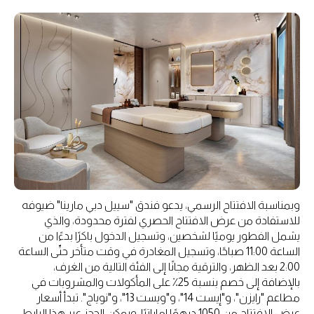
وبمناسبة الافتتاح الرسمي، يدعو فندق "سييل دبي مارينا" ضيوفه
للاستفادة من عرض الافتتاح الحصري لفترة محدودة، والذي
يشمل الفطور يوميًا لشخصين، وتسجيل الدخول باكرًا بدءًا من
الساعة 11:00 صباحًا، وتسجيل المغادرة في وقت متأخر حتّى الساعة
2:00 بعد الظهر، والترقية مجانًا إلى الفئة التالية من الغرف،
بالإضافة إلى خصم بنسبة 25٪ على المأكولات والمشروبات في
مطاعم "رايزن"، و"إيست 14"، و"ويست 13"، و"نوياج". تبدأ أسعار
عرض الافتتاح من 1050 درهمًا إماراتيًا، ويمكن الحجز عبر هذا الرابط.