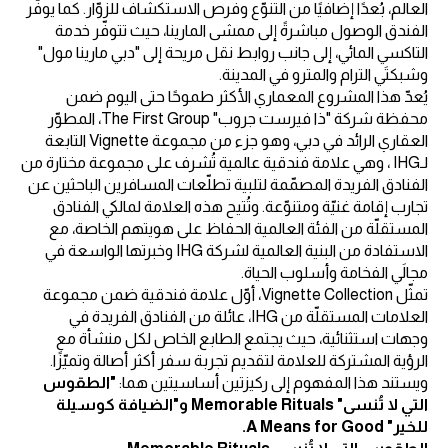
العالم، بُعدًا إضافيًا من التنوّع وفرص الاستكشاف للزوّار. كما يوفّر
الفندق الوصول مباشرةً إلى ممشى المارينا، حيث تتوفّر خدمة
التاكسي المائي، إلى جانب روابط نقل مريحة إلى "دبي مارينا مول"
وشبكتَي الترام والمترو في المدينة.
يُعدّ هذا المشروع المعماري الأكثر طموحًا حتى اليوم ضمن
محفظة شركة "ذا فيرست جروب" The First Group، المطوّر
العقاري الرائد في دبي، وهو جزء من مجموعة Vignette التابعة
لـIHG ، وهي علامة فندقية عالمية تُشرف على مجموعة مختارة من
الفنادق الفريدة المصمّمة لتلبية تطلّعات المسافرين الباحثين عن
تجارب إقامة غنيّة ومتنوّعة. وتُتيح هذه العلامة لمالكي الفنادق
المستقلّة من الفئة العالمية الحفاظ على هويتهم الخاصة، مع
الاستفادة من البنية العالمية لشركة IHG وخبرتها الواسعة في
مجالَي الفخامة وأسلوب الحياة.
تمثّل Vignette Collection، أوّل علامة فندقية ضمن مجموعة
العلامات المستقلّة من IHG، عائلة من الفنادق الفريدة في
وجهات استثنائية، حيث يجتمع الطابع الخاص لكل منشأة مع
الرؤية المشتركة للعلامة لتقديم تجربة سفر أكثر أصالة وتميّزًا.
ويستند هذا المفهوم إلى ركيزتين أساسيتين هما:
"الطقوس
التي لا تُنسى" Memorable Rituals و"الضيافة كوسيلة
للخير" A Means for Good.