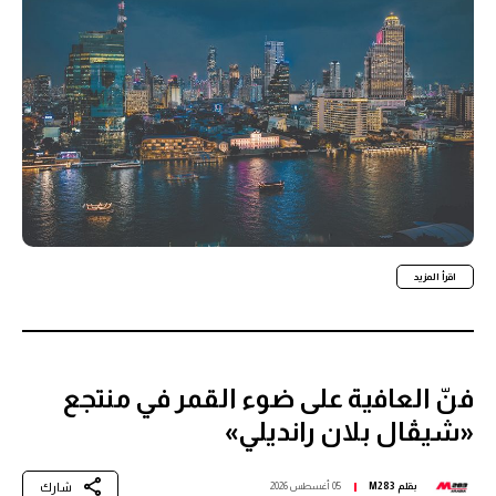
اقرأ المزيد
فنّ العافية على ضوء القمر في منتجع
«شيڤال بلان رانديلي»
شارك
بقلم
M283
05 أغسطس 2026