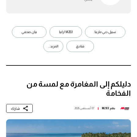
سييل دبي مارينا
M283 ارابيا
بيان صحفي
فنادق
المزيد...
دليلكم إلى المغامرة مع لمسة من
الفخامة
شارك
بقلم
M283
07 أغسطس 2026