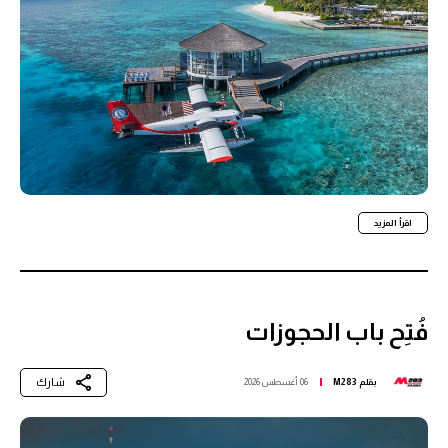
اقرأ المزيد
فُتِح باب الحجوزات
شارك
بقلم
M283
06 أغسطس 2026