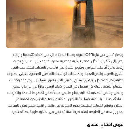
ويضمّ "سييل دبي مارينا" 1,004 غرفة وجناحًا فندقيًا فاخرًا، على امتداد 82 طابقًا وارتفاع
يصل إلى 377 مترًا، لُشكّل تحفة معمارية وعصرية، تدعو الضيوف إلى الاستمتاع بتجربة
إقامة غامرة تُخاطب الحواس. ويقوم الفندق على تباينات وتناقضات مُلفتة، حيث يلتقي
الشرق بالغرب، والبحر بالمدينة، والمساحات الواسعة بالتفاصيل الصغيرة، ليعيش الضيوف
حكاية متكاملة عند كل زيارة. من مسبح إنفينيتي الذي يعانق السماء، إلى مجموعة وجهات
الطعام النابضة بالحياة، كل تفصيل في الفندق صُمّم ليُرسي توازنًا بين الدراما والعمق
والغنى. وتنبض التصاميم الداخلية بإيقاع طبيعي، حيث تُضفي الخطوط الناعمة والتدرّجات
الهادئة إحساسًا بالسكينة، فيما تبثّ الألوان الدافئة والإضاءة الديناميكية الطاقة في
المكان، وترسّخ الخامات الطبيعية جذور المساحة في بيئتها. والنتيجة: معلم ينبض بالفخامة،
بجذور راسخة في الطبيعة، يُقدّم تجربة استثنائية تبقى في الذاكرة طويلًا بعد المغادرة.
عرض افتتاح الفندق