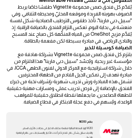
الطقوس التي لا تُنسى Memorable Rituals
يُقدّم كل فندق ضمن مجموعة Vignette طقسًا خاصًا يربط
الضيوف بهويته الفريدة وموقعه المحليّ ومحيطه الثقافي. وفي
"سييل دبي مارينا"، تأخذ طقوس الترطيب الصباحية شكل لمسة
منعشة في بداية اليوم، تعكس التزام الفندق بالضيافة الراقية. إذ
يُقدَّم مزيج OneShot من المياه المنكّهة كل صباح عند المسبح
والنادي الرياضي، في مبادرة بسيطة لكن مفعمة بالطاقة.
الضيافة كوسيلة للخير
يلتزم كل فندق ضمن مجموعة Vignette بشراكة هادفة مع
مؤسسة غير ربحية. ويُجسّد "سييل دبي مارينا" هذا الالتزام من
خلال شراكة استراتيجية مع المركز الدولي لفنون الطهي ICCA، في
مبادرة تهدف إلى تمكين الجيل القادم من الطهاة المحترفين.
تشمل هذه المبادرة ورش تدريب شهرية بإشراف نخبة من خبراء
الفندق، بالإضافة إلى فرص تدريب عملي، ومسارات مهنية حقيقية
للطهاة الصاعدين، ما يجعلها نقطة انطلاق حقيقية للمواهب
الواعدة، ويُسهم في دفع عجلة الابتكار في قطاع الضيافة.
بقلم
M283
M283 ارابيا، المنصة المثالية لمتابعة مختلف الاخبار في مجالات الأزياء، السفر،
واللايف ستايل بشكل عام. تقدم لكم أحدث الأخبار والمستجدات من عالم الرفاهية
والجمال.