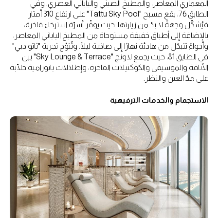
المعماري المعاصر، والمطبخ الصيني والياباني العصري. وفي
الطابق 76، يقع مسبح "Tattu Sky Pool" على ارتفاع 310 أمتار
فيُشكّل وجهةً لا بدّ من زيارتها، حيث يوفّر أسرّة استرخاء فاخرة،
بالإضافة إلى أطباق خفيفة مستوحاة من المطبخ الياباني المعاصر،
وأجواءً تتبدّل من هادئة نهارًا إلى صاخبة ليلًا. وتُتوَّج تجربة "تاتو دبي"
في الطابق 81، حيث يجمع لاونج "Sky Lounge & Terrace" بين
الأناقة والموسيقى والكوكتيلات الفاخرة، وإطلالات بانورامية خلّابة
على مدّ العين والنظر.
الاستجمام والخدمات الترفيهية