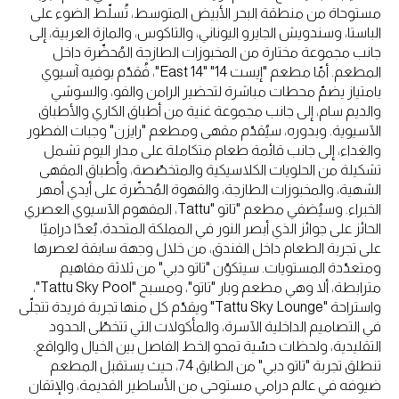
مستوحاة من منطقة البحر الأبيض المتوسط، تُسلّط الضوء على
الباستا، وسندويش الجايرو اليوناني، والتاكوس، والمازة العربية، إلى
جانب مجموعة مختارة من المخبوزات الطازجة المُحضّرة داخل
المطعم. أمّا مطعم "إيست 14" "East 14"، فُقدّم بوفيه آسيوي
بامتياز يضمّ محطات مباشرة لتحضير الرامن والفو، والسوشي
والديم سام، إلى جانب مجموعة غنية من أطباق الكاري والأطباق
الآسيوية. وبدوره، سيُقدّم مقهى ومطعم "رايزن" وجبات الفطور
والغداء، إلى جانب قائمة طعام متكاملة على مدار اليوم تشمل
تشكيلة من الحلويات الكلاسيكية والمتخصّصة، وأطباق المقهى
الشهية، والمخبوزات الطازجة، والقهوة المُحضّرة على أيدي أمهر
الخبراء. وسيُضفي مطعم "تاتو "Tattu، المفهوم الآسيوي العصري
الحائز على جوائز الذي أبصر النور في المملكة المتحدة، بُعدًا دراميًا
على تجربة الطعام داخل الفندق، من خلال وجهة سابقة لعصرها
ومتعدّدة المستويات. سيتكوّن "تاتو دبي" من ثلاثة مفاهيم
مترابطة، ألا وهي مطعم وبار "تاتو"، ومسبح "Tattu Sky Pool"،
واستراحة "Tattu Sky Lounge" ويقدّم كل منها تجربة فريدة تتجلّى
في التصاميم الداخلية الآسرة، والمأكولات التي تتخطّى الحدود
التقليدية، ولحظات حسّية تمحو الخط الفاصل بين الخيال والواقع.
تنطلق تجربة "تاتو دبي" من الطابق 74، حيث يستقبل المطعم
ضيوفه في عالم درامي مستوحى من الأساطير القديمة، والإتقان