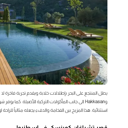
وHakkasan الى جانب المأكولات التركية الأصيلة. كما
استثنائية. هذا المزيج بين الفخامة والدفء يجعله مثالياً للراحة
قصر تشراغان كمبنسكي في اسطنبول