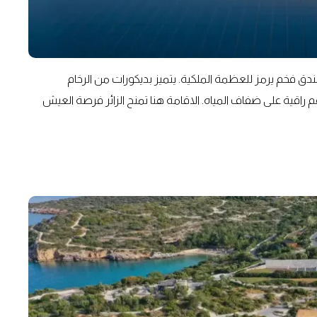
ندق فخم يرمز للعظمة الملكية. يتميز بديكورات من الرخام
راقية على ضفاف المياه. الاقامة هنا تمنح الزائر فرصة العيش