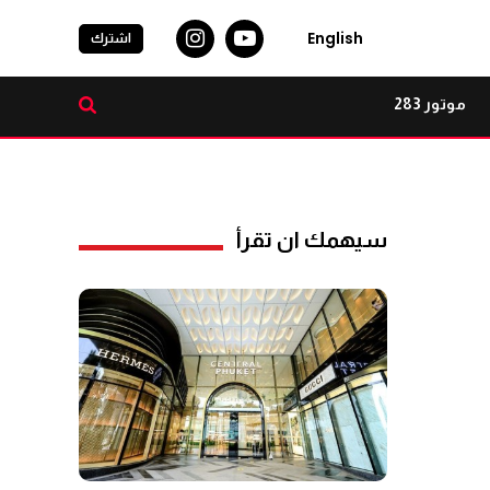
English
اشترك
موتور 283
سيهمك ان تقرأ