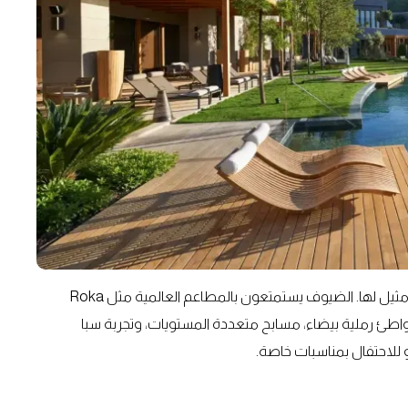
يطل المنتجع على البحر بإطلالات خلابة ويقدم تجربة فاخرة لا مثيل لها. الضيوف يستمتعون بالمطاعم العالمية مثل Roka
 يوفر شواطئ رملية بيضاء، مسابح متعددة المستويات، وتجربة سبا
 او للاحتفال بمناسبات خاصة.