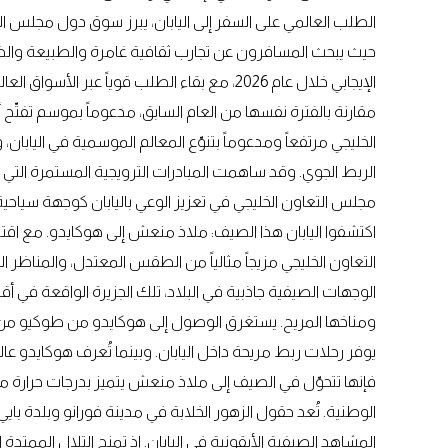
الطلب العالمي على السفر إلى اليابان، يبرز سوق دول مجلس التع
حيث يبحث المسافرون عن تجارب ثقافية غامرة والطبيعة والضيا
مقارنة بالفترة نفسها من العام السابق، مدعوماً بموسم تفتّح 
الخليجي مرتفعاً ومدعوماً بتنوّع المعالم الموسمية في اليابان،
الربط الجوي. وقد ساهمت المبادرات الترويجية المستمرة التي
مجلس التعاون الخليجي في تعزيز الوعي باليابان كوجهة سياحية ر
اكتشفوا اليابان هذا الصيف: ملاذ منعش إلى هوكايدو. مع اق
التعاون الخليجي مزيجاً مثالياً من الطقس المعتدل، والمناظر ال
الوجهات الصيفية جاذبية في البلاد، تلك الجزيرة الواقعة في أ
يوفر رحلات ربط مريحة داخل اليابان. وبينما تُعرف هوكايدو عال
فإنها تتحوّل في الصيف إلى ملاذ منعش يتميز بدرجات حرارة 
الوطنية. تُعد حقول الزهور الخلابة في مدينة فورانو وبلدة باي
المشاهد الصيفية الأيقونية في اليابان. إذ تمنح التلال الممتدة ال