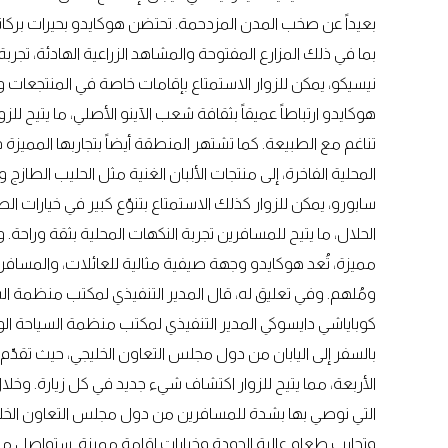
بعيداً عن صخب المدن المزدحمة. تحتضن هوكايدو بحيرات بركان
بما في ذلك المزارع المفتوحة والمشاهد الزراعية الهادئة، تج
نيسيكو، يمكن للزوار الاستمتاع بإقامات خاصة في المنتجعات و
هوكايدو ارتباطاً عميقاً بثقافة شعب الآينو الأصلي، ما يتيح للز
تناغم مع الطبيعة. كما تشتهر المنطقة أيضاً بتجاربها المميزة 
المحلية الفاخرة، إلى منتجات الألبان الغنية مثل الحليب الطا
سابورو، يمكن للزوار كذلك الاستمتاع بتنوّع كبير في خيارات ا
الحلال، ما يتيح للمسافرين تجربة النكهات المحلية بثقة ورا
مميزة، تُعد هوكايدو وجهة صيفية مثالية للعائلات، والمساف
ومُلهم. وفي تعليق له، قال المدير التنفيذي لمكتب منظمة السي
كوباياشي دايسوكي المدير التنفيذي لمكتب منظمة السياحة الوطن
بالسفر إلى اليابان من دول مجلس التعاون الخليجي، حيث تقدّ
الأربعة، مما يتيح للزوار اكتشاف شيء جديد في كل زيارة. 
التي نوصي بها بشدة للمسافرين من دول مجلس التعاون الخليج
وتجارب طعام عالية الجودة وخيارات إقامة مميزة. ستواصل من