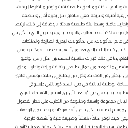
ية وينابيع ساخنة ومناطق طبيعية نقية وتوفر مناظرها الريفية،
ربة ريفية أصيلة ومريحة، ففي مناطق مثل بحيرة أكان ومنطقة
تجارب عافية وسط بيئة طبيعية هادئة. بالإضافة إلى ذلك، ترتبط
وار فرصة لاكتشاف التقاليد، والحرف اليدوية والتاريخ الذي تشكّل في
في عالم المأكولات، من المأكولات البحرية الطازجة والمنتجات
زج والآيس كريم الناعم الذي يعد من أشهر تخصصات هوكايدو. وفي
لطعام، بما في ذلك خيارات مناسبة للمسلمين مثل رامن الواغيو
حة. وبفضل ما تجمعه من جمال طبيعي وثقافة وراحة وتجارب مذاق
رين الباحثين عن الفخامة، وكل من يتطلع إلى ملاذ موسمي هادئ
احة الوطنية اليابانية في دبي، السيد كوباياشي دايسوكي:
ية اليابانية في دبي "يسعدنا أن نرى استمرار الاهتمام القوي
م اليابان مجموعة واسعة ومتنوعة من التجارب على مدار الفصول
وخلال موسم الصيف بشكل خاص، تُعد هوكايدو واحدة من الوجهات
ي، حيث توفر مناخاً منعشاً، وطبيعة غنية وأنشطة خارجية
ظمة السياحة الوطنية اليابانية العمل بشكل وثيق مع شركائها في