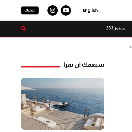
English
اشترك
موتور 283
ة
سيهمك ان تقرأ