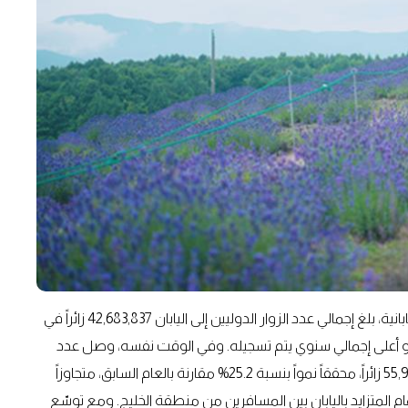
ووفقاً لأحدث الأرقام الصادرة عن منظمة السياحة الوطنية اليابانية، بلغ إجمالي عدد الزوار الدوليين إلى اليابان 42,683,837 زائراً في
 مقارنة بالعام السابق وهو أعلى إجمالي سنوي يتم تسجيله. وفي الوقت نفسه، وصل عدد
الزوار القادمين من دول مجلس التعاون الخليجي الست إلى 55,924 زائراً، محققاً نمواً بنسبة 25.2% مقارنة بالعام السابق، متجاوزاً
م المتزايد باليابان بين المسافرين من منطقة الخليج. ومع توسّع