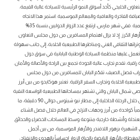
اون الخليجي كأحد أسواق النمو الرئيسية للسياحة عالية القيمة،
فة الفاخرة والعافية والمعالم الموسمية. استمر هذا الاتجاه
الإيجابي خلال عام 2026، مع بقاء الطلب قوياً عبر الأسواق العالمية. ففي شهر مارس، ارتفع عدد الزوار الدوليين بنسبة 3.5%
أزهار الكرز. إذ لا يزال اهتمام المسافرين من دول مجلس التعاون
 وتراثها الثقافي الغني ومناظرها الطبيعية الخلابة، إلى جانب سهولة
 تعمل عليها منظمة السياحة الوطنية اليابانية في سوق دول
اقية، تقدم تجارب عالية الجودة تجمع بين الراحة والأصالة والأمان.
تراب فصل الصيف، تقدّم اليابان للمسافرين من دول مجلس
طبيعية الخلابة وتجارب السفر الراقية. تعتبر هوكايدو من بين أبرز
قصى شمال اليابان والتي تشتهر بمساحاتها الطبيعية الواسعة النقية
ومناخها المريح. يستغرق الوصول إلى هوكايدو من طوكيو من خلال الرحلة الداخلية إلى مطار نيو شيتوس حوالي 90 دقيقة، ما
مياً كواحدة من أبرز وجهات التزلج في العالم خلال فصل الشتاء،
معتدلة وأنشطة خارجية متنوعة وسط المساحات الخضراء والحدائق
ي، الشهيرة بزهور اللافندر والأزهار الموسمية، من بين أجمل
مغطاة بالأزهار النابضة بالحياة الزوار إحساساً بالهدوء والانفتاح،