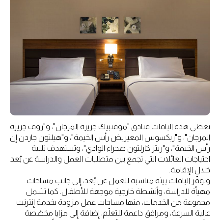
تغطي هذه الباقات فنادق "موفنبيك جزيرة المرجان"، و"روف جزيرة
المرجان"، و"ريكسوس المعيريض رأس الخيمة"، و"هيلتون جاردن إن
رأس الخيمة"، و"ريتز كارلتون صحراء الوادي"، وتستهدف تلبية
احتياجات العائلات التي تجمع بين متطلبات العمل والدراسة عن بُعد
خلال الإقامة.
وتوفّر الباقات بيئة مناسبة للعمل عن بُعد، إلى جانب مساحات
مهيأة للدراسة، وأنشطة خارجية موجهة للأطفال. كما تشمل
مجموعة من الخدمات، منها مساحات عمل مزودة بخدمة إنترنت
عالية السرعة، ومرافق داعمة للتعلّم، إضافة إلى مزايا مخصّصة