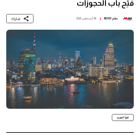
فُتِح باب الحجوزات
شارك
بقلم
M283
06 أغسطس 2026
اقرأ المزيد