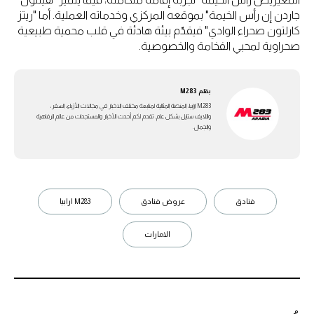
جاردن إن رأس الخيمة" بموقعه المركزي وخدماته العملية. أما "ريتز
كارلتون صحراء الوادي" فيقدّم بيئة هادئة في قلب محمية طبيعية
صحراوية لمحبي الفخامة والخصوصية.
بقلم
M283
M283 ارابيا، المنصة المثالية لمتابعة مختلف الاخبار في مجالات الأزياء، السفر،
واللايف ستايل بشكل عام. تقدم لكم أحدث الأخبار والمستجدات من عالم الرفاهية
والجمال.
فنادق
عروض فنادق
M283 ارابيا
الامارات