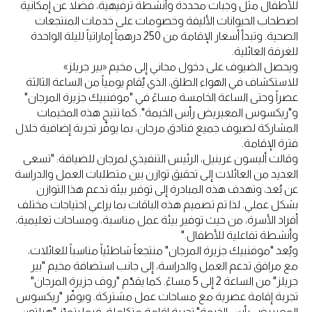
للأطفال مثل وجبات محددة وأنشطة ترفيهية، فضلاً عن إمكانية
اصطحاب الحيوانات الأليفة وخصومات على خدمات المنتجعات
الصحية. وتبدأ أسعار الإقامة من 250 درهماً إماراتياً لليلة الواحدة
للغرفة العائلية.
ويحصل الضيوف على دخول مجاني إلى مخيم «بير جريلز»
للاستكشاف في الهواء الطلق، الذي يُقام يومياً من الساعة الثالثة
عصراً وحتى الساعة الخامسة مساءً في "موفنبيك جزيرة المرجان"
و"ريكسوس المعيريض رأس الخيمة". كما تتيح هذه المخيمات
المشاركة لضيوف جميع فنادق مرجان، بما يوفّر تجربة إضافية خلال
فترة الإقامة.
وقالت أليسون غرينيل، الرئيس التنفيذي لمرجان للضيافة: "تسعى
العديد من العائلات إلى تحقيق توازن بين متطلبات العمل والدراسة
عن بُعد، وتهدف هذه المبادرة إلى توفير بيئة تدعم هذا التوازن
بشكل عملي. لذا تم تصميم هذه الباقات بما يراعي احتياجات مختلف
أفراد الأسرة، من حيث توفير بيئة عمل مناسبة، ومساحات تعليمية،
وأنشطة تفاعلية للأطفال."
ويُعد "موفنبيك جزيرة المرجان" منتجعاً شاطئياً مناسباً للعائلات،
مع مرافق تدعم العمل والدراسة، إلى جانب استضافة مخيم "بير
جريلز" من الساعة 2 إلى 5 مساءً. كما يقدّم "روف جزيرة المرجان"
تجربة إقامة عصرية مع مساحات عمل مشتركة. ويوفّر "ريكسوس
المعيريض رأس الخيمة" تجربة إقامة متكاملة، فيما يتميّز "هيلتون