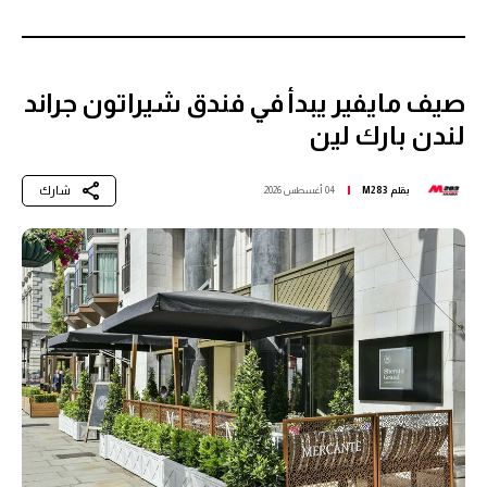
صيف مايفير يبدأ في فندق شيراتون جراند
لندن بارك لين
شارك
بقلم
M283
04 أغسطس 2026