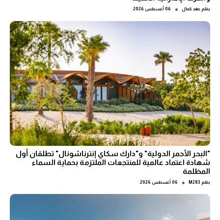
●
بقلم
عهد كمال
06 أغسطس 2026
"البحر الأحمر الدولية" و"دارك سكاي إنترناشونال" تطلقان أول
شهادة اعتماد عالمية للمنتجعات الملتزمة بحماية السماء
المظلمة
●
بقلم
M283
06 أغسطس 2026