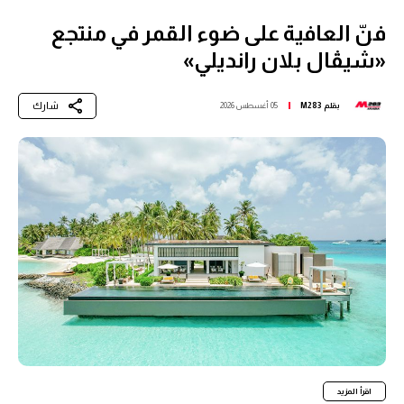
فنّ العافية على ضوء القمر في منتجع
«شيڤال بلان رانديلي»
شارك
بقلم
M283
05 أغسطس 2026
اقرأ المزيد