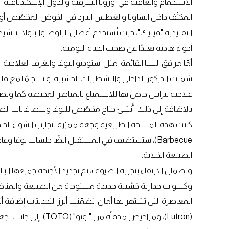
الاستحمام والعافية في أوروبا الشرقية والدول الإسكندنافية، ي
المكثّف داخل الساونا والغطس البارد في الخوض المخصّص أو 
التقليدية "فينيك"، حيث تُستخدم أغصان البلوط والبتولا لتنش
أجواء هادئة بعيدًا عن صخب الحياة اليومية.
أمّا مرافق السبا القائمة، مثل استوديو اليوغا والغرف العلاجي
شملت الديكور الداخلي والتشطيبات الخشبية. وانسجامًا مع ف
علاجية بتراس خاص بها للاستمتاع بالمناظر المحيطة كما وتضم
بالإضافة إلى ذلك، أُنشئ جناح مخصّص لليوغا وسط غابات الصنو
Barbecue)، ستستضيف في المستقبل أيضًا جلسات يوغا و
الطبيعة الخلابة.
وكسوات جدارية خشبية جديدة مستوحاة من الطبيعة والمناظر 
المعاصرة التي تشتهر بها أمان، تضمّنت أبرز التحديثات إضافة 
(Lutron)، ومراحيض مدف