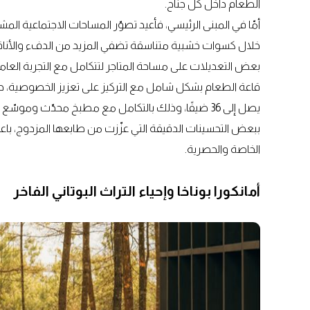
الطعام داخل كل جناح.
أمّا في المبنى الرئيسي، فأعيد تصوّر المساحات الاجتماعية ال
خلال كسوات خشبية متناسقة تضفي المزيد من الدفء والأناقة.إل
بعض التعديلات على مساحة المتاجر لتتكامل مع التجربة العام
قاعة الطعام بشكل شامل مع التركيز على تعزيز الخصوصية، حيث
يصل إلى 36 ضيفًا، وذلك بالتكامل مع مطبخ محدّث وموسّ
ببعض التحسينات الدقيقة التي عزّزت من طابعها المزدوج، باعتبا
الخاصة والحصرية.
أمانكورا بوناخا وإحياء التراث البوتاني الفاخر