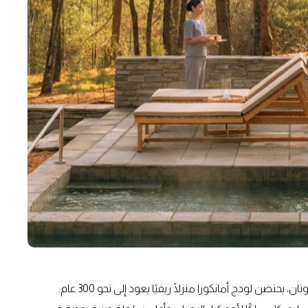
عند التوجّه شمالًا، وتحديدًا إلى وادي بوناخا شبه الاستوائي في بوتان، يحتضن لودج أمانكورا منزلًا ريفيًا يعود إلى نحو 300 عام.