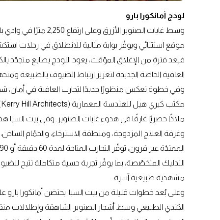
لودج أمانكورا بارو
وسط غابات الصنوبر الأزر
موقع استثنائي ويوفّر بوابة مثالية للانطلاق في رحلات استكشاف
فبعد فترة من الإغلاق المؤقت، يعود اللودج بطابع متجدّد بالك
العافية الخاصة الجديدة لتعزيز ارتباط الضيوف بالطبيعة ومن
وفي خطوة تعكس منظورًا جديدًا لتجارب العافية في أمان، شهد أ
م
ملاذًا حصريًا غارقًا في هدوء غابات الصنوبر. وفي بيت السبا هذا
وغرفة العلاج المزدوجة، ومنطقة الاسترخاء، والحمّام الساخن، وا
التدليك المتخصّصة، بما يوفّر تجربة حسية متكاملة تتيح للضيو
مشهدية طبيعية آسرة.
وعلى بُعد خطوات قليلة من بيت السبا، يحتضن أمانكورا بارو ع
الكندي الطبيعي وسط أشجار الصنوبر الشاهقة وإطلالات منقطعة