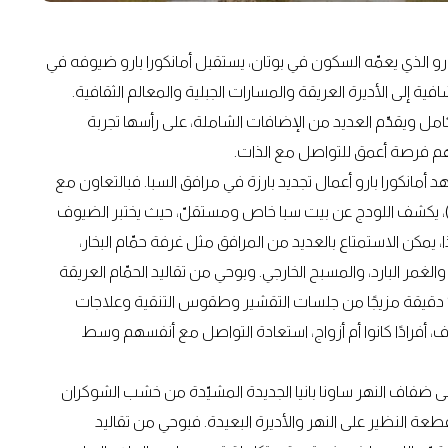
ق وعلى ارتفاع 2,250 مترًا في وادي بارو الذي يعمّه السكون في بوتان، يستقبل أمانكورا بارو ضيوفه في
ية إلى الأديرة العريقة والمسارات الجبلية والمعالم الثقافية.
امل ويقدّم العديد من الإضافات الشاملة، على رأسها تجربة
حهم فرصة أعمق للتواصل مع الذات.
مانكورا بارو أعمال تجديد بارزة في مرافق السبا. فبالتعاون مع
كتب كيري هيل للهندسة المعمارية (Kerry Hill Architects)، يكشف اللودج عن بيت سبا خاص ومستقلّ، حيث يختبر الضيوف
، يمكن الاستمتاع بالعديد من المرافق مثل غرفة حمّام البخار،
لغمر البارد، والمسبح الخارجي. وبوحي من تقاليد الحمّام العريقة
الممتدّة عبر قرون، توفّر التجارب المتاحة لمدة 60 دقيقة أو 90 دقيقة مزيجًا من جلسات التقشير وطقوس التنقية وعلاجات
ف، أفرادًا كانوا أم أزواج، استعادة التواصل مع أنفسهم وسط
لى ضفاف النهر ساونا بانيا الجديدة المشيّدة من خشب الشوكران
 النظير على النهر والأديرة البعيدة. فبوحي من تقاليد