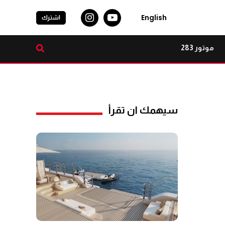
English
اشترك
موتور 283
سيهمك ان تقرأ