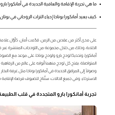
ما هي تجربة الإقامة والعافية الجديدة في أمانكورا بارو؟
كيف يعيد أمانكورا بوناخا إحياء التراث الروحاني في بوتان
على مدى أكثر من عقدين من الزمن، قدّمت أمان، كأوّل علامة
الخلابة، وذلك من خلال مجموعة من اللودجات المنتشرة عبر 
أمانكورا، وتحديدًا لودج بارو ولودج بوناخا، على موعد مع الضي
المتواصلة، يفتح كل لودج منهما أبوابه على عالم من الرفاهية الم
وصولًا إلى المرافق الجديدة في أمانكورا بوناخا مثل غرفة ال
الاسترخاء. وفي جميع الحالات، ستُتاح للضيوف فرصة الإقامة 
تجربة أمانكورا بارو المتجددة في قلب الطبيعة