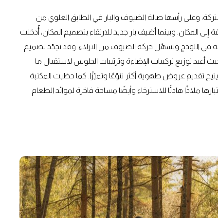
مشتركة، وعلى رأسها صالة الضيوف والبار في الطابق العلوي من
ى المكان. وبينما أضيف بار جديد للارتقاء بتصميم المكان، أُدخلت
ة في اللودج وتسهّل حركة الضيوف من النزلاء. وقد تجدّد تصميم
 أعيد توزيع تركيبات الإضاءة وترتيبات الجلوس لاستقبال ما
ع يتيح تقديم عروض طهوية أكثر تنوّعًا وتميّزًا. كما حظيت المكتبة
رها ملاذًا هادئًا للاسترخاء وأيضًا مساحة فاخرة لموائد الطعام