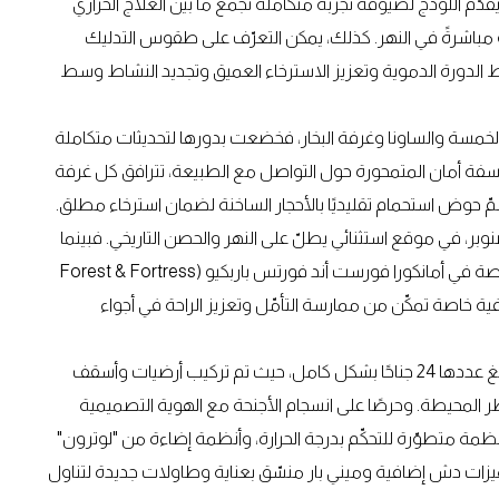
قدّم اللودج لضيوفه تجربة متكاملة تجمع ما بين العلاج الحراري
مباشرةً في النهر. كذلك، يمكن التعرّف على طقوس التدليك
يط الدورة الدموية وتعزيز الاسترخاء العميق وتجديد النشاط وسط
ة الخمسة والساونا وغرفة البخار، فخضعت بدورها لتحديثات متكاملة
لسفة أمان المتمحورة حول التواصل مع الطبيعة، تترافق كل غرفة
ّ حوض استحمام تقليديًا بالأحجار الساخنة لضمان استرخاء مطلق.
بر، في موقع استثنائي يطلّ على النهر والحصن التاريخي. فبينما
كانت هذه المساحة الطبيعية وجهة مميّزة لتجارب الشواء الخاصة في أمانكورا فورست أند فورتس باربكيو (Forest & Fortress
عافية خاصة تمكّن من ممارسة التأمّل وتعزيز الراحة في أجواء
ولضمان الارتقاء بتجربة الضيوف، تم تجديد الأجنحة جميعها البالغ عددها 24 جناحًا بشكل كامل، حيث تم تركيب أرضيات وأسقف
المحيطة. وحرصًا على انسجام الأجنحة مع الهوية التصميمية
أنظمة متطوّرة للتحكّم بدرجة الحرارة، وأنظمة إضاءة من "لوترون"
أة من "توتو" (TOTO)، إلى جانب تجهيزات دش إضافية وميني بار منسّق بعناية وطاولات جديدة لتناول