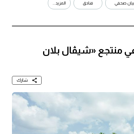
يان صحفي
فنادق
المزيد...
في منتجع «شيڤال بلان
شارك