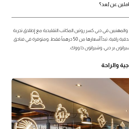
ملين عن بُعد؟
والمهنيين في دبي كسر روتين المكاتب التقليدية مع إطلاق تجربة
"مكتبك برؤية جديدة"، وهي مساحة عمل مرنة ضمن أجواء فندقية راقية، تبدأ أسعارها من 50 درهماً فقط، ومتوفرة في فنادق
يراتون بر دبي، وشيراتون ذا ووك.
جية والراحة