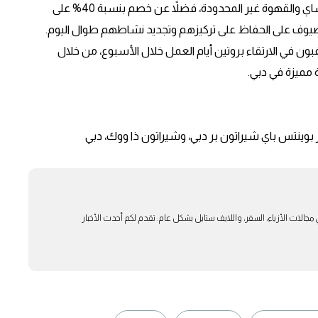
السيارات أو المواقف الذاتية، إلى جانب ضيافة يومية تشمل الشاي والقهوة غير المحدودة، فضلاً عن خصم بنسبة 40% على
لضيوف على الحفاظ على تركيزهم وتجديد نشاطهم طوال اليوم.
 يرغبون في الارتقاء بروتين أيام العمل خلال الأسبوع، من خلال
مميزة في دبي.
 بوينتس باي شيراتون بر دبي، وشيراتون ذا ووك، دبي
بار في مجالات الأزياء، السفر، واللايف ستايل بشكل عام. تقدم لكم أحدث الأخبار