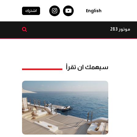
English
اشترك
موتور 283
سيهمك ان تقرأ