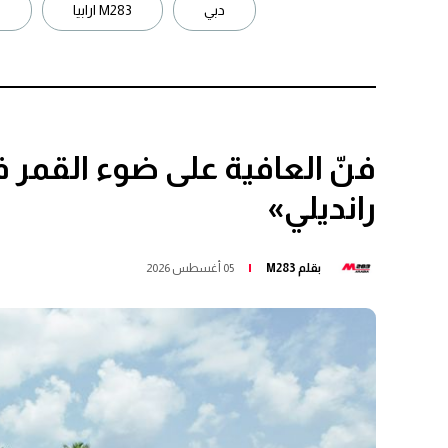
دبي
M283 ارابيا
ب
فنّ العافية على ضوء القمر 
رانديلي»
بقلم
M283
05 أغسطس 2026