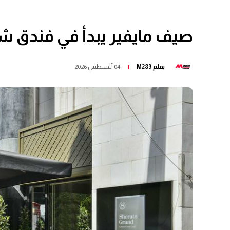
صيف مايفير يبدأ في فندق شير
بقلم
M283
04 أغسطس 2026