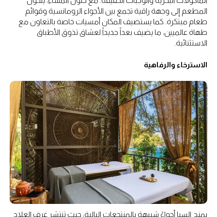
المأكولات البحرية والوجبات الخفيفة. مع حلول المساء، يتحول
المطعم إلى وجهة راقية تجمع بين الأجواء الرومانسية وقوائم
طعام مبتكرة. كما يستضيف المكان أمسيات خاصة بالتعاون مع
طهاة عالميين، ما يضيف بعداً جديداً لعشاق تذوق الأطباق
الاستثنائية.
الاسترخاء والرفاهية
يمنح السبا أجواءً شبيهة بالمنتجعات البالية، حيث تنتشر غرف العلاج