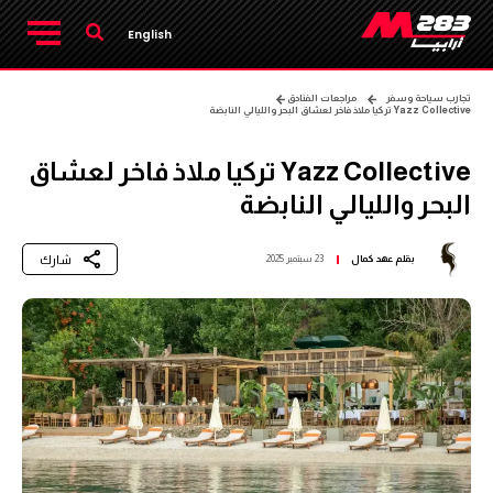
English
تجارب سياحة وسفر
مراجعات الفنادق
Yazz Collective تركيا ملاذ فاخر لعشاق البحر والليالي النابضة
Yazz Collective تركيا ملاذ فاخر لعشاق
البحر والليالي النابضة
شارك
بقلم
عهد كمال
23 سبتمبر 2025