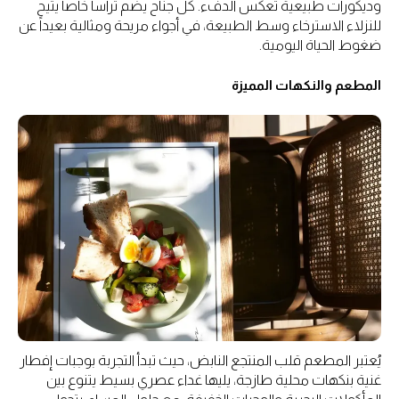
وديكورات طبيعية تعكس الدفء. كل جناح يضم تراساً خاصاً يتيح
للنزلاء الاسترخاء وسط الطبيعة، في أجواء مريحة ومثالية بعيداً عن
ضغوط الحياة اليومية.
المطعم والنكهات المميزة
يُعتبر المطعم قلب المنتجع النابض، حيث تبدأ التجربة بوجبات إفطار
غنية بنكهات محلية طازجة، يليها غداء عصري بسيط يتنوع بين