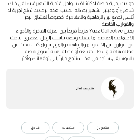
جولات بحرية خاصة لاكتشاف سواحل فتحية الشهيرة، بما في ذلك
شاطئ أولودينيز الشهير بجماله الخلاب. هذه الرحلات تمنح تجربة لا
تُنسى تجمع بين الرفاهية والمغامرة، خصوصاً لعشاق البحر
والقوارب الخاصة.
يمثل Yazz Collective مزيجاً فريداً بين العزلة الفاخرة والأجواء
الاجتماعية الصاخبة، ما يجعله وجهة تناسب الرجل العصري الباحث
عن التوازن بين الاسترخاء والرفاهية والمرح. سواء كنت تبحث عن
عطلة هادئة وسط الطبيعة أو عطلة نهاية أسبوع نابضة
بالموسيقى، ستجد في هذا المنتجع خياراً يلبي توقعاتك وأكثر.
بقلم
عهد كمال
منتجع ياز
منتجعات
فنادق