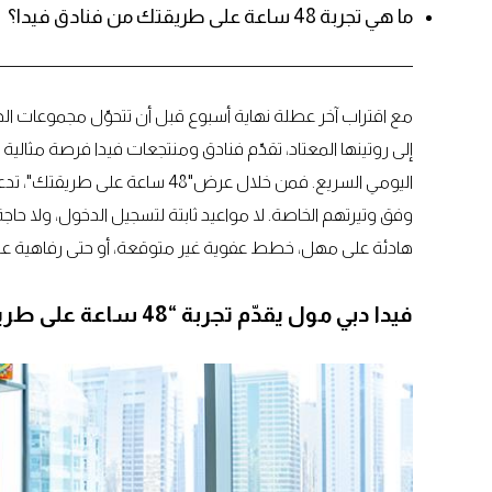
ما هي تجربة 48 ساعة على طريقتك من فنادق فيدا؟
مع اقتراب آخر عطلة نهاية أسبوع قبل أن تتحوّل مجموعات الد
إلى روتينها المعتاد، تقدّم فنادق ومنتجعات فيدا فرصة مثالية 
اليومي السريع. فمن خلال عرض"48 س
هادئة على مهل، خطط عفوية غير متوقعة، أو حتى رفاهية عدم
فيدا دبي مول يقدّم تجربة “48 ساعة على طريقتك” قبل العودة للروتين