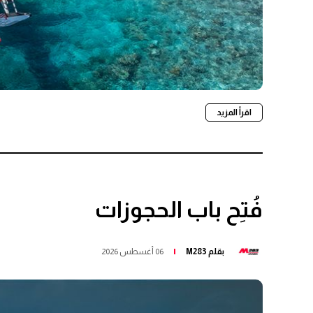
اقرأ المزيد
فُتِح باب الحجوزات
بقلم
M283
06 أغسطس 2026