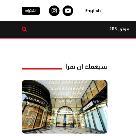
English
اشترك
موتور 283
سيهمك ان تقرأ