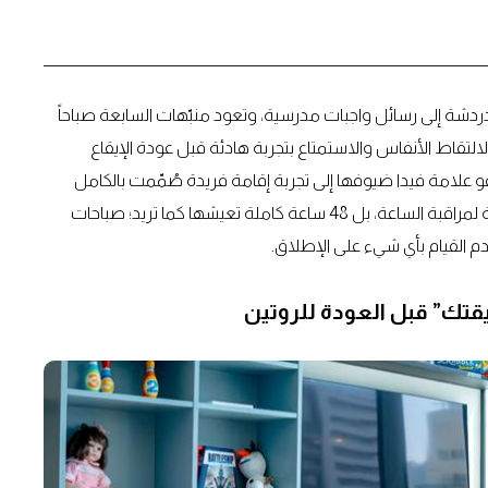
ردشة إلى رسائل واجبات مدرسية، وتعود منبّهات السابعة صباحاً
لالتقاط الأنفاس والاستمتاع بتجربة هادئة قبل عودة الإيقاع
اعة على طريقتك"، تدعو علامة فيدا ضيوفها إلى تجربة إقامة فريدة صُمّمت بالكامل
وفق وتيرتهم الخاصة. لا مواعيد ثابتة لتسجيل الدخول، ولا حاجة لمراقبة الساعة، بل 48 ساعة كاملة تعيشها كما تريد؛ صباحات
 القيام بأي شيء على الإطلاق.