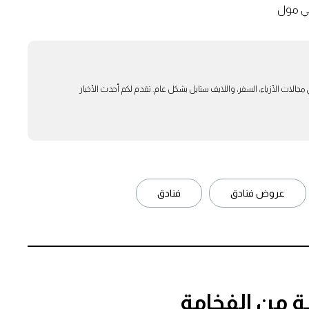
بي مول
بار في مجالات الأزياء، السفر، واللايف ستايل بشكل عام. تقدم لكم أحدث الأخبار
عروض فنادق
فنادق
ة من الفخامة