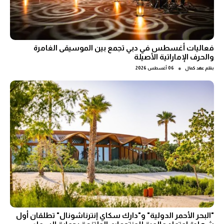
فعاليات أغسطس في دبي تجمع بين الموسيقى الغامرة
والحرف الإماراتية الأصيلة
●
بقلم
عهد كمال
06 أغسطس 2026
"البحر الأحمر الدولية" و"دارك سكاي إنترناشونال" تطلقان أول