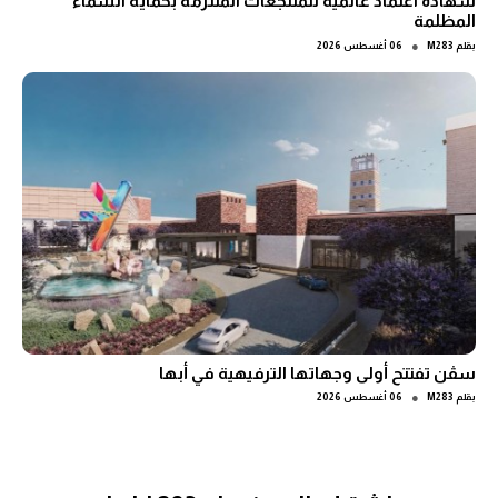
شهادة اعتماد عالمية للمنتجعات الملتزمة بحماية السماء
المظلمة
●
بقلم
M283
06 أغسطس 2026
سڤن تفتتح أولى وجهاتها الترفيهية في أبها
●
بقلم
M283
06 أغسطس 2026