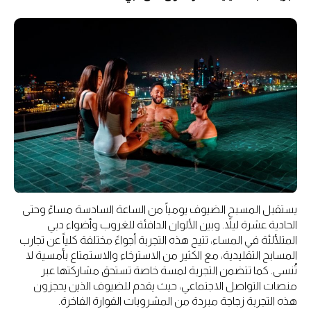
يستقبل المسبح الضيوف يومياً من الساعة السادسة مساءً وحتى
الحادية عشرة ليلاً. وبين الألوان الدافئة للغروب وأضواء دبي
المتلألئة في المساء، تتيح هذه التجربة أجواءً مختلفة كلياً عن تجارب
المسابح التقليدية، مع الكثير من الاسترخاء والاستمتاع بأمسية لا
تُنسى. كما تتضمن التجربة لمسة خاصة تستحق مشاركتها عبر
منصات التواصل الاجتماعي، حيث يقدم للضيوف الذين يحجزون
هذه التجربة زجاجة مبردة من المشروبات الفوارة الفاخرة.