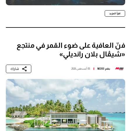
اقرأ المزيد
فنّ العافية على ضوء القمر في منتجع
«شيڤال بلان رانديلي»
شارك
بقلم
M283
05 أغسطس 2026