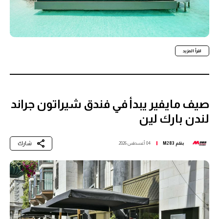
اقرأ المزيد
صيف مايفير يبدأ في فندق شيراتون جراند
لندن بارك لين
شارك
بقلم
M283
04 أغسطس 2026