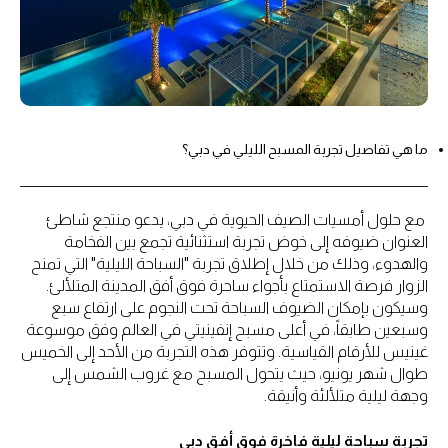
ما هي تفاصيل تجربة المسبح الليلي في دبي؟
مع حلول أمسيات الصيف الحيوية في دبي، يدعو منتجع شاطئ
العنوان ضيوفه إلى خوض تجربة استثنائية تجمع بين الفخامة
والهدوء، وذلك من خلال إطلاق تجربة "السباحة الليلية" التي تمنح
الزوار فرصة الاستمتاع بأجواء ساحرة فوق أفق المدينة المتلألئ.
وسيكون بإمكان الضيوف السباحة تحت النجوم على ارتفاع سبع
وسبعين طابقاً، في أعلى مسبح إنفينيتي في العالم وفق موسوعة
غينيس للأرقام القياسية. وتتوفر هذه التجربة من الأحد إلى الخميس
طوال شهر يونيو، حيث يتحول المسبح مع غروب الشمس إلى
وجهة ليلية متلألئة وأنيقة.
تجربة سباحة ليلية فاخرة فوق أفق دبي