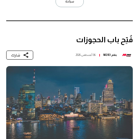
سياحة
فُتِح باب الحجوزات
شارك
بقلم
M283
06 أغسطس 2026