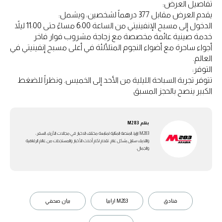
تفاصيل العرض:
يقدم العرض مقابل 377 درهماً لشخصين، ويشمل:
الدخول إلى مسبح الإنفينيتي من الساعة 6:00 مساءً حتى 11:00 ليلاً
خدمة صينية عائمة مخصصة مع زجاجة مشروب فوار فاخر
أجواء ساحرة مع أضواء النجوم المتلألئة في أعلى مسبح إنفينيتي في
العالم.
التوفر:
تتوفر تجربة السباحة الليلية من الأحد إلى الخميس. ونظراً للضغط
الكبير ينصح بالحجز المسبق
بقلم
M283
M283 ارابيا، المنصة المثالية لمتابعة مختلف الاخبار في مجالات الأزياء، السفر،
واللايف ستايل بشكل عام. تقدم لكم أحدث الأخبار والمستجدات من عالم الرفاهية
والجمال.
فنادق
M283 ارابيا
بيان صحفي