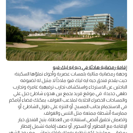
إقامة رمضانية هادئة في جيه ايه ليك فيو
وجهة رمضانية مثالية بلمسات عصرية وأجواء تملؤها السكينة؛
حيث يقدم فندق جيه ايه ليك فيو ملاذاً لا مثيل له لضيوفه
الباحثين عن الاسترخاء واستكشاف تجارب ترفيهية غامرة وتجارب
طهي جديدة. في موقع فريد يجمع بين هدوء شاطئ جبل علي
والمساحات الخضراء الخلابة لملاعب الغولف، يمكنك قضاء أيامكم
في الاستجمام بجانب المسبح، أو التنزه على طول الشاطئ، أو
ممارسة أنشطة ممتعة مثل التنس والغولف.
ولضمان تحقيق أقصى استفادة من العطلة، يتيح الفندق خيار
الإقامة مع الفطور أو السحور، أو نصف إقامة تشمل إفطار
رمضاني، مما يتيح لكم تنظيم يومك بإيقاع يتماشى مع روح الشهر