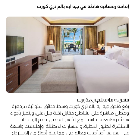
إقامة رمضانية هادئة في جيه ايه بالم تري كورت
فندق جيه ايه بالم تري كورت
يقع فندق جيه ايه بالم تري كورت وسط حدائق استوائية مزدهرة
ومطل مباشرة على الشاطئ مقابل نخلة جبل علي، ويتميز بأجواء
هادئة وطبيعية تتناسب مع الشهر الفضيل. تضم المساحات
المنتشرة الطيور المحلية، والمسارات المظللة، وإطلالات واسعة
على البحر عبر أحد أحدث معالم دبي، مما يخلق أجواءً من الاسترخاء