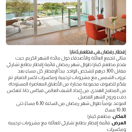
إفطار رمضان في مطعم كينارا
مثالي لتجمع العائلة والأصدقاء حول مائدة الشهر الكريم، حيث
يقدم مطعم كينارا طوال شهر رمضان قائمة إفطار بطابع تشاركي
مقابل 300 درهم للشخص الواحد. يبدأ الإفطار كل مساء بعد
غروب الشمس مع مشروبات ترحيبية ومكسرات لكسر الصيام، ثم
يقدّم للضيوف مجموعة مختارة من الأطباق المعاصرة المستوحاة
من المطبخ الهندي، من إعداد الشيف العالمي فيكاس خانا، لتعكس
دفء وروح الشهر الفضيل.
الموعد: يومياً طوال شهر رمضان من الساعة 6:30 مساءً حتى
10:30 مساءً
المكان
: مطعم كينارا
العرض
: قائمة إفطار بطابع تشاركي للعائلة مع مشروبات ترحيبية
ومكسرات