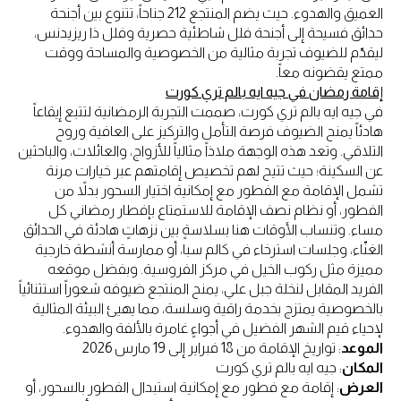
العميق والهدوء. حيث يضم المنتجع 212 جناحاً، تتنوع بين أجنحة
حدائق فسيحة إلى أجنحة فلل شاطئية حصرية وفلل ذا ريزيدنس،
ليقدّم للضيوف تجربة مثالية من الخصوصية والمساحة ووقت
ممتع يقضونه معاً.
إقامة رمضان في جيه ايه بالم تري كورت
في جيه ايه بالم تري كورت، صممت التجربة الرمضانية لتتبع إيقاعاً
هادئاً يمنح الضيوف فرصة التأمل والتركيز على العافية وروح
التلاقي. وتعد هذه الوجهة ملاذاً مثالياً للأزواج، والعائلات، والباحثين
عن السكينة؛ حيث تتيح لهم تخصيص إقامتهم عبر خيارات مرنة
تشمل الإقامة مع الفطور مع إمكانية اختيار السحور بدلاً من
الفطور، أو نظام نصف الإقامة للاستمتاع بإفطار رمضاني كل
مساء. وتنساب الأوقات هنا بسلاسةٍ بين نزهاتٍ هادئة في الحدائق
الغنّاء، وجلسات استرخاء في كالم سبا، أو ممارسة أنشطة خارجية
مميزة مثل ركوب الخيل في مركز الفروسية. وبفضل موقعه
الفريد المقابل لنخلة جبل علي، يمنح المنتجع ضيوفه شعوراً استثنائياً
بالخصوصية يمتزج بخدمة راقية وسلسة، مما يهيئ البيئة المثالية
لإحياء قيم الشهر الفضيل في أجواءٍ غامرة بالألفة والهدوء.
الموعد
: تواريخ الإقامة من 18 فبراير إلى 19 مارس 2026
المكان
: جيه ايه بالم تري كورت
العرض
: إقامة مع فطور مع إمكانية استبدال الفطور بالسحور، أو