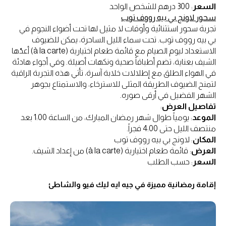
السعر
: 300 درهم للشخص الواحد
سحور لاونج بي بيه رووف توب
تجربة سحور استثنائية وأوقات لا مثيل لها تحت أضواء النجوم في
بي بيه رووف توب. تحت سماء الليل الساحرة، يمكن للضيوف
الاستعداد ليوم الصيام مع قائمة طعام اختيارية (à la carte) أعدّها
الشيف بعناية، تضم أطباقاً صحية ونكهات أصيلة. وفي أجواء هادئة
في الهواء الطلق مع إطلالات خلابة آسرة، تأتي هذه التجربة الراقية
لتمنح الضيوف الطريقة المثلى للاسترخاء، والاستمتاع بجوهر
الشهر الفضيل في أرقى صوره.
تفاصيل العرض
:
الموعد
: يومياً طوال شهر رمضان المبارك، من الساعة 1:00 بعد
منتصف الليل حتى 4:00 فجراً.
المكان
: لاونج بي بيه رووف توب
العرض
: قائمة طعام اختيارية (à la carte) من إعداد الشيف.
السعر
: حسب الطلب
إقامة رمضانية مميزة في جيه ايه ليك فيو والشاطئ