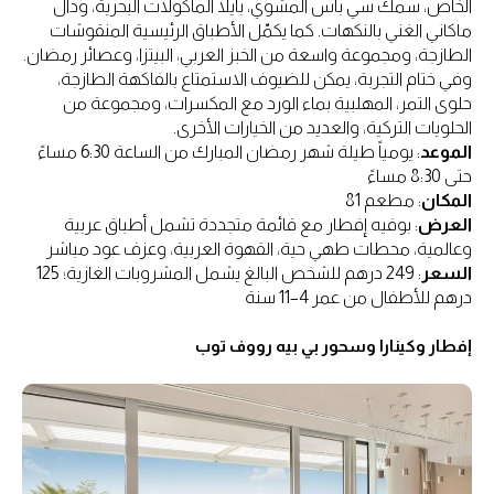
الخاص، سمك سي باس المشوي، بايلا المأكولات البحرية، ودال
ماكاني الغني بالنكهات. كما يكمّل الأطباق الرئيسية المنقوشات
الطازجة، ومجموعة واسعة من الخبز العربي، البيتزا، وعصائر رمضان.
وفي ختام التجربة، يمكن للضيوف الاستمتاع بالفاكهة الطازجة،
حلوى التمر، المهلبية بماء الورد مع المكسرات، ومجموعة من
الحلويات التركية، والعديد من الخيارات الأخرى.
الموعد
: يومياً طيلة شهر رمضان المبارك من الساعة 6:30 مساءً
حتى 8:30 مساءً
المكان
: مطعم 81
العرض
: بوفيه إفطار مع قائمة متجددة تشمل أطباق عربية
وعالمية، محطات طهي حية، القهوة العربية، وعزف عود مباشر
السعر
: 249 درهم للشخص البالغ يشمل المشروبات الغازية؛ 125
درهم للأطفال من عمر 4–11 سنة
إفطار وكينارا وسحور بي بيه رووف توب