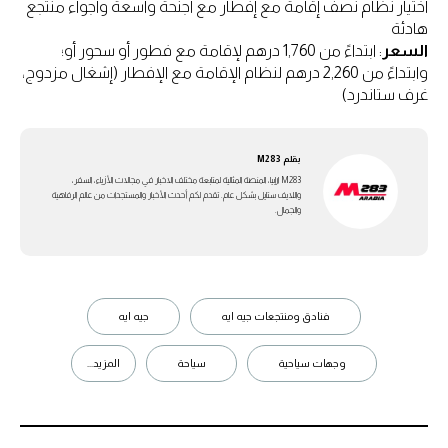
اختيار نظام نصف إقامة مع إفطار مع أجنحة واسعة وأجواء منتجع
هادئة
السعر
: ابتداءً من 1,760 درهم لإقامة مع فطور أو سحور أو؛
وابتداءً من 2,260 درهم لنظام الإقامة مع الإفطار (إشغال مزدوج،
غرف ستاندرد)
بقلم
M283
M283 ارابيا، المنصة المثالية لمتابعة مختلف الاخبار في مجالات الأزياء، السفر،
واللايف ستايل بشكل عام. تقدم لكم أحدث الأخبار والمستجدات من عالم الرفاهية
والجمال.
فنادق ومنتجعات جيه ايه
جيه ايه
وجهات سياحية
سياحة
المزيد...