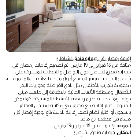
إقامة رمضان في جيه ايه فندق الشاطئ
متاحة من 18 فبراير إلى 19 مارس، تم تصميم إقامات رمضان في
جيه ايه فندق الشاطئ حول التواصل واللحظات المشتركة على
شاطئ البحر. حيث يوفر المنتجع أجواءً مريحة للعائلات والمجموعات،
مدعومة بتجارب للأطفال مثل نادي القراصنة وحوريات البحر
للأطفال ومنطقة الألعاب المائية، بالإضافة إلى ملعب ميني
جولف ومساحات خضراء واسعة للأنشطة المشتركة. كما يمكن
للضيوف اختيار إقامة مع فطور مع إمكانية استبدال الفطور
بالسحور، أو اختيار نظام نصف إقامة للاستمتاع بوجبة إفطار كل
مساء في مطعم ابن ماجد.
الموعد
: لإقامات بين 18 فبراير و19 مارس
المكان
: جيه ايه فندق الشاطئ