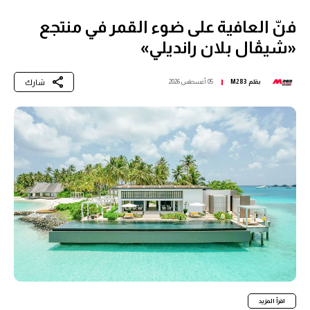
فنّ العافية على ضوء القمر في منتجع
«شيڤال بلان رانديلي»
شارك
بقلم
M283
05 أغسطس 2026
اقرأ المزيد