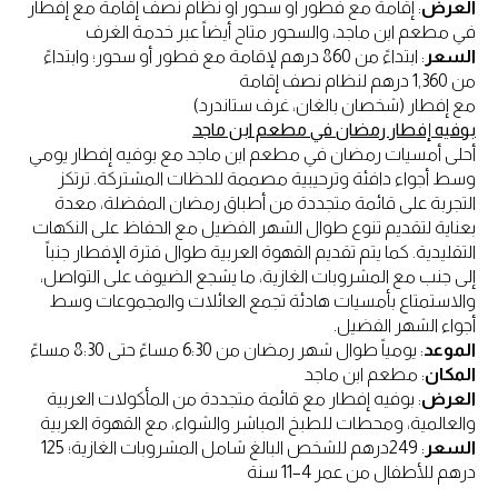
العرض
: إقامة مع فطور أو سحور أو نظام نصف إقامة مع إفطار
في مطعم ابن ماجد، والسحور متاح أيضاً عبر خدمة الغرف
السعر
: ابتداءً من 860 درهم لإقامة مع فطور أو سحور؛ وابتداءً
من 1,360 درهم لنظام نصف إقامة
مع إفطار (شخصان بالغان، غرف ستاندرد)
بوفيه إفطار رمضان في مطعم ابن ماجد
أحلى أمسيات رمضان في مطعم ابن ماجد مع بوفيه إفطار يومي
وسط أجواء دافئة وترحيبية مصممة للحظات المشتركة. ترتكز
التجربة على قائمة متجددة من أطباق رمضان المفضلة، معدة
بعناية لتقديم تنوع طوال الشهر الفضيل مع الحفاظ على النكهات
التقليدية. كما يتم تقديم القهوة العربية طوال فترة الإفطار جنباً
إلى جنب مع المشروبات الغازية، ما يشجع الضيوف على التواصل،
والاستمتاع بأمسيات هادئة تجمع العائلات والمجموعات وسط
أجواء الشهر الفضيل.
الموعد
: يومياً طوال شهر رمضان من 6:30 مساءً حتى 8:30 مساءً
المكان
: مطعم ابن ماجد
العرض
: بوفيه إفطار مع قائمة متجددة من المأكولات العربية
والعالمية، ومحطات للطبخ المباشر والشواء، مع القهوة العربية
السعر
: 249درهم للشخص البالغ شامل المشروبات الغازية؛ 125
درهم للأطفال من عمر 4–11 سنة