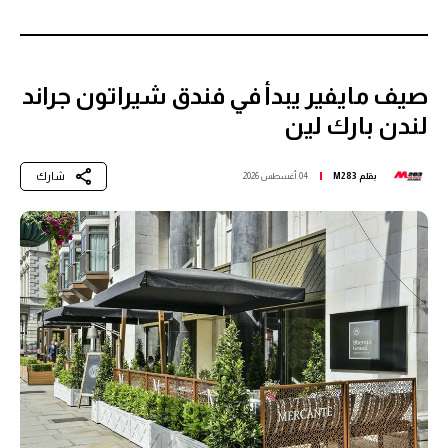
صيف مايفير يبدأ في فندق شيراتون جراند
لندن بارك لين
شارك
بقلم
M283
04 أغسطس 2026