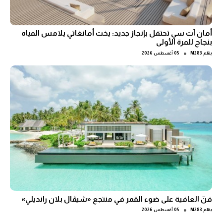
أمان آت سي تحتفل بإنجاز جديد: يخت أمانغاتي يلامس المياه
بنجاح للمرة الأولى
●
بقلم
M283
05 أغسطس 2026
فنّ العافية على ضوء القمر في منتجع «شيڤال بلان رانديلي»
●
بقلم
M283
05 أغسطس 2026