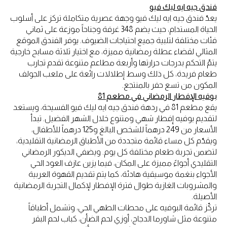
فندق جيه ايه ليك فيو
يعدّ فندق جيه ايه ليك فيو وجهة عصرية متكاملة تركز على أسلوب
الحياة المستدام، حيث يضم 348 غرفة وجناحاً موزعة على ثماني
فئات مختلفة لتلبية جميع احتياجات الضيوف. يوفر الفندق الموقع
المثالي لقضاء عطلة رمضانية مميزة، مع اختيار ثلاثة مسابح خارجية
يتمّ التحكم بدرجات حرارتها وأربعة مطاعم متنوعة تقدم تجارب
طعام فريدة، كل ذلك وسط إطلالات رائعة على ملعب الجولف
المكون من تسع حفر بالمنتجع.
بوفيه الإفطار الرمضاني في مطعم 81
يقع مطعم 81 في ردهة فندق جيه ايه ليك فيو الفسيحة، ويستعد
لتقديم بوفيه إفطار شهي ومتنوع خلال الشهر الفضيل. تبدأ
الأسعار من 249 درهماً للشخص البالغ و125 درهماً للأطفال،
ويقدّم كل مساء قائمة متجددة من الأطباق الرمضانية التقليدية،
لتضمن تجربة طعام مختلفة كل يوم. ويضفي الديكور الرمضاني
التقليدي أجواءً مميزة على المكان، فيما يزين عازف العود الحي
الأجواء بنغمة موسيقية هادئة، كما يتم تقديم القهوة العربية
والمشروبات الغازية طوال فترة الإفطار لإكمال التجربة الرمضانية
الأصيلة.
تركّز قائمة البوفيه على محطات الطهي الحي، وتشمل أطباقاً
متنوعة مثل شاورما الدجاج، أوزي لحم الضأن، كباب لحم البقر