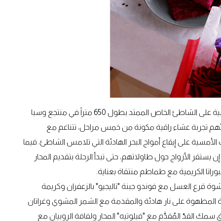
فرصة لقضاء لحظاتٍ من العمر والاستمتاع بسحر الرمال الذهبية على الشاطئ الخاص الممتد بطول 650 متراً في منتجع وسبا
ئهم تجربة عشاء راقية مكونة من خمس مراحل، تتناغم مع
أمسية على إيقاع أمواج البحر الهادئة التي تلامس الشاطئ، فيما
 يستقر الأزواج حول طاولاتهم، حتى تبدأ الرحلة بتقديم المحار
لبوراتا الكريمية مع طماطم منتقاة بعناية.
شوة قرع العسل مع فوندو جبنة "تاليجيو" بالزعفران وكريمة
طرية المطهوة على نار هادئة والمقدمة مع الشمر المشوي وغراتان
ك القدّ المُقدَّم مع "فيلوتيه" المحار ولفافة الروبيان مع