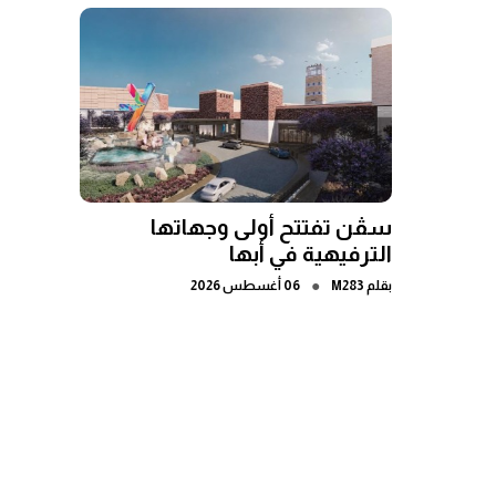
سڤن تفتتح أولى وجهاتها
الترفيهية في أبها
●
بقلم
M283
06 أغسطس 2026