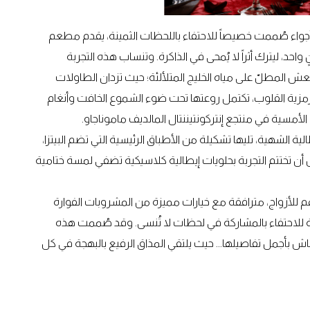
ي أجواء صُممت خصيصاً للاحتفاء باللحظات الثمينة، يقدم مطعم
حد، ليترك أثراً لا يُمحى في الذاكرة. وتنساب هذه التجربة
منعش المطلّ على مياه الخليج المتلألئة؛ حيث تزدان الطاولات
 رمزية القلوب، تكتمل روعتها تحت ضوء الشموع الخافت وأنغام
الأمسية في منتجع إنتركونتيننتال المالديف ماموناجاو.
 الشهية، تليها تشكيلة من الأطباق الرئيسية التي تضم البيتزا،
 أن تختتم التجربة بحلويات إيطالية كلاسيكية تضفي لمسة ختامية
ائمة الطعام المكونة من خمس مراحل بسعر 449 درهم للأزواج، مترافقة مع خيارات مميزة من المشروبات الفوارة
ية للاحتفاء بالمشاركة في لحظات لا تُنسى. وقد صُممت هذه
عاش بأجمل تفاصيلها... حيث يلتقي المذاق الرفيع بالبهجة في كل