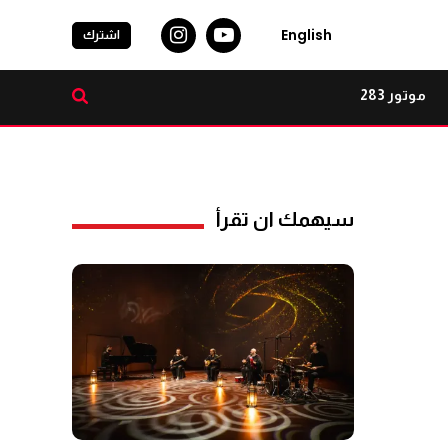
English
اشترك
موتور 283
سيهمك ان تقرأ