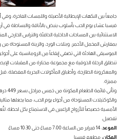
جامعاً بين النكهات الإيطالية الأصيلة واللمسات الفاخرة، وف
فيسبا عشاء يوم الحب بأسلوب ينبض بالأناقة والبساطة في آنٍ وا
الاستثنائية بين المساحات الداخلية الدافئة والتراس الخارجي ال
بمفارش المخمل الأحمر، وبتلات الورد، والزينة المستوحاة من
الموسيقى الهادئة التي تضفي إيقاعاً من الرومانسية على أجواء 
تنطلق الرحلة الذوقية مع مجموعة مختارة من المقبلات الإيطالية
والمعكرونة الطازجة، وأطباق المأكولات البحرية المفضلة، قبل
مميزة.
وتأتي ق
والكوكتيلات المستوحاة من أجواء يوم الحب، مما يجعلها مثال
الأمسية خصيصاً للأزواج الراغبين في الاستمتاع بكل لحظة، لتُ
تفصيل.
الموعد
: 14 فبراير من الساعة 7:00 مساءً حتى 10:30 مساءً
المكان
: مطعم فيسبا