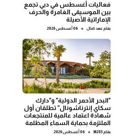
فعاليات أغسطس في دبي تجمع
بين الموسيقى الغامرة والحرف
الإماراتية الأصيلة
●
بقلم
عهد كمال
06 أغسطس 2026
"البحر الأحمر الدولية" و"دارك
سكاي إنترناشونال" تطلقان أول
شهادة اعتماد عالمية للمنتجعات
الملتزمة بحماية السماء المظلمة
●
بقلم
M283
06 أغسطس 2026