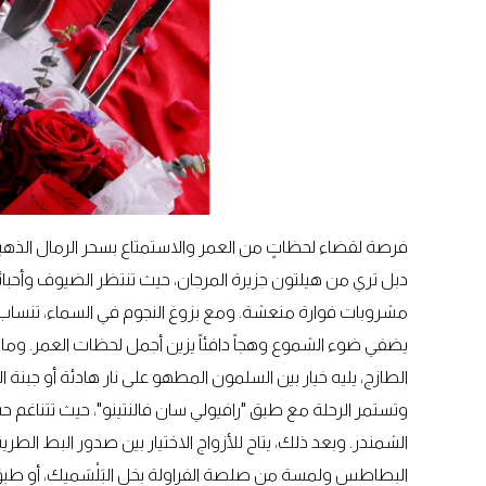
دبل تري من هيلتون جزيرة المرجان، حيث تنتظر الضيوف وأحبا
مشروبات فوارة منعشة. ومع بزوغ النجوم في السماء، تنساب ال
يضفي ضوء الشموع وهجاً دافئاً يزين أجمل لحظات العمر. وما إن
الطازج، يليه خيار بين السلمون المطهو على نار هادئة أو جبنة ا
وتستمر الرحلة مع طبق "رافيولي سان فالنتينو"، حيث تتناغم ح
الشمندر. وبعد ذلك، يتاح للأزواج الاختيار بين صدور البط ال
البطاطس ولمسة من صلصة الفراولة بخل البَلْسَميك، أو طبق سم