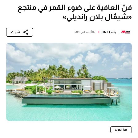
فنّ العافية على ضوء القمر في منتجع
«شيڤال بلان رانديلي»
شارك
بقلم
M283
05 أغسطس 2026
اقرأ المزيد