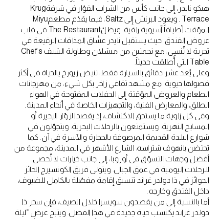
هيكو نايدر، إلى جانب كأس من الشراب الفوّار في شرفةKrug
Terrace . ويعود البرنش إلى Saltz، فيما يقدّم مطعمMiyu
المؤقت أطباقاً آسيوية راقية. ويظلّThe Restaurant في قلب
عروض الفندق، حيث يستقبل نايدر عشّاق المذاقات الرفيعة في
تجربة لا تُنسى، مع نجمتين من ميشلان وطاولة الشيف Chef’s
Table التي أُطلقت حديثاً.
وعلى بُعد عشر دقائق بالسيارة فقط، تنبض زيورخ بالحياة في أكثر
فصولها حيوية، مع مشهد ثقافي زاخر بكل شيء، من مهرجانات
الطعام والعروض المؤقتة إلى الحفلات المفتوحة في الهواء
الطلق، والمعارض الفنية، والتجهيزات الخاصة في أنحاء المدينة.
وفي كل زاوية ما يستحق الاكتشاف، إذ يقصد الزوّار البحيرة أو
المسابح النهرية، ويستمتعون بالرحلات البحرية، ويتجوّلون في
شوارع البلدة القديمة المرصوفة بالحجارة والآسرة في آن. كما
تحتضن بانهوف شتراسه، الشارع الأشهر في المدينة، مجموعة من
أفضل وجهات التسوّق في أوروبا، إلى جانب خيارات لا تُحصى
للرحلات اليومية في عمق الجبال. ويتولى فريق الكونسيرج الحائز
الجوائز في ذا دولدر غراند تنسيق إقامة مفصّلة بالكامل للضيوف،
داخل الفندق وخارجه.
أما بالنسبة إلى من يقصدون سويسرا خلال الصيف، فإن سحر ذا
دولدر غراند يكتسب حياة جديدة في هذا الفصل. ويتيح عرض "ليلة