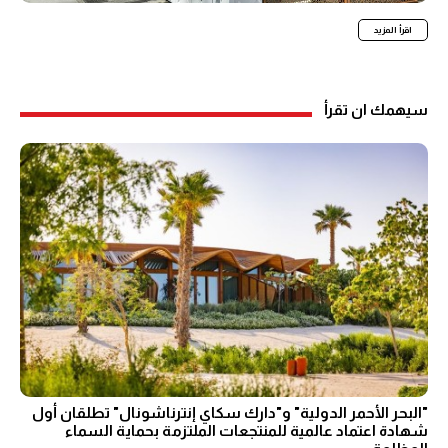
اقرأ المزيد
سيهمك ان تقرأ
"البحر الأحمر الدولية" و"دارك سكاي إنترناشونال" تطلقان أول
شهادة اعتماد عالمية للمنتجعات الملتزمة بحماية السماء