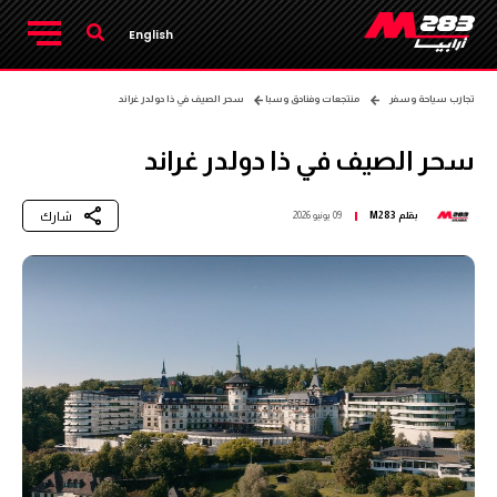
English
تجارب سياحة وسفر
منتجعات وفنادق وسبا
سحر الصيف في ذا دولدر غراند
سحر الصيف في ذا دولدر غراند
شارك
بقلم
M283
09 يونيو 2026