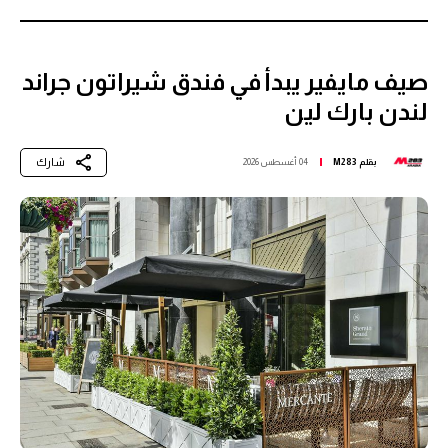
صيف مايفير يبدأ في فندق شيراتون جراند
لندن بارك لين
شارك
بقلم
M283
04 أغسطس 2026