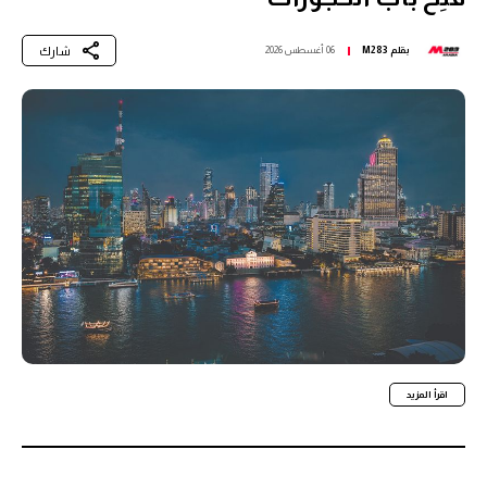
شارك
بقلم
M283
06 أغسطس 2026
اقرأ المزيد