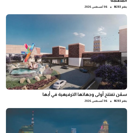
المظلمة
●
بقلم
M283
06 أغسطس 2026
سڤن تفتتح أولى وجهاتها الترفيهية في أبها
●
بقلم
M283
06 أغسطس 2026