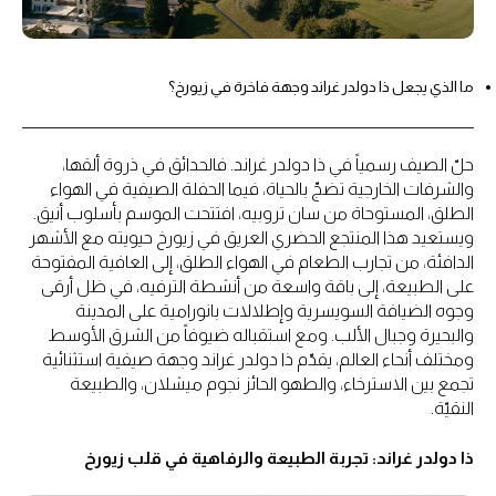
ما الذي يجعل ذا دولدر غراند وجهة فاخرة في زيورخ؟
حلّ الصيف رسمياً في ذا دولدر غراند. فالحدائق في ذروة ألقها،
والشرفات الخارجية تضجّ بالحياة، فيما الحفلة الصيفية في الهواء
الطلق، المستوحاة من سان تروبيه، افتتحت الموسم بأسلوب أنيق.
ويستعيد هذا المنتجع الحضري العريق في زيورخ حيويته مع الأشهر
الدافئة، من تجارب الطعام في الهواء الطلق، إلى العافية المفتوحة
على الطبيعة، إلى باقة واسعة من أنشطة الترفيه، في ظل أرقى
وجوه الضيافة السويسرية وإطلالات بانورامية على المدينة
والبحيرة وجبال الألب. ومع استقباله ضيوفاً من الشرق الأوسط
ومختلف أنحاء العالم، يقدّم ذا دولدر غراند وجهة صيفية استثنائية
تجمع بين الاسترخاء، والطهو الحائز نجوم ميشلان، والطبيعة
النقيّة.
ذا دولدر غراند: تجربة الطبيعة والرفاهية في قلب زيورخ