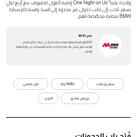
واحدة علينا" One Night on Us إقامة أطول للضيوف، مع أربع ليالٍ
بسعر ثلاث، إلى جانب دخول غير محدود إلى السبا، واستخدام سيارة
BMW مجانية مخصّصة لهم.
بقلم
M283
M283 ارابيا، المنصة المثالية لمتابعة مختلف الاخبار في مجالات الأزياء، السفر،
واللايف ستايل بشكل عام. تقدم لكم أحدث الأخبار والمستجدات من عالم الرفاهية
والجمال.
سفر ورحلات
M283 ارابيا
بيان صحفي
عروض فنادق
المزيد...
فُتِح باب الحجوزات