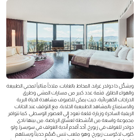
ويشكّل ذا دولدر غراند، المحاط بالغابات، ملاذاً مثالياً لمحبي الطبيعة
والهواء الطلق. فثمة عدد كبير من مسارات المشي وطرق
الدراجات الكهربائية، حيث يمكن للضيوف مشاهدة الحياة البرية
والاستمتاع بالمشاهد الطبيعية الخلابة، مع التوقف عند الحانات
الريفية الساحرة وزيارة قلعة تعود إلى العصور الوسطى. كما تتوافر
مجموعة واسعة من الأنشطة لعشّاق الرياضة، من بينها نادي
دولدر للغولف في زيورخ، أحد أقدم أندية الغولف في سويسرا، ولو
كلوب لاكوست زيورخ، وهو ملعب تنس صُمّم حديثاً ويستلهم