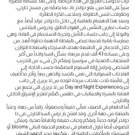
تراث لاكوست العريق في هذه الرياضة. وعلى بُعد مسافة قصيرة
سيراً على القدمين، يقع دولدر باد، بما يضمّه من مسبح خارجي،
وطاولات لتنس الطاولة، وملاعب للكرة الطائرة.
ويمتد هذا الاهتمام بالعافية إلى داخل ذا دولدر غراند أيضاً، مع
جلسات تمارين التنفّس في الهواء الطلق، ودروس البيلاتس
واليوغا، إلى جانب جلسات التأمل وتجربة الاستحمام في الغابة، وهي
ممارسة يابانية قديمة تمضي باليقظة الذهنية خطوة أبعد، من
خلال الاندماج في الطبيعة بهدف الاسترخاء واستعادة التوازن.
وعلى مساحة 43 ألف قدم مربعة، يشكّل السبا واحداً من أكبر
المنتجعات الصحية في سويسرا، ويقدّم كل شيء، من التدريب
الشخصي وبرامج إزالة السموم المصمّمة بحسب الحاجة، إلى
العلاجات الشمولية التي تعنى بالجسد والذهن معاً. وآخر ما أُضيف
إلى قائمته ثلاث علاجات مريحة للوجه من لا بريري، إلى جانب
تجربةDay and Night Experience من لا بريري، التي تجمع بين
العناية بالبشرة والجماليات في طقس صُمّم لتعزيز الإشراق الداخلي
والخارجي.
أما الطعام في الصيف، فيأتي خفيفاً ومصقولاً، راقياً من جهة، وغنياً
بالمتعة من جهة أخرى. وقد افتتح بار تراس السبا الخارجي في ذا
دولدر أبوابه حديثاً، ويقدّم وجبات خفيفة وأطباقاً صحية. ويمكن
للضيوف أيضاً تناول الطعام في مطعم الحديقة النباتي blooms، أو
الاستمتاع بالمأكولات الراقية التي يقدّمها مدير الطهو الشيف