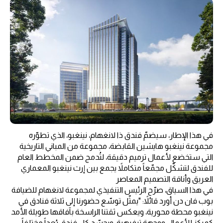
في هذا الإطار، سيضمّ فندق ذا لانغهام، نينغبو، الذي تطوّره
مجموعة نينغبو هايشين القابضة، مجموعة من المباني التاريخية
التي ستخضع لأعمال ترميم دقيقة، لتُدمج ضمن المخطط العام
للفندق لتشكّل مجمّعاً متكاملاً يجمع بين إرث نينغبو المعماري
العريق وأناقة التصميم المعاصر
في هذا السياق، صرّح الرئيس التنفيذي لمجموعة لانغهام للضيافة
بوب فان دن أورد قائلاً: "يمثّل توسّع حضورنا إلى ثلاثة فنادق في
نينغبو محطة محورية، ويعكس ثقتنا الراسخة بآفاقها طويلة الأمد
كمركز للأعمال ووجهة ترفيهية. ويجسّد كل فندق بُعداً مختلفاً