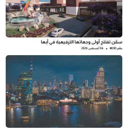
سڤن تفتتح أولى وجهاتها الترفيهية في أبها
●
بقلم
M283
06 أغسطس 2026