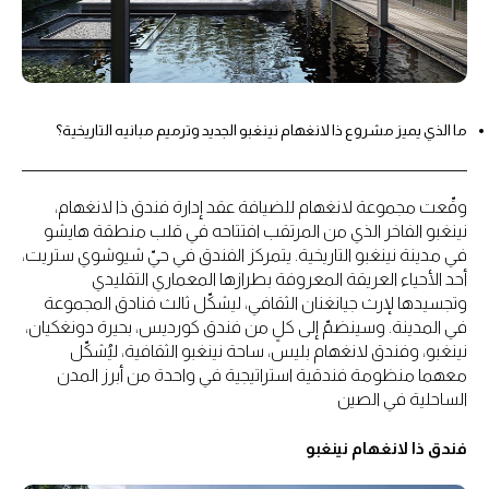
ما الذي يميز مشروع ذا لانغهام نينغبو الجديد وترميم مبانيه التاريخية؟
وقّعت مجموعة لانغهام للضيافة عقد إدارة فندق ذا لانغهام،
نينغبو الفاخر الذي من المرتقب افتتاحه في قلب منطقة هايشو
في مدينة نينغبو التاريخية. يتمركز الفندق في حيّ شيوشوي ستريت،
أحد الأحياء العريقة المعروفة بطرازها المعماري التقليدي
وتجسيدها لإرث جيانغنان الثقافي، ليشكّل ثالث فنادق المجموعة
في المدينة. وسينضمّ إلى كلٍ من فندق كورديس، بحيرة دونغكيان،
نينغبو، وفندق لانغهام بليس، ساحة نينغبو الثقافية، ليُشكّل
معهما منظومة فندقية استراتيجية في واحدة من أبرز المدن
الساحلية في الصين
فندق ذا لانغهام نينغبو