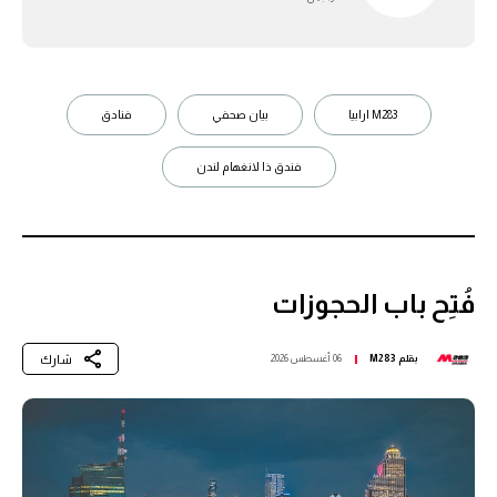
M283 ارابيا
بيان صحفي
فنادق
فندق ذا لانغهام لندن
فُتِح باب الحجوزات
شارك
بقلم
M283
06 أغسطس 2026