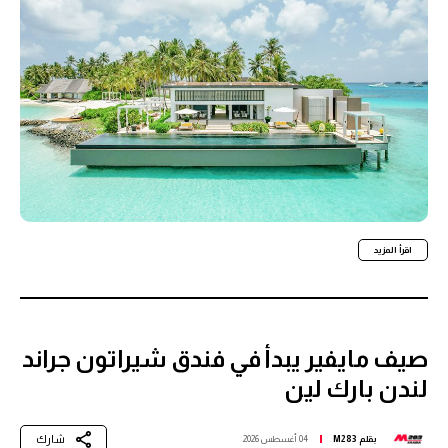
اقرأ المزيد
صيف مايفير يبدأ في فندق شيراتون جراند
لندن بارك لين
شارك
بقلم
M283
04 أغسطس 2026