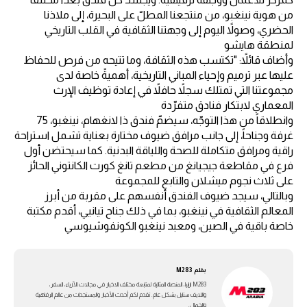
من هوية نينغبو، من منتجعنا المطلّ على البحيرة، إلى ملاذنا
الحضري، وصولاً اليوم إلى وجهتنا الثقافية في القلب التاريخي
لمنطقة هايشو
وأضاف قائلاً: "تكتسب هذه الثقافة، وما تتيحه من فرص للحفاظ
عليها عبر ترميم وإحياء المباني التاريخية، أهميةً خاصة لدى
مجموعتنا التي تمتلك سجلاً حافلاً في إعادة توظيف الإرث
المعماري لابتكار فنادق متفرّدة
وانطلاقاً من هذا التوجّه، سيضمّ فندق ذا لانغهام، نينغبو، 75
غرفة وجناحاً، إلى جانب مرافق ضيوف مختارة بعناية تشمل استراحة
راقية ومرافق متكاملة للصحة واللياقة البدنية. كما سيحتضن أول
فرع في مقاطعة جيجيانغ من مطعم تانغ كورت الكانتوني الحائز
على ثلاث نجوم ميشلان والتابع للمجموعة
وبالتالي، سيجد ضيوف الفندق أنفسهم على مقربة من أبرز
المعالم الثقافية في نينغبو، بما في ذلك جناح تيانيي، أقدم مكتبة
خاصة باقية في الصين، ومعبد نينغبو الكونفوشيوسي
بقلم
M283
M283 ارابيا، المنصة المثالية لمتابعة مختلف الاخبار في مجالات الأزياء، السفر،
واللايف ستايل بشكل عام. تقدم لكم أحدث الأخبار والمستجدات من عالم الرفاهية
والجمال.