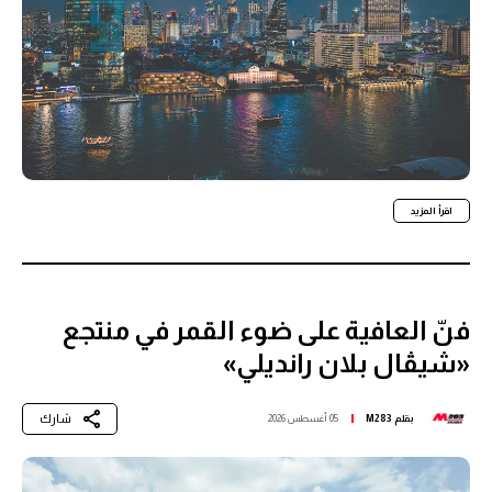
اقرأ المزيد
فنّ العافية على ضوء القمر في منتجع
«شيڤال بلان رانديلي»
شارك
بقلم
M283
05 أغسطس 2026