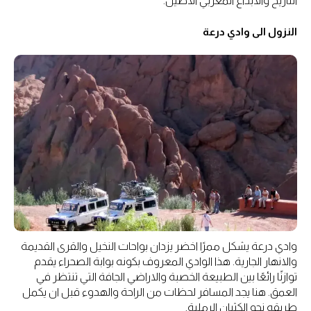
التاريخ والابداع المغربي الاصيل.
النزول الى وادي درعة
وادي درعة يشكل ممرًا اخضر يزدان بواحات النخيل والقرى القديمة
والانهار الجارية. هذا الوادي المعروف بكونه بوابة الصحراء يقدم
توازنًا رائعًا بين الطبيعة الخصبة والاراضي الجافة التي تنتظر في
العمق. هنا يجد المسافر لحظات من الراحة والهدوء قبل ان يكمل
طريقه نحو الكثبان الرملية.