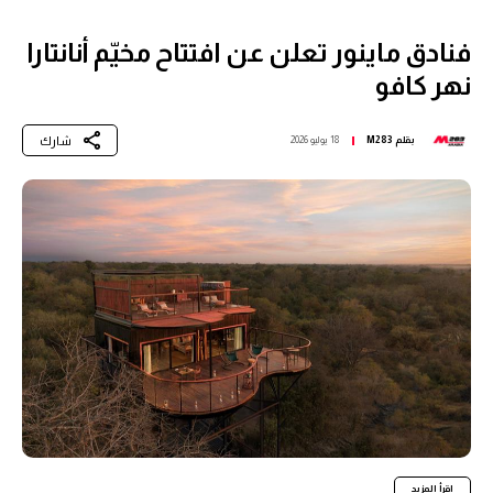
فنادق ماينور تعلن عن افتتاح مخيّم أنانتارا
نهر كافو
شارك
بقلم
M283
18 يوليو 2026
اقرأ المزيد