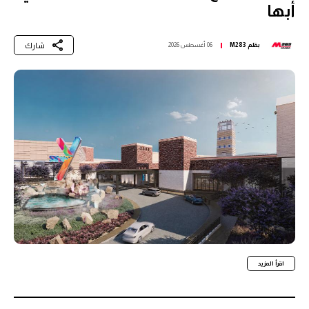
أبها
شارك
بقلم
M283
06 أغسطس 2026
اقرأ المزيد