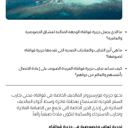
ما الذي يجعل جزيرة ڤواڤاه الوجهة المثالية لعشاق الخصوصية
والعافية؟
ما هي أبرز التجارب والعلاجات الصحية التي تقدمها جزيرة ڤواڤاه
لضيوفها؟
كيف تساعد تجارب جزيرة ڤواڤاه الفريدة الضيوف على إعادة الاتصال
بأنفسهم والعالم من حولهم؟
تدعو جزيرة فورسيزونز المالديف الخاصة في ڤواڤاه محبي تجارب
السفر الفردية للاستمتاع بعطلة فاخرة وسط أجواء المالديف
الساحرة في إحدى الجزر الخاصة التي تجمع بين الضيافة الفاخرة
وتجارب الاسترخاء والسكينة لتكون ملاذاً صيفياً رائعاً.
تجربة تعافٍ وخصوصية في جزيرة ڤواڤاه