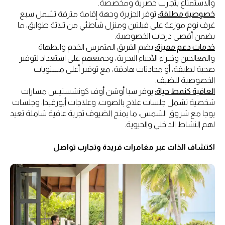
والاستمتاع بتجارب حصرية ومخصصة.
خصوصية مطلقة:
توفر الجزيرة وجهة إقامة مترفة تشمل سبع
غرف نوم موزعة على فيلتين ومنزل شاطئي من ثلاثة طوابق، ما
يضمن أقصى درجات الخصوصية.
خدمات دعم مميزة:
يضم الفريق المتمرس الخدم والطهاة
والمعالجين وخبراء الأحياء البحرية، وجميعهم على استعداد لتوفير
صحبة لطيفة، أو محادثات هادفة، مع توفير أعلى مستويات
الخصوصية للضيف.
العافية كنمط حياة:
يوفر سبا أوشن أوف كونشسنيس مسارات
شخصية تشمل جلسات علاج بالصوت، وعلاجات أيورفيدا، وجلسات
يوجا مع شروق الشمس، ما يمنح الضيوف تجربة عافية شاملة تعيد
لهم النشاط الداخلي والحيوية.
اكتشاف الذات عبر مغامرات فريدة وتجارب تواصل