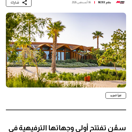
شارك
بقلم
M283
06 أغسطس 2026
اقرأ المزيد
سڤن تفتتح أولى وجهاتها الترفيهية في