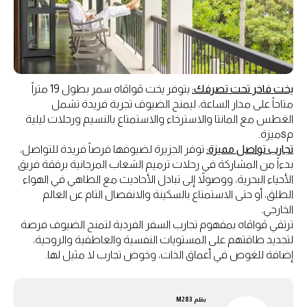
يخت فاخر تحت تصرفك:
يتوفر يخت ڤواڤاه سمر بطول 19 متراً
متاحاً على مدار الساعة، ليمنح الضيوف تجربة فريدة تشمل
الغطس مع المانتا والاسترخاء والاستمتاع بالنسيم ورحلات ليلية
مsميزة.
تجارب تواصل مميزة:
توفر الجزيرة لضيوفها فرصاً فريدة للتواصل،
بدءاً من المشاركة في رحلات ترميم الشعاب المرجانية برفقة فريق
الأحياء البحرية، ووصولاً إلى تبادل الأحاديث مع الطاهي في الهواء
الطلق، أو حتى الاستمتاع بالسكينة والانفصال التام عن العالم
الخارجي.
ترتقي ڤواڤاه بمفهوم تجارب السفر الفردية لتمنح الضيوف فرصة
لتجديد طاقتهم على المستويات النفسية والعاطفية والروحية،
إضافة للغوص في أعماق الذات، وخوض تجارب لا مثيل لها.
بقلم
M283