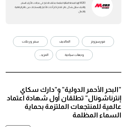
M283 ارابيا، المنصة المثالية لمتابعة مختلف الاخبار في مجالات الأزياء، السفر،
واللايف ستايل بشكل عام. تقدم لكم أحدث الأخبار والمستجدات من عالم الرفاهية
والجمال.
فورسيزونز
المالديف
سفر ورحلات
وجهات سياحية
المزيد...
"البحر الأحمر الدولية" و"دارك سكاي
إنترناشونال" تطلقان أول شهادة اعتماد
عالمية للمنتجعات الملتزمة بحماية
السماء المظلمة