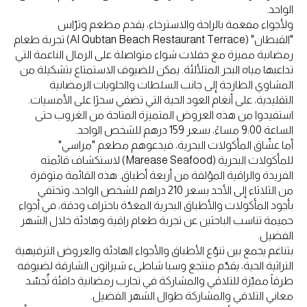
الواحد.
ولأجواء مفعمة بالراحة والاسترخاء، يقدم مطعم وترّاس
"القبطان" (Al Qubtan Beach Restaurant Terrace) تجربة طعام
رمضانية مميزة مع حفلات شواء متواصلة على الرمال الناعمة التي
تداعبها مياه البحر المتلألئة. يمكن للضيوف الاستمتاع بتشكيلة من
المشاوي الطازجة إلى جانب السلطات والحلويات الرمضانية
التقليدية، على أنغام العود الحية التي تضفي سحرًا على الأمسيات.
استفيدوا من هذه العروض المتميزة المتاحة من الغروب حتى
الساعة 9:00 مساءً، بسعر 159 درهم للشخص الواحد.
أما عشّاق المأكولات البحرية، فيدعوهم مطعم "مراسي"
للمأكولات البحرية (Marease Seafood) لاستكشاف قائمته
الفريدة والراقية المؤلفة من أربعة أطباق. هذه القائمة متوفرة
من الثلاثاء إلى الأحد بسعر 210 دراهم للشخص الواحد، وتحتفي
بأجود المأكولات والأطباق البحرية المعدّة باحتراف ودقة، في أجواء
حميمة تناسب الباحثين عن تجربة طعام راقية وهادئة خلال الشهر
الفضيل.
بتناغم يجمع بين تنوّع الأطباق والأجواء الهادئة والعروض الترفيهية
التراثية الحية، يقدّم منتجع وسبا شاطىء شيراتون الشارقة لضيوفه
طرقاً مميّزة للتلاقي والمشاركة في تجارب رمضانية دافئة تُجسّد
معاني التلاقي والمشاركة طوال الشهر الفضيل.