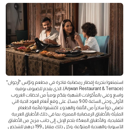
استمتعوا بتجربة إفطار رمضانية فاخرة في مطعم وترّاس "أرجوان"
(Arjwan Restaurant & Terrace)، الذي يقدم للضيوف بوفيه
واسع وغني بالمأكولات الشهية يقدّم يومياً من لحظات الغروب
الأولى وحتى الساعة 9:00 مساءً، على وقع أنغام العود الحية التي
تضفي جواً ساحراً من الألفة والهدوء. اكتشفوا قائمة الطعام
المليئة بالأطباق الرمضانية المميزة، بما في ذلك الأطباق العربية
التقليدية، والأطباق المعدّة بلحم الإبل، إلى جانب مزيج من الأطباق
الآسيوية والهندية المتنوّعة، وكل ذلك مقابل 199 درهم للشخص