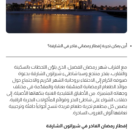
أين يمكن تجربة إفطار رمضاني فاخر في الشارقة؟
مع اقتراب شهر رمضان الفضيل، الذي يلوّن اللحظات بالسكينة
والتقارب، يفخر منتجع وسبا شاطىء شيراتون الشارقة بدعوة
ضيوفه الكرام إلى الاحتفاء بروحانية الشهر الكريم والاجتماع حول
موائد الطعام الرمضانية المنسّقة بعناية والمقدّمة في مختلف
وجهاته المتميزة. من الأطباق التقليدية الغنية بنكهاتها الأصيلة، إلى
حفلات الشواء على شاطئ البحر وقوائم المأكولات البحرية الراقية،
يضمن كل مطعم تجربة طعام فريدة تنسج أجواءاً دافئة وترحيبية
تعانقها ألوان الغروب الساحرة.
إفطار رمضان الفاخر في شيراتون الشارقة