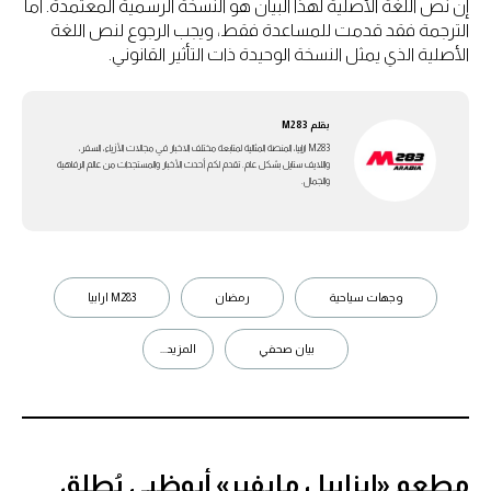
إن نص اللغة الأصلية لهذا البيان هو النسخة الرسمية المعتمدة. أما
الترجمة فقد قدمت للمساعدة فقط، ويجب الرجوع لنص اللغة
الأصلية الذي يمثل النسخة الوحيدة ذات التأثير القانوني.
بقلم
M283
M283 ارابيا، المنصة المثالية لمتابعة مختلف الاخبار في مجالات الأزياء، السفر،
واللايف ستايل بشكل عام. تقدم لكم أحدث الأخبار والمستجدات من عالم الرفاهية
والجمال.
وجهات سياحية
رمضان
M283 ارابيا
بيان صحفي
المزيد...
مطعم «إيزابيل مايفير» أبوظبي يُطلق