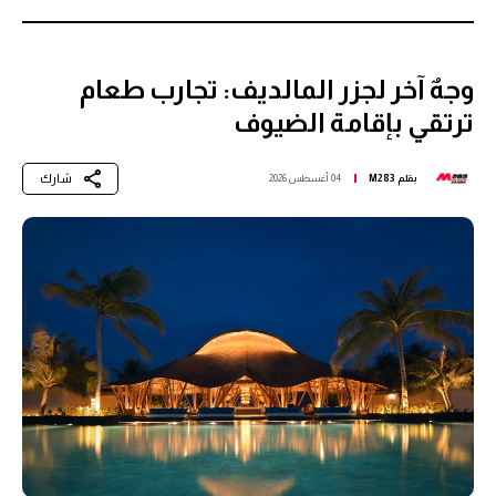
وجهٌ آخر لجزر المالديف: تجارب طعام
ترتقي بإقامة الضيوف
شارك
بقلم
M283
04 أغسطس 2026