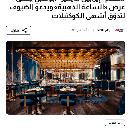
عرض «الساعة الذهبيّة» ويدعو الضيوف
لتذوّق أشهى الكوكتيلات
شارك
بقلم
M283
05 أغسطس 2026
اقرأ المزيد