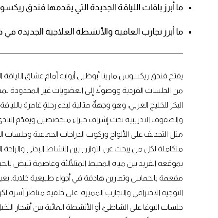
ما أبرز باقات اللياقة الجديدة التي يقدمها فندق ريكسوس
ما أبرز تجارب العافية والأنشطة العلاجية الجديدة ف
يفتح فندق ريكسوس مارينا أبوظبي أبوابه أمام عشاق اللياقة ا
البكر للخليج العربي، وهو وجهةٌ مثالية لبدء رحلةٍ غامرة بالل
والصفوف التدريبية تحت إشراف خبراء متخصصين ويقدّم الناد
مثل التجديف على الألواح وركوب الدراجات الجماعية وجلسات الحم
متكاملة لكل من يبحث عن التوازن بين النشاط البدني والراحة ال
بموقعه الفريد بين مياه المحيط المتلألئة وعاصمة تنبض بالح
مفعمة بالحماس وتمارين هادفة في أجواء طبيعية خلابة. بعيداً 
التوجيه الاحترافي والتجارب المميزة، على خلفية مناظر آسرة ل
جلسات اليوغا على الشاطئ، أو الأنشطة المائية بين أشجار النخي