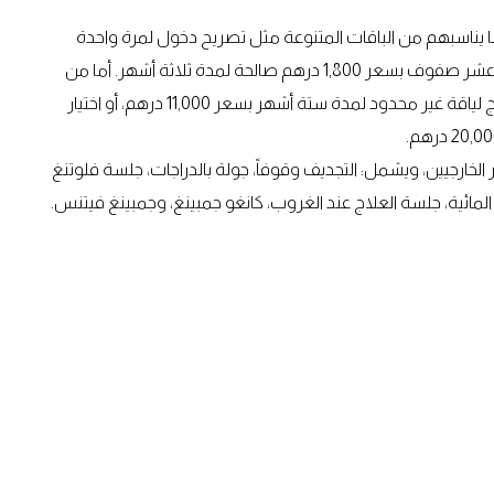
 يناسبهم من الباقات المتنوعة مثل تصريح دخول لمرة واحدة
بسعر 200 درهم للصف الواحدة والمثالي للمبتدئين، أو بطاقة عشر صفوف بسعر 1,800 درهم صالحة لمدة ثلاثة أشهر. أما من
يرغبون بالالتزام بروتين منتظم، فيمكنهم الاستفادة من برنامج لياقة غير محدود لمدة ستة أشهر بسعر 11,000 درهم، أو اختيار
لخارجيين، ويشمل: التجديف وقوفاً، جولة بالدراجات، جلسة فلوتنغ
لمائية، جلسة العلاج عند الغروب، كانغو جمبينغ، وجمبينغ فيتنس.