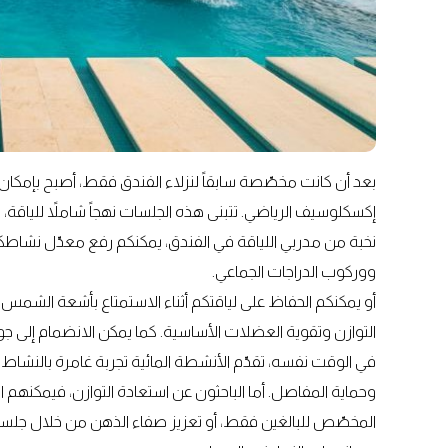
بعد أن كانت مخصّصة سابقاً لنزلاء الفندق فقط، أصبح بإمكان ا
إكسكلوسيف الرياضي. تتبنى هذه الجلسات نهجاً شاملاً للياقة
نخبة من مدربي اللياقة في الفندق، يمكنكم رفع معدّل نشاط
ووركوب الدراجات الجماعي.
أو يمكنكم الحفاظ على لياقتكم أثناء الاستمتاع بأشعة الشمس
التوازن وتقوية العضلات الأساسية. كما يمكن الانضمام إلى جو
في الوقت نفسه، تقدّم الأنشطة المائية تجربة غامرة بالنشاط 
وحماية المفاصل. أما الباحثون عن استعادة التوازن، فيمكنه
المخصّص للبالغين فقط، أو تعزيز صفاء الذهن من خلال جلسة ا