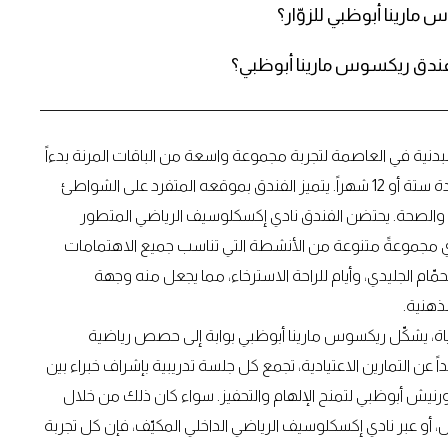
 مارينا أبوظبي للزوّار؟
ي فندق ريكسوس مارينا أبوظبي؟
لبدنية في العاصمة لتجربة مجموعة واسعة من الباقات المرنة بدءاً
من الجلسات الفردية ووصولاً إلى العضويات غير المحدودة لمدة ستة أو 12 شهراً. يتميز الفندق بموقعه المتفرد على الشواطئ
ياقة والصحة. يحتضن الفندق نادي إكسكلوسيف الرياضي المتطور
ي مجموعةً متنوعة من الأنشطة التي تناسب جميع الاهتمامات
ّام الجليدي، وأيام للراحة الاسترخاء، مما يجعل منه وجهة
ذهنية.
ياة، يشكّل ريكسوس مارينا أبوظبي بوابة إلى حصص رياضية
عن التمارين الاعتيادية، تجمع كل جلسة تدريبية بإشراف خبراء بين
كورنيش أبوظبي لتمنح الإلهام والتحفيز. سواء كان ذلك من خلال
ل، أو عبر نادي إكسكلوسيف الرياضي الداخلي المكيّف، فإن كل تجربة