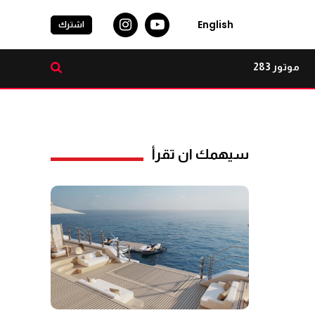
English
اشترك
موتور 283
سيهمك ان تقرأ