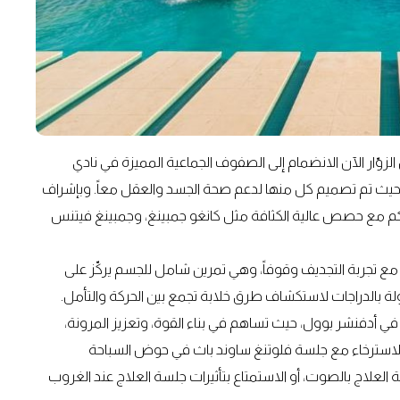
لزوّار الآن الانضمام إلى الصفوف الجماعية المميزة في نادي
، حيث تم تصميم كل منها لدعم صحة الجسد والعقل معاً. وبإشراف
كم مع حصص عالية الكثافة مثل كانغو جمبينغ، وجمبينغ فيتنس
 مع تجربة التجديف وقوفاً، وهي تمرين شامل للجسم يركّز على
لة بالدراجات لاستكشاف طرق خلابة تجمع بين الحركة والتأمل.
في أدفنشر بوول، حيث تساهم في بناء القوة، وتعزيز المرونة،
م الاسترخاء مع جلسة فلوتنغ ساوند باث في حوض السباحة
لعلاج بالصوت، أو الاستمتاع بتأثيرات جلسة العلاج عند الغروب