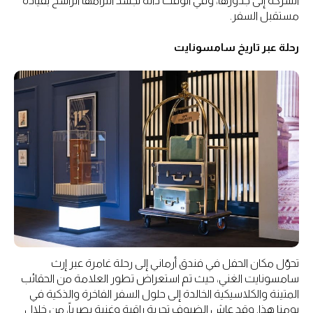
الشركة إلى جذورها، وفي الوقت ذاته تجسّد التزامها الراسخ بقيادة
مستقبل السفر.
رحلة عبر تاريخ سامسونايت
تحوّل مكان الحفل في فندق أرماني إلى رحلة غامرة عبر إرث
سامسونايت الغني، حيث تم استعراض تطور العلامة من الحقائب
المتينة والكلاسيكية الخالدة إلى حلول السفر الفاخرة والذكية في
يومنا هذا. وقد عاش الضيوف تجربة راقية وغنية بصرياً، من خلال