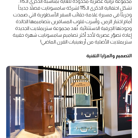
مجموعة تراثية عصرية محدودة للغاية بمناسبة الذكرى الـ115.
تشكل احتفالية الذكرى الـ115 لشركة سامسونايت فصلاً جديداً
وجريئاً في مسيرة علامة حقائب السفر الأسطورية التي صمدت
أمام اختبار الزمن، وأسرت قلوب المسافرين بتصاميمها الخالدة
وجودتها الحِرفية الاستثنائية. تُعد مجموعة ستريملايت الجديدة
إعادة تصوّر عصرية لأحد أكثر تصاميم سامسونايت شهرة حقيبة
ستريملايت الأصلية من أربعينيات القرن الماضي!
التصميم والمزايا التقنية