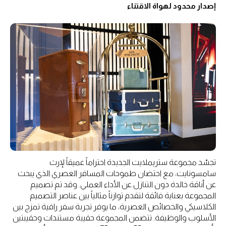
إصدار محدود لهواة الاقتناء
تجسّد مجموعة ستريملايت الجديدة احتراماً عميقاً لإرث
سامسونايت، مع احتضان طموحات المسافر العصري الذي يبحث
عن أناقة خالدة دون التنازل عن الأداء العملي. وقد تم تصميم
المجموعة بعناية فائقة لتقدم توازناً مثالياً بين عناصر التصميم
الكلاسيكي والخصائص العصرية، ما يوفر تجربة سفر راقية تمزج بين
الأسلوب والوظيفة. تتضمن المجموعة حقيبة مستندات وحقيبتين