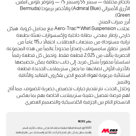
بأحجام مختلفة — سبينر 55 وسبينر 75 — وتتوفر بلونين أنيقين:
الأزرق الأميرالي (Admiral Blue) والأخضر برمودا (Bermuda
Green).
أبرز ميزات المنتج:
عجلات Aero-Trac™ Whirl Suspension مع محامل كروية. هيكل
خارجي بإطار معدني. بطانة داخلية وإكسسوارات تعبئة بطبعة
تراثية مستوحاة من منتجعات العطلات. احتفالاً بـ115 عاماً من
التميز، تطلق سامسونايت إصداراً محدوداً عالمياً من هذه المجموعة
الحصرية يتألف من 2,025 قطعة فقط. وتحمل كل قطعة رقماً
تسلسلياً محفوراً بشكل فريد، إلى جانب بطاقة يمكن تخصيصها
بالأحرف الأولى لصاحبها، ما يجعل ستريملايت الجديدة قطعة
استثنائية مرغوبة لهواة الجمع الذين يقدّرون التقاليد والأناقة
والتميز.
وخلال الحدث، تم تقديم خيارات تخصيص حصرية للضيوف، مما أتاح
لهم فرصة تفصيل حقيبة ستريملايت الخاصة بهم بما يعكس
الانسجام التام بين الحِرَفية الكلاسيكية والتصميم العصري.
بقلم
M283
M283 ارابيا، المنصة المثالية لمتابعة مختلف الاخبار في مجالات الأزياء، السفر،
واللايف ستايل بشكل عام. تقدم لكم أحدث الأخبار والمستجدات من عالم الرفاهية