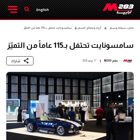
English
تجارب سياحة وسفر
أزياء ونصائح السفر
سامسونايت تحتفل بـ115 عاماً من التميّز
سامسونايت تحتفل بـ115 عاماً من التميّز
شارك
بقلم
M283
17 يونيو 2025