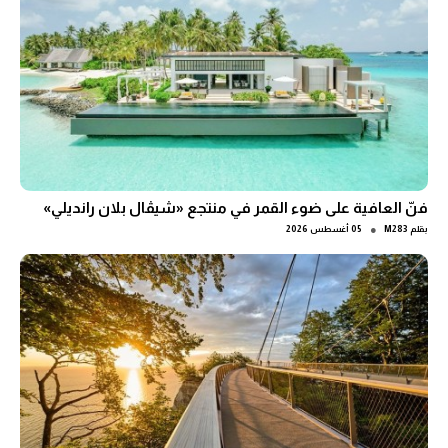
فنّ العافية على ضوء القمر في منتجع «شيڤال بلان رانديلي»
●
بقلم
M283
05 أغسطس 2026