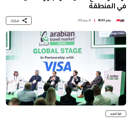
في المنطقة
شارك
بقلم
M283
20 يوليو 2026
اقرأ المزيد