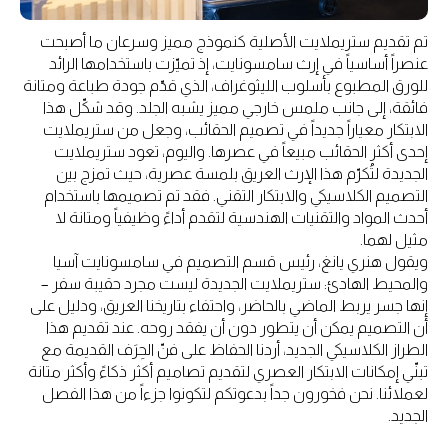
تم تقديم ستريملايت الأصلية كنموذج مميز وسرعان ما أصبحت
عنصراً أساسياً في إرث سامسونايت، إذ تميّزت باستخدامها الرائد
للورق المطبوع بأسلوب الليثوغراف، الذي قدّم جودة طباعة ومتانة
فائقة، إلى جانب ملمس خارجي مميز يشبه الجلد. وقد شكّل هذا
الابتكار معياراً جديداً في تصميم الحقائب، وجعل من ستريملايت
إحدى أكثر الحقائب مبيعاً في عصرها. واليوم، تعود ستريملايت
الجديدة لتُكرّم هذا الإرث العريق بلمسة عصرية، حيث تمزج بين
التصميم الكلاسيكي والابتكار التقني. فقد تم تصميمها باستخدام
أحدث المواد والتقنيات الهندسية لتقدم أداءً وظيفياً ومتانة لا
مثيل لهما.
ويقول هنري يانغ، رئيس قسم التصميم في سامسونايت آسيا
والمحيط الهادئ: ستريملايت الجديدة ليست مجرد حقيبة سفر –
إنها جسر يربط الماضي بالحاضر، واحتفاء بتاريخنا العريق، ودليل على
أن التصميم يمكن أن يتطور دون أن يفقد روحه. عند تقديم هذا
الطراز الكلاسيكي الجديد، أردنا الحفاظ على فنّ الحِرَف القديمة مع
تبنّي إمكانات الابتكار العصري لتقديم تصاميم أكثر ذكاءً وأكثر متانة
لعملائنا. نحن فخورون جداً بدعوتكم لتكونوا جزءاً من هذا الفصل
الجديد.