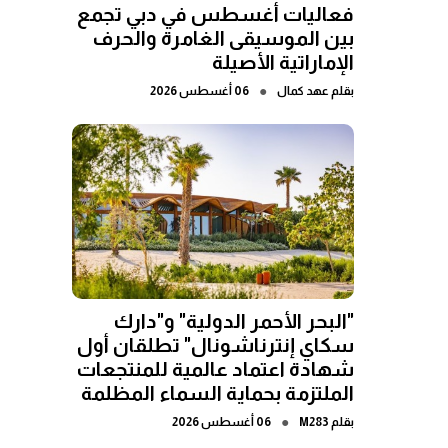
فعاليات أغسطس في دبي تجمع
بين الموسيقى الغامرة والحرف
الإماراتية الأصيلة
●
بقلم
عهد كمال
06 أغسطس 2026
"البحر الأحمر الدولية" و"دارك
سكاي إنترناشونال" تطلقان أول
شهادة اعتماد عالمية للمنتجعات
الملتزمة بحماية السماء المظلمة
●
بقلم
M283
06 أغسطس 2026