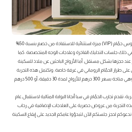
أما من يرغبون في تمديد رحلة الاسترخاء، يمنح حجز أي من طقوس حمّام (VIP) ميزة استثنائية للاستفادة من خصم بنسبة 50%
بلغ مدتها 50 دقيقة أو أكثر، بما في ذلك جلسات التدليك الفاخرة وعلاجات الوجه المتخصصة. كما
 خصم بنسبة 15% طيلة شهر يناير عند حجزها بشكل مستقل. أما الأزواج الباحثين عن ملاذ للسكينة
م اختيار تجربة Aqua & Amore مع جاكوزي على طراز الحمّام الروماني في غرفة خاصة. وتكتمل هذه التجربة
بتقديم شاي الأعشاب المنعش، والفواكه المجففة، والقهوة، وهي متاحة بسعر 300 درهم للأزواج لمدة 30 دقيقة، أو 500 درهم
، تقدم تجارب الحمّام في سبا أنجانا البوابة المثالية لاستقبال عام
ق هذه التجربة من عروض حصرية على العلاجات الإضافية في رحاب
دعوكم لحجز جلستكم الآن لتبدؤوا عامكم الجديد على إيقاع السكينة