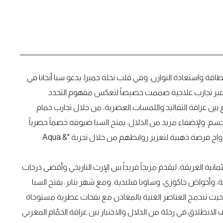
لطاقة واستعادة التوازن. وفي قلب نخلة جميرا، يدعو سبا أنجانا في
 عبر تجارب علاجية صممت خصيصاً لتعكس مفهوم التجدد
مع بين عراقة التقاليد واللمسات العصرية، من خلال تجارب حمام
جسم. ولإضفاء مزيد من الدلال، يمنح السبا ضيوفه خصماً حصرياً
بنسبة 50% على جلسات المساج وعلاجات الوجه، بينما يتيح للأزواج فرصة ذهبية لتعزيز روابطهم من خلال تجربة "Aqua &
نية العريقة، ليقدم مزيجاً فريداً بين الإرث التاريخي وأقصى درجات
أحواض جاكوزي، وساونا فنلندية. ومع شهر يناير، يفتح السبا
ستثنائي الخاص بالمنتجع، حيث تندمج العناصر الغنية بالمعادن مع نفحات عطرية مستوحاة
مكن للضيوف الانطلاق في رحلة من الدلال والاختيار بين عراقة الحمّام المغربي