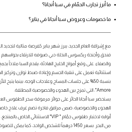
ما أبرز تجارب الحمّام في سبا أنجانا؟
ما خصومات وعروض سبا أنجانا في يناير؟
مع إشراقة العام الجديد، يبرز شهر يناير كفرصة مثالية لتجديد ا
فندق وأجنحة ريكسوس النخلة دبي ضيوفه للارتقاء بحواسهم
والصفاء. على وقع أمواج الخليج الهادئة، يقدم السبا ملاذاً يج
استثنائية تعمل على تنقية الجسم وإعادة ضبط توازن وتركيز ال
Amore"، التي تمزج بين الهدوء والخصوصية المطلقة.
يستحضر سبا أنجانا الحائز على جوائز مرموقة سحر الطقوس العثما
الهدوء والخصوصية، ضمن مرافق فاخرة تضم غرف علاج خاصة، و
أبوابه لاختبار طقوس حمّام " VIP" الا
من البحر. بسعر 1450 درهماً للشخص الواحد، كما ي