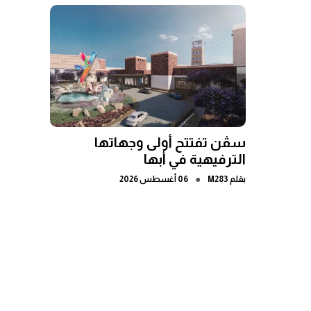
سڤن تفتتح أولى وجهاتها
الترفيهية في أبها
●
بقلم
M283
06 أغسطس 2026