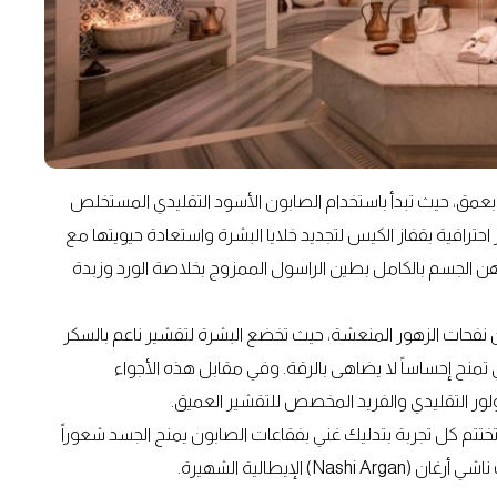
م بعمق، حيث تبدأ باستخدام الصابون الأسود التقليدي المستخلص
احترافية بقفاز الكيس لتجديد خلايا البشرة واستعادة حيويتها مع
دهن الجسم بالكامل بطين الراسول الممزوج بخلاصة الورد وزبدة
من نفحات الزهور المنعشة، حيث تخضع البشرة لتقشير ناعم بالسكر
ي تمنح إحساساً لا يضاهى بالرقة. وفي مقابل هذه الأجواء
لور التقليدي والفريد المخصص للتقشير العميق.
 تختتم كل تجربة بتدليك غني بفقاعات الصابون يمنح الجسد شعوراً
الإيطالية الشهيرة.