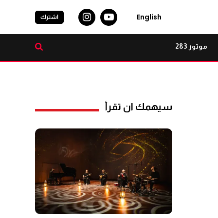
English
اشترك
موتور 283
سيهمك ان تقرأ