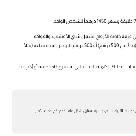
م الروماني في غرفة خاصة للأزواج، تشمل شاي الأعشاب، والفواكه
المجففة، والقهوة، بسعر 300 درهم للأزواج لمدة 30 دقيقة (بدلًا من 500 درهم) أو 500 درهم للزوجين لمدة ساعة (بدلًا
: خصم بنسبة 50% على علاجات الوجه أو جلسات التدليك الكاملة للجسم التي تستغرق 50 دقيقة أو أكثر عند
بار في مجالات الأزياء، السفر، واللايف ستايل بشكل عام. تقدم لكم أحدث الأخبار