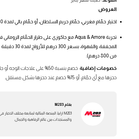
العروض
:
اختيار حمّام مغربي، حمّام حريم السلطان، أو حمّام بالي لمدة 70 دقيقة بسعر 1450 درهماً للشخص الواحد.
تجربة Aqua & Amore مع جاكوزي على طراز الحمّا
من 800 درهم).
خصومات إضافية
حجزها مع أي حمّام، أو 15% خصم عند حجزها بشكل مستقل.
بقلم
M283
M283 ارابيا، المنصة المثالية لمتابعة مختلف الاخ
والمستجدات من عالم الرفاهية والجمال.