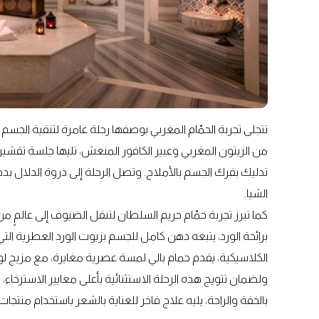
تتجلى تجربة الحمّام المغربي بوصفها رحلة غامرة لتنقية الجس
من الزيتون المغربي وعبير الكافور المنعش، تليها جلسة تقشير 
تدليك بفرك الجسم بالأملاح. وتصل الرحلة إلى ذروة الدلال ب
الشيا.
كما تبرز تجربة حمّام حريم السلطان لتنقل الضيوف إلى عالمٍ 
برائحة الورد، يتبعه دهن كامل للجسم بزيوت الورد العطرية الت
الكلاسيكية، يقدم حمام بالي لمسة عصرية مغايرة، مع مزيج لو
ولضمان تتويج هذه الرحلة الاستثنائية بأعلى معايير الاسترخاء،
بالخفة والراحة، يليه علاج فاخر للعناية بالشعر باستخدام منتجات ناشي أرغان (Nashi Argan) 