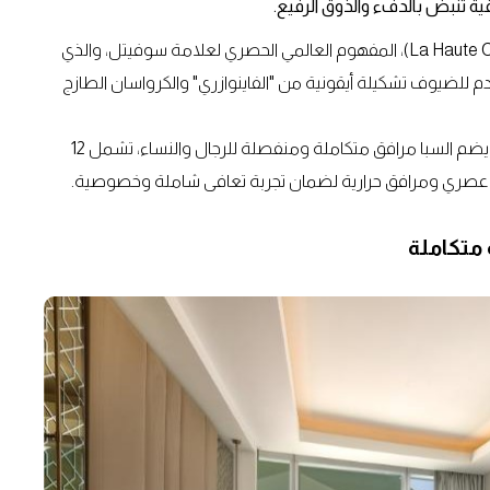
ية تنبض بالدفء والذوق الرفيع.
وتتوج هذه الرحلة بتجربة "لا هوت كروسانتري" (La Haute Croissanterie)، المفهوم العالمي الحصري لعلامة سوفيتل، والذي
م للضيوف تشكيلة أيقونية من "الفاينوازري" والكرواسان الطازج
وقريباً، سيقدم سبا سوفيتل ملاذاً استثنائياً للاسترخاء والتجدد. يضم السبا مرافق متكاملة ومنفصلة للرجال والنساء، تشمل 12
ام عصري ومرافق حرارية لضمان تجربة تعافى شاملة وخصوصية.
متكاملة