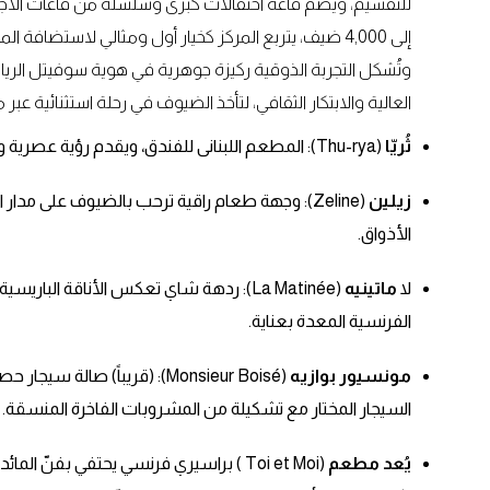
للتقسيم، ويضم قاعة احتفالات كبرى وسلسلة من قاعات الاجتم
إلى 4,000 ضيف، يتربع المركز كخيار أول ومثالي لاستضافة المؤتمرات الدولية والمعارض الكبرى والفعاليات الاجتماعية.
وتُشكل التجربة الذوقية ركيزة جوهرية في هوية سوفيتل الريا
العالية والابتكار الثقافي، لتأخذ الضيوف في رحلة استثنائية عبر
ثُريّا
(Thu-rya): المطعم اللبنانى للفندق، ويقدم رؤية عصرية ومبتكرة للمطبخ اللبناني الأصيل.
زيلين
(Zeline): وجهة طعام راقية ترحب بالضيوف على مدار
الأذواق.
لا
ماتينيه
(La Matinée): ردهة شاي تعكس الأناقة الب
الفرنسية المعدة بعناية.
مونسيور بوازيه
(Monsieur Boisé): (قريباً) صا
السيجار المختار مع تشكيلة من المشروبات الفاخرة المنسقة.
يُعد مطعم
(Toi et Moi ) براسيري فرنسي يحتفي بفنّ