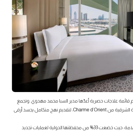
م قائمة علاجات حصرية أعدّها مدير السبا محمد مهدوي. وتجمع
القائمة بين الابتكار الفرنسي لمنتجات كلارنس وطقوس العناية الشرقية من Charme d’Orient، لتقديم نهج متكامل يجسد أرقى
ويأتي افتتاح سوفيتل الرياض تزامناً مع زخم عالمي تشهده العلامة، حيث خضعت 33% من محفظتها الدولية لعمليات تجديد