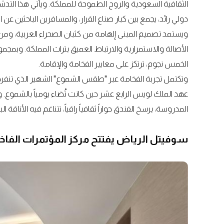
الثقافية السعودية والروح الطموحة للمملكة. ويأتي هذا التدش
دولي رائد، يجمع بين كبار صناع القرار، والمسافرين الباحثين عن
ويستمد تصميم المبنى إلهامه من كثبان الصحراء العربية، ومن 
الخمس نجوم، ترتكز على معايير الفخامة والإقامة.
وتكتمل تجربة الفخامة عبر "طقس الشموع" الشهير الذي تنفر
عهد الملك لويس الرابع عشر حين كانت تُضاء يومياً بالشموع.
المدروسة، يرسخ الفندق حواراً ثقافياً راقياً، تتناغم فيه الأناقة
سوفيتل الرياض يفتتح مركز المؤتمرات الفاخ