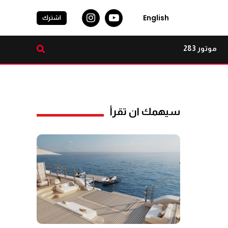
English
اشترك
موتور 283
سيهمك ان تقرأ