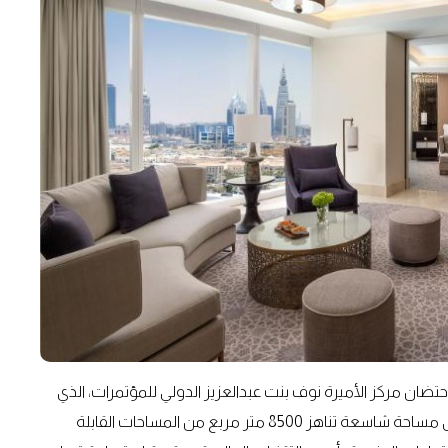
 باحتضان مركز الأميرة نوف بنت عبدالعزيز الدولي للمؤتمرات، الذي
يعد أكبر وجهة فاخرة للمؤتمرات في المدينة. ويمتد المركز على مساحة شاسعة تناهز 8500 متر مربع من المساحات القابلة