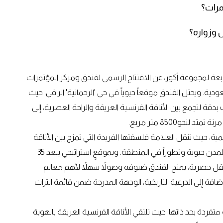
مرات؟
 وزواره؟
تابعة لمجموعة أكور، عن الافتتاح الرسمي لفندق ومركز المؤتمرات
. ويحتل الفندق موقعاً حيوياً في حي 'الرحمانية' الراقي، حيث
 خلال 388 غرفة وجناحاً صُممت بدقة لتجمع بين الأناقة الفرنسية العريقة والراحة العصرية، إلى
حو8500 متر مربع.
ة، حيث تنقل العلامة فلسفتها الفريدة التي تمزج بين الأناقة
الفرنسية والإلهام الثقافي المحلي إلى قلب الرياض، إحدى أكثر المدن حيوية وتطوراً في المنطقة. وبموقعٍ استراتيجي يبعد 35
ل حصرية، يمنح الفندق ضيوفه وصولاً سهلاً لأهم معالم
إضافة إلى الدرعية التاريخية، الوجهة المدرجة ضمن قائمة التراث
دة بحد ذاتها، حيث تلتقي الأناقة الفرنسية العريقة بالهوية