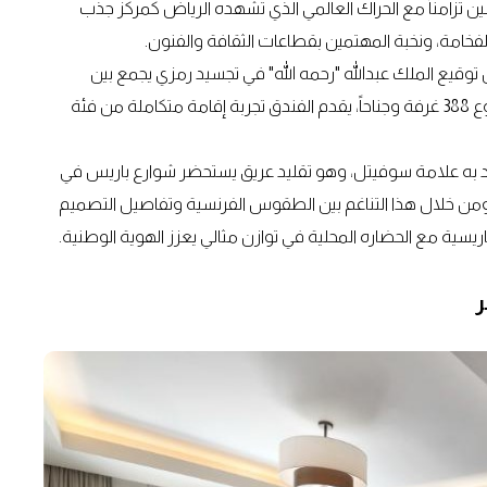
ين تزامناً مع الحراك العالمي الذي تشهده الرياض كمركز جذب
 الفخامة، ونخبة المهتمين بقطاعات الثقافة والفنون.
توقيع الملك عبدالله "رحمه الله" في تجسيد رمزي يجمع بين
الأصالة والاستمرارية والارتباط العميق بتراث المملكة. وبمجموع 388 غرفة وجناحاً، يقدم الفندق تجربة إقامة متكاملة من فئة
د به علامة سوفيتل، وهو تقليد عريق يستحضر شوارع باريس في
 ومن خلال هذا التناغم بين الطقوس الفرنسية وتفاصيل التصميم
 الباريسية مع الحضاره المحلية في توازن مثالي يعزز الهوية الوطنية.
ر