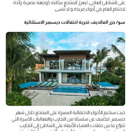
على الشاطئ العاجي، ليعزز المنتجع مكانته كوجهة عصرية رائدة
لاختتام العام في أجواء فريدة و لا تُنسى.
سو/ جزر المالديف: تجربة احتفالات ديسمبر الاستثنائية
حيث ستخيم الأجواء الاحتفالية المميزة على المنتجع خلال شهر
ديسمبر، ليكشف عن سلسلة من التجارب والفعاليات الآسرة التي
تتنوّع ما بين حفلات العشاء الأنيقة على الشاطئ إلى التجارب