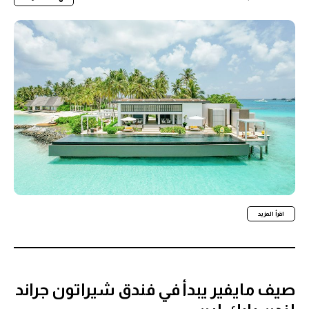
اقرأ المزيد
صيف مايفير يبدأ في فندق شيراتون جراند