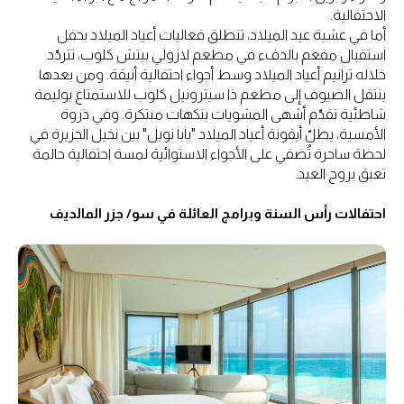
الاحتفالية.
أما في عشية عيد الميلاد، تنطلق فعاليات أعياد الميلاد بحفل
استقبال مفعم بالدفء في مطعم لازولي بيتش كلوب، تتردّد
خلاله ترانيم أعياد الميلاد وسط أجواء احتفالية أنيقة. ومن بعدها
ينتقل الضيوف إلى مطعم ذا سيترونيل كلوب للاستمتاع بوليمة
شاطئية تقدّم أشهى المشويات بنكهات مبتكرة. وفي ذروة
الأمسية، يطلّ أيقونة أعياد الميلاد "بابا نويل" بين نخيل الجزيرة في
لحظة ساحرة تُضفي على الأجواء الاستوائية لمسة احتفالية حالمة
تعبق بروح العيد.
احتفالات رأس السنة وبرامج العائلة في سو/ جزر المالديف