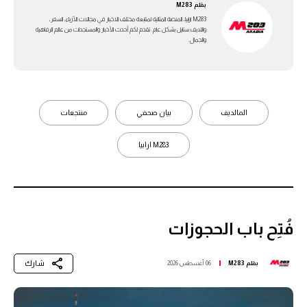
بقلم
M283
M283 ارابيا، المنصة المثالية لمتابعة مختلف الاخبار في مجالات الأزياء، السفر،
واللايف ستايل بشكل عام. تقدم لكم أحدث الأخبار والمستجدات من عالم الرفاهية
والجمال.
المالديف
بيان صحفي
منتجعات
M283 ارابيا
فُتِح باب الحجوزات
شارك
بقلم
M283
06 أغسطس 2026