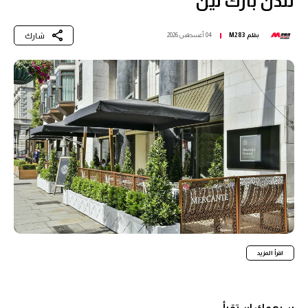
لندن بارك لين
شارك
بقلم
M283
04 أغسطس 2026
اقرأ المزيد
سيهمك ان تقرأ