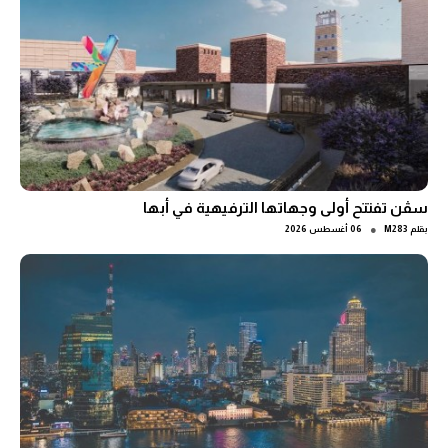
سڤن تفتتح أولى وجهاتها الترفيهية في أبها
●
بقلم
M283
06 أغسطس 2026