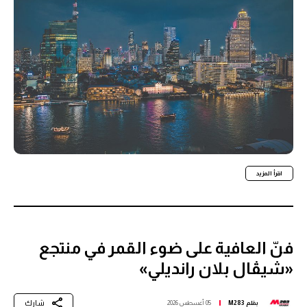
اقرأ المزيد
فنّ العافية على ضوء القمر في منتجع
«شيڤال بلان رانديلي»
شارك
بقلم
M283
05 أغسطس 2026