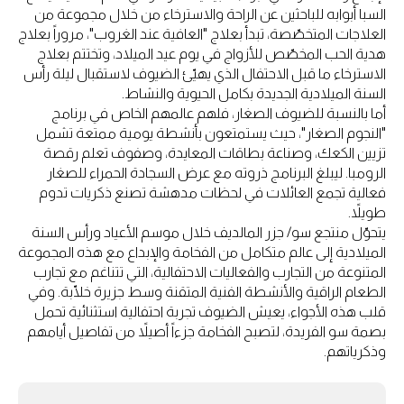
السبا أبوابه للباحثين عن الراحة والاسترخاء من خلال مجموعة من
العلاجات المتخصّصة، تبدأ بعلاج "العافية عند الغروب"، مروراً بعلاج
هدية الحب المخصّص للأزواج في يوم عيد الميلاد، وتختتم بعلاج
الاسترخاء ما قبل الاحتفال الذي يهيّئ الضيوف لاستقبال ليلة رأس
السنة الميلادية الجديدة بكامل الحيوية والنشاط.
أما بالنسبة للضيوف الصغار، فلهم عالمهم الخاص في برنامج
"النجوم الصغار"، حيث يستمتعون بأنشطة يومية ممتعة تشمل
تزيين الكعك، وصناعة بطاقات المعايدة، وصفوف تعلم رقصة
الرومبا. ليبلغ البرنامج ذروته مع عرض السجادة الحمراء للصغار
فعالية تجمع العائلات في لحظات مدهشة تصنع ذكريات تدوم
طويلاً.
يتحوّل منتجع سو/ جزر المالديف خلال موسم الأعياد ورأس السنة
الميلادية إلى عالم متكامل من الفخامة والإبداع مع هذه المجموعة
المتنوعة من التجارب والفعاليات الاحتفالية، التي تتناغم مع تجارب
الطعام الراقية والأنشطة الفنية المتقنة وسط جزيرة خلّابة. وفي
قلب هذه الأجواء، يعيش الضيوف تجربة احتفالية استثنائية تحمل
بصمة سو الفريدة، لتصبح الفخامة جزءاً أصيلاً من تفاصيل أيامهم
وذكرياتهم.