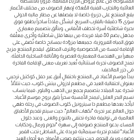
المستوحاة من عالم عروض الأزياء المتألقة، مروراً بالأنشطة
العائلية والتجارب الفنية المُعدّة لإبهار الضيوف من مختلف الأعمار.
يقع المنتجع على جزيرةٍ خاصة لا يفصلها عن مطار ماليه الدولي
سوى 15 دقيقة بالقارب السريع، ليشكّل ملاذاً ساحراً يطفو فوق
بحيرة شاطئية آسرة تخطف الأنفاس. وبتألق بتصميم معماري
مذهل يضم 80 فيلا فريدة من بينها فلل شاطئية وأخرى معلّقة
فوق المياه الفيروزية، جميعها مزوّدة بمسابح خاصة تُضفي على
الإقامة لمسة من الخصوصية والترف المطلق. ليقدم المنتجع مزيج
مبهراَ بين الهندسة المعمارية العصرية والأناقة الساحلية الدافئة،
تمنح الضيوف تجربة استثنائية تُعيد تعريف معنى الإقامة الفاخرة
في جزر المالديف.
يبدأ موسم الأعياد في المنتجع باحتفالٍ أنيق عبر حفل كوكتيل ترحيبي
بعنوان احتفالية العيد في مطعم لازولي بيتش كلوب، حيث تتلألأ
شجرة عيد الميلاد بتصميم يجمع بين الذهب والبلور، فيما ينساب
نسيم البحر العليل ليمنح الأمسية سحراً يليق بروح موسم الأعياد.
ليأخذ بعدها مطعم ذا سيترونيل كلوب الضيوف في رحلة طهي
حول العالم عبر تجربة "نكهات العالم"، حيث سيتم تقديم الأطباق
العالمية في توليفة فاخرة تحتفي بالتنوع والغنى. وعند حلول
المساء، يدعو المنتجع ضيوفه إلى سهرة "نجوم ورمال وحكايات
الأعياد" لتقدم تجربة سينمائية فريدة على الشاطئ تحت القمر
وضوء وبريق النجوم، حيث يتناغم صوت الأمواج مع أجواء العيد