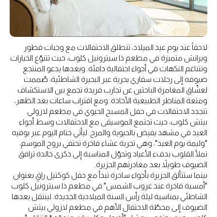
لاحقاً عند يوم عيد الميلاد، تنطلق الاحتفالات مع وجبات فطور
وبرانش متميزة في مطعم ذا سيترونيل كلوب، حيث تتنوّع الخيارات
وتتناغم النكهات في أجواء احتفالية دافئة. وبعدها يدعو المنتجع
ضيوفه إلى رحلات سفاري بحرية عبر البحيرة الشاطئية، صُممت
لعشّاق المغامرة الباحثين عن تجارب فريدة تجمع بين الاستكشاف
ومتعة المناظر الطبيعية الأخاذة. ومع اقتراب ساعات بعد الظهر،
تتجدد الاحتفالات في حفل المسبح الحيوي في مطعم لازولي
بيتش كلوب، حيث تجتمع الموسيقى مع الاحتفالات وسط أجواء
العيد في مشهد يفيض بالحيوية والمرح. ليأتي ختام اليوم عبر بوفيه
"وليمة يوم العيد"، وهي تجربة عشاء فاخرة تحتفي بروح الموسم،
تملأ القلوب بدفء الأعياد وتحوّل المناسبة إلى ذكرى خالدة ترافق
الضيوف طويلاً بعد مغادرتهم الجزيرة.
بينما ستتألق الجزيرة بأجواء ساحرة تبدأ مع حفل كوكتيل راقٍ بعنوان
"أمسية فاخرة عند غروب الشمس" في مطعم ذا سيترونيل كلوب
الشاطئي بمناسبة ليلة رأس السنة الميلادية الجديدة. لينتقل بعدها
الضيوف إلى محطّة الاحتفال الأهم في مطعم لازولي بيتش