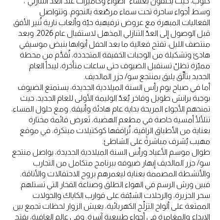
كلوب، حيث يحتفون بعشاء "أضواء وكاميرات عند العدّ التنازلي"،
وسط أجواء ساحرة تحت سماء مرصّعة بالنجوم. وتتواصل
الفعاليات المبهرة مع عروض ترفيهية حيّة وألعاب نارية تُنير الأفق
قبل الوصول إلى العدّ التنازلي المذهل لاستقبال عام 2026. وبعد
منتصف الليل، تفتح فعالية ما بعد الحفل أبوابها بنبض موسيقي
هادئ وتشكيلة من الوجبات الخفيفة المتجددة، تُقدَّم من محطة
مميّزة تظلّ تستقبل الضيوف حتى ساعات متأخرة، ليبدأ العام
الجديد بتألّق يليق بمنتجع سو/ جزر المالديف.
أما في صباح يوم رأس السنة الميلادية الجديدة، يستمتع الضيوف
بوجبة برانش طويل وفاخر يُعدّ الوليمة الأولى للعام الجديد، حيث
تمنحهم الأجواء المريحة بداية عام هادئة وأنيقة. ومع حلول المساء،
تتلألأ أمسية خاصة في مطعم الهضبة، تَعرض قائمة مختارة
بعناية من الأطباق الراقية، تُرافقها كوكتيلات مبتكرة، في موقع
مهيب يُشرف مباشرةً على الشاطئ.
طوال موسم الأعياد ورأس السنة الميلادية الجديدة، يواصل منتجع
سو/ جزر المالديف إبهار ضيوفه ببرنامج متكامل من التجارب
والأنشطة المصممة بعناية ليغمرهم بروح الاحتفالات والأناقة.
فبين ورش الرسم في الهواء الطلق وصناعة الفخار التي تستلهم
سحر الجزيرة، والرحلات الشيّقة على قوارب الكاياك والجولات
الممتعة على ألواح التزلّج الكهربائية، يعيش الزوار لحظات تجمع بين
الإبداع والمغامرة في أجواء طبيعية آسرة. وفي عالم العافية، يفتح