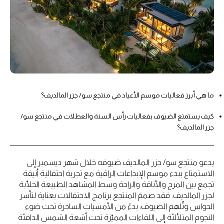
ما هي أبرز فعاليات موسم الأعياد في منتجع سو/ جزر المالديف؟
كيف يستمتع الضيوف بفعاليات رأس السنة والعطلات في منتجع سو/
جزر المالديف؟
يدعو منتجع سو/ جزر المالديف ضيوفه خلال شهر ديسمبر إلى
الاستمتاع ببدء موسم الإبداعات الراقية مع تجربة احتفالية أنيقة
تجمع بين المرح والأناقة والراحة وسط المشاهد الطبيعة الخلّابة
لجزر المالديف. فقد صممَ المنتجع برنامج الاحتفالات بعناية لتأسر
الحواس وتُلهم الضيوف، بدءً من الأمسيات الساحرة تحت ضوء
النجوم المتلألئة إلى اللقاءات المميّزة تحت أشعة الشمس الدافئة