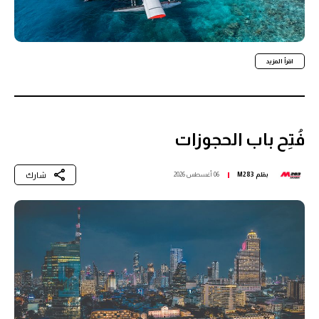
اقرأ المزيد
فُتِح باب الحجوزات
شارك
بقلم
M283
06 أغسطس 2026