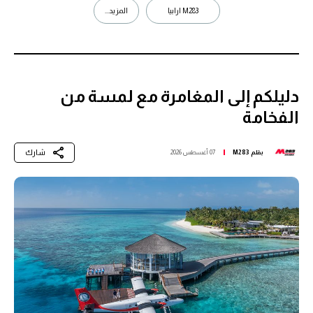
M283 ارابيا
المزيد...
دليلكم إلى المغامرة مع لمسة من
الفخامة
شارك
بقلم
M283
07 أغسطس 2026