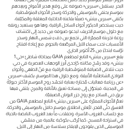
البحر. يستقبل »سيرين« ضيوفه على وقع هدير الأمواج ويعِدهم
بموسم يحتفي بالموسيقى والحركة وسحر الأجواء المتوسّطية.
يكتفي »سيرين بيتش» صيفًا بقاعته الداخلية المغلقة والمكيّفة،
حيث يستحضر الديكور أجواء الساحل الراقية، وها هو يستعيد رونقه
مع حلول موسم الخريف، ليدعو ضيوفه من جديد إلى اكتشاف
روعة تجربته المميّزة التي تجمع بين دفء شمس النهار وسحر
الأمسيات تحت سماء الليل المرصّعة بالنجوم، مع إعادة افتتاح
ترّاسه ابتداءً من 25 أكتوبر الجاري.
يقع »سيرين بيتش» التابع لمطعم GAIA بمحاذاة شاطئ »جي 1
بيتش»، وقد رسّخ مكانته كإحدى أبرز الوجهات العصرية في دبي،
حيث تتلاقى الضيافة المتوسّطية الراقية مع فنّ الطهي وأجواء
النوادي الشاطئية الأنيقة. ومع حلول هذا الموسم، يكشف »سيرين
«عن رزنامة فعاليات مُختارة بعناية لتجسّد روح الموسم الأكثر حيويّةً
في المدينة، فيتحوّل إلى مساحة تعبق بالأناقة والمرح، يلتقي فيها
بريق دبي الساحر مع روح جزر اليونان الصيفيّة.
تعمّ الأجواء المميّزة على »سيرين بيتش» التابع لمطعم GAIA من
الغسق حتّى الفجر، ليُعلن انطلاق موسمٍ حافل بالموسيقى والحركة،
مع جلسات الغروب الآسرة، وحفلات ما بعد الغروب النابضة بالحياة
في استراحة المسبح، كما يُرحّب بكوكبة عالمية من منسّقي
الموسيقى الذين يقودون الإيقاع بسلاسة من النهار إلى الليل،