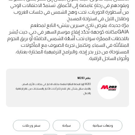
ويقودهم في رحلةٍ غامضة إلى الأعماق. تستمدّ الاحتفالات الوحي
من أسطورة الحوريات، تحت وهج الشمس في جلسات الغروب
وظلال الليل في استراحة المسبح.
مرّة جديدة، يفرض نادي »سيرين بيتش» التابع لمطعم
GAIAمكانته كوجهة تُحدّد إيقاع موسم السهر في دبي، حيث يُبشر
باللحظات المميّزة سواء تحت أشعّة الشمس الدافئة أو بريق النجوم
المتلألئة في السماء. وتكتمل تجربة الضيوف مع المأكولات
المستوحاة من جزر بحر إيجه، والبرامج الترفيهية المختارة بعناية،
وأجواء الساحل الراقية.
بقلم
M283
M283 ارابيا، المنصة المثالية لمتابعة مختلف الاخبار في مجالات الأزياء، السفر،
واللايف ستايل بشكل عام. تقدم لكم أحدث الأخبار والمستجدات من عالم الرفاهية
والجمال.
وجهات سياحية
سياحة
سفر ورحلات