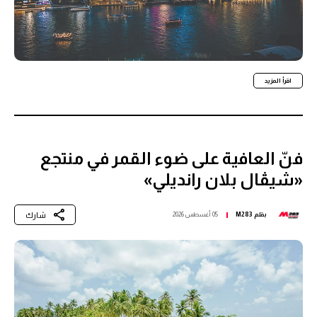
اقرأ المزيد
فنّ العافية على ضوء القمر في منتجع
«شيڤال بلان رانديلي»
شارك
بقلم
M283
05 أغسطس 2026