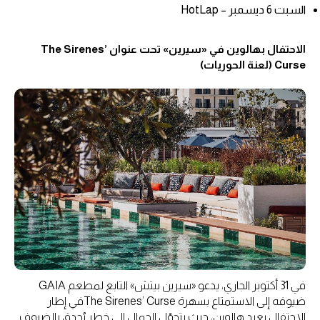
السبت 6 ديسمبر – HotLap
الاحتفال بهالوين في «سيرين» تحت عنوان The Sirenes’
Curse (لعنة الحوريات)
في 31 أكتوبر الجاري، يدعو «سيرين بيتش» التابع لمطعم GAIA
ضيوفه إلى الاستمتاع بسهرة The Sirenes’ Curseفي إطار
الاحتفال بعيد هالوين، حيث يتحوّل الجمال إلى خطر يُحدق بالضيوف