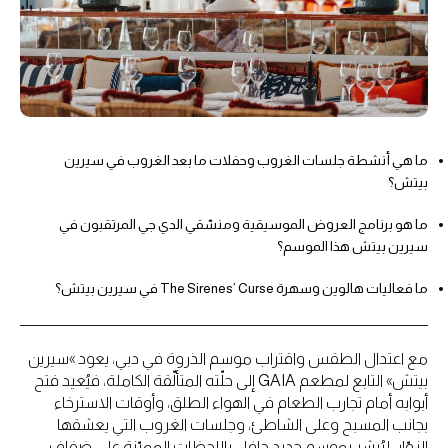
ما هي أنشطة جلسات الغروب وحفلات ما بعد الغروب في سيرين
بيتش؟
ما هو برنامج العروض الموسيقية ومنسّقي الدي جي المرتقبون في
سيرين بيتش هذا الموسم؟
ما فعاليات هالوين وسهرة The Sirenes’ Curse في سيرين بيتش؟
مع اعتدال الطقس واقتراب موسم الذروة في دبي، يعود »سيرين
بيتش» التابع لمطعم GAIA إلى حلّته المتألّقة الكاملة، فيُعيد فتح
أبوابه أمام تجارب الطعام في الهواء الطلق، وأوقات الاسترخاء
بجانب المسبح وعلى الشاطئ، وجلسات الغروب التي يعشقها
الزوّار، ليُبشر بموسم جديد حافل باللحظات المميّزة على ضفاف