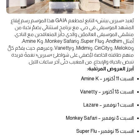
يُعيد «سيرين بيتش» التابع لمطعم GAIA هذا الموسم رسم إيقاع
المشهد الموسيقي في دبي، مع برنامجٍ استثنائي يضمّ نخبة من
منسّقي الموسيقى العالميّين والدي جايز المتعاقدين مع النادي،
أمثال Andhim، وSuper Flu، وMonkey Safari، وAmine K،
وMeloko، وCinCity، وMidimi، وVanetty، وغيرهم، حيث يقدّم كلٌّ
منهم طاقته الخاصة ليُضفي على شواطئ »سيرين« نغمةً فريدة
تنبض بالحياة والإبداع، من المغيب حتّى آخر ساعات الليل.
أبرز العروض المرتقبة:
السبت 11 أكتوبر – Amine K
السبت 18 أكتوبر – Vanetty
السبت 1 نوفمبر – Lazare
السبت 8 نوفمبر – Monkey Safari
السبت 15 نوفمبر– Super Flu