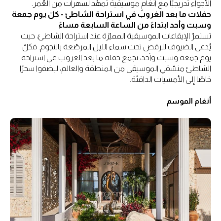
الأجواء تدريجيًا مع أنغامٍ موسيقية تُمهّد لسهرات من العُمر.
حفلات ما بعد الغروب في استراحة الشاطئ - كلّ يوم جمعة
وسبت وأحد ابتداءً من الساعة السابعة مساءً
تستمرّ الإيقاعات الموسيقية المميّزة عند استراحة الشاطئ، حيث
يُدعى الضيوف للرقص تحت سماء الليل المرصّعة بالنجوم. فكلّ
يوم جمعة وسبت وأحد، تجمع حفلة ما بعد الغروب في استراحة
الشاطئ منسّقي الموسيقى من المنطقة والعالم، ليضفوا سحرًا
خاصًا إلى الأمسيات الدافئة.
أنغام الموسم