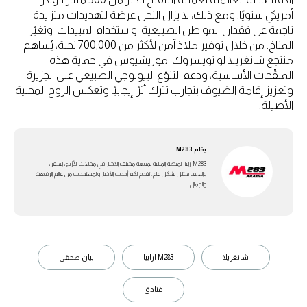
أمريكي سنويًا. ومع ذلك، لا يزال النحل عرضة لتهديدات متزايدة
ناجمة عن فقدان المواطن الطبيعية، واستخدام المبيدات، وتغيّر
المناخ. من خلال توفير ملاذ آمن لأكثر من 700,000 نحلة، يُساهم
منتجع شانغريلا لو تويسروك، موريشيوس في حماية هذه
الملقّحات الأساسية، ودعم التنوّع البيولوجي الطبيعي على الجزيرة،
وتعزيز إقامة الضيوف بتجارب تترك أثرًا إيجابيًا وتعكس الروح المحلية
الأصيلة.
بقلم
M283
M283 ارابيا، المنصة المثالية لمتابعة مختلف الاخبار في مجالات الأزياء، السفر،
واللايف ستايل بشكل عام. تقدم لكم أحدث الأخبار والمستجدات من عالم الرفاهية
والجمال.
شانغريلا
M283 ارابيا
بيان صحفي
فنادق