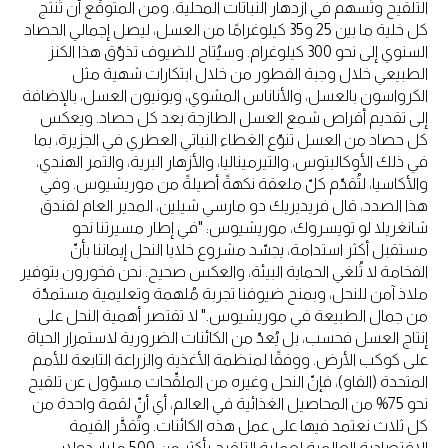
التلقيح وتُسهم في ازدهار النباتات المحلية. ومن المتوقّع أن تُنتج
كل خلية ما بين 25 و35 كيلوغرامًا من العسل، ليصل إجمالي الحصاد
السنوي إلى نحو 300 كيلوغرام. وسيُتاح للضيوف تذوّق هذا الكنز
الطبيعي خلال وجبة الفطور من خلال ابتكارات شهية مثل
الكرواسون بالعسل، والأناناس المشوي، وبونبون العسل، بالإضافة
إلى تقديم أقراص شمع العسل الطازجة بعد كل حصاد. ويعكس
كل حصاد من العسل تنوّع الغطاء النباتي العطري في الجزيرة، بما
في ذلك الأوكالبتوس، والتيرميناليا، والأزهار البرية، والتمر الهندي،
والأكاسيا، لتُقدّم كلّ ملعقة نكهةً أصيلةً من موريشيوس. وفي
هذا الصدد، قال فريديريك دو مارسي شيلين، المدير العام لفندق
شانغريلا لو تويسروك، موريشيوس: "في إطار مسيرتنا نحو
مستقبل أكثر استدامة، يجسّد مشروع خلايا النحل إيماننا بأنّ
الفخامة لا تُلغي الحماية البيئة، والعكس صحيح. نحن فخورون بتوفير
ملاذ آمن للنحل، وبمنح ضيوفنا تجربة مُلهمة وتعليمية مستمدّة
من جمال الطبيعة في موريشيوس." لا تقتصر أهمية النحل على
إنتاج العسل فحسب، بل يُعدّ من الكائنات الضرورية لاستمرار الحياة
على كوكب الأرض. ووفقًا لمنظمة الأغذية والزراعة التابعة للأمم
المتحدة (الفاو)، فإنّ النحل وغيره من الملقّحات مسؤول عن تلقيح
نحو 75% من المحاصيل الغذائية في العالم، أي أنّ لقمة واحدة من
كل ثلاث نعتمد فيها على عمل هذه الكائنات. وتُقدَّر القيمة
الاقتصادية العالمية لعملية التلقيح بأكثر من 500 مليار دولار