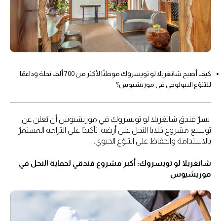
كيف أصبح شانغريلا لو تويسروك موطنًا لأكثر من 700 ألف نحلة وداعمًا
للتنوّع البيولوجي في موريشيوس؟
يسرّ فندق شانغريلا لو تويسروك في موريشيوس أن يُعلن عن
توسيع مشروع خلايا النحل على أرضه، تأكيدًا على التزامه المستمرّ
بالاستدامة والحفاظ على التنوّع الحيوي.
شانغريلا لو تويسروك: أكبر مشروع فندقي لحماية النحل في
موريشيوس