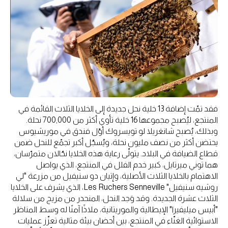
فقد تمّت إضافة 13 خلية نحل جديدة إلى الخلايا الثلاث القائمة في
المنتجع، ليُصبح مجموعها 16 خلية تأوي أكثر من 700,000 نحلة.
وبذلك، يُصبح شانغريلا لو تويسروك أوّل فندق في موريشيوس
يحتضن أكثر من نصف مليون نحلة، ويُسجّل أكبر تجمّع للنحل ضمن
قطاع الضيافة في البلاد. يتولّى رعاية هذه الخلايا نحّالان متمرّسان،
هما توني ميرتايل، كبير خدم الفلل في المنتجع، الذي يواصل
الاهتمام بالخلايا الثلاث الأصلية، وإتيان دو سنيفيل من مزرعة "لي
روشيه سنيفيل" Les Ruchers Senneville، الذي يشرف على الخلايا
الثلاث عشرة الجديدة. وقد وَجد النحل، المنحدر من مزيج من سلالة
"أبيس ميليفيرا" الإيطالية والموريتانية، ملاذًا آمنًا له وسط المناظر
الاستوائية الغنّاء في المنتجع، بين أحضان بيئة مثالية تعزّز عمليات