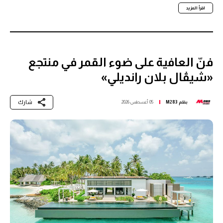
اقرأ المزيد
فنّ العافية على ضوء القمر في منتجع
«شيڤال بلان رانديلي»
شارك
بقلم
M283
05 أغسطس 2026