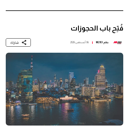
فُتِح باب الحجوزات
شارك
بقلم
M283
06 أغسطس 2026