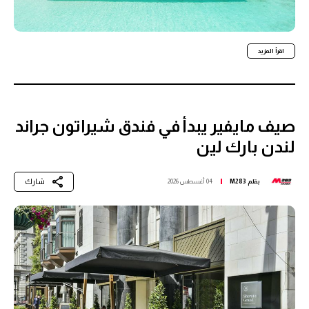
اقرأ المزيد
صيف مايفير يبدأ في فندق شيراتون جراند
لندن بارك لين
شارك
بقلم
M283
04 أغسطس 2026